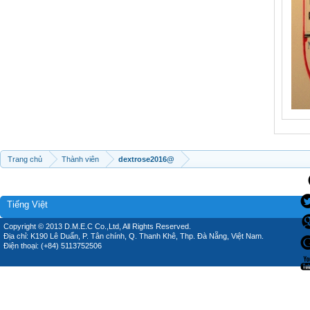
Trang chủ
Thành viên
dextrose2016@
Tiếng Việt
Copyright © 2013 D.M.E.C Co.,Ltd, All Rights Reserved.
Địa chỉ: K190 Lê Duẩn, P. Tân chính, Q. Thanh Khê, Thp. Đà Nẵng, Việt Nam.
Điện thoại: (+84) 5113752506