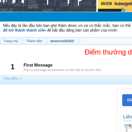
Nếu đây là lần đầu tiên bạn ghé thăm dmec.vn và có thắc mắc, bạn có th
để trở thành thành viên
để bắt đầu đăng bán sản phẩm của mình.
Trang chủ
Thành viên
dextrose2016@
Điểm thưởng d
1
First Message
Post a message somewhere on the site to receive this.
Tổng điểm: 1
Đă
Liê