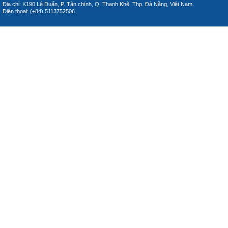
Địa chỉ: K190 Lê Duẩn, P. Tân chính, Q. Thanh Khê, Thp. Đà Nẵng, Việt Nam.
Điện thoại: (+84) 5113752506