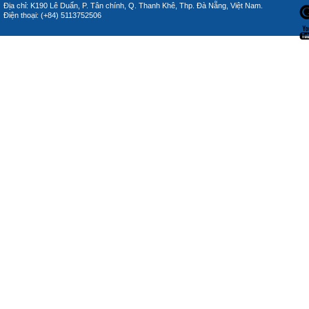
Địa chỉ: K190 Lê Duẩn, P. Tân chính, Q. Thanh Khê, Thp. Đà Nẵng, Việt Nam.
Điện thoại: (+84) 5113752506