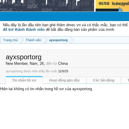
Ch
Nếu đây là lần đầu tiên bạn ghé thăm dmec.vn và có thắc mắc, bạn có th
để trở thành thành viên
để bắt đầu đăng bán sản phẩm của mình.
Trang chủ
Thành viên
ayxsportorg
ayxsportorg
New Member
, Nam, 26,
đến từ
China
ayxsportorg được nhìn thấy lần cuối:
11/5/25
Tin nhắn hồ sơ
Hoạt động gần đây
Các bài đăng
Hiện tại không có tin nhắn trong hồ sơ của ayxsportorg.