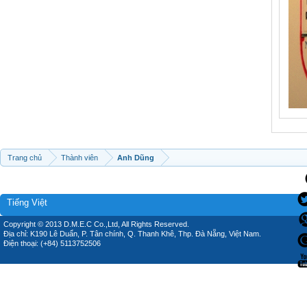
Trang chủ
Thành viên
Anh Dũng
Tiếng Việt
Copyright © 2013 D.M.E.C Co.,Ltd, All Rights Reserved.
Địa chỉ: K190 Lê Duẩn, P. Tân chính, Q. Thanh Khê, Thp. Đà Nẵng, Việt Nam.
Điện thoại: (+84) 5113752506