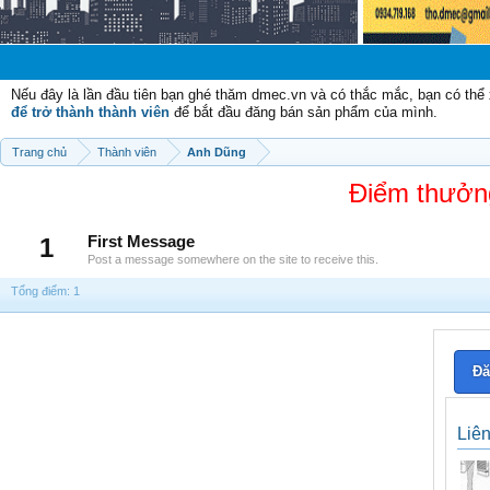
Nếu đây là lần đầu tiên bạn ghé thăm dmec.vn và có thắc mắc, bạn có th
để trở thành thành viên
để bắt đầu đăng bán sản phẩm của mình.
Trang chủ
Thành viên
Anh Dũng
Điểm thưởn
1
First Message
Post a message somewhere on the site to receive this.
Tổng điểm: 1
Đă
Liê