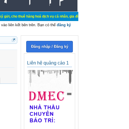
uê hàng hoá dịch vụ cá nhân, gia đình. Mua bán, ký gửi, cho thuê thiết bị hệ 
vào liên kết bên trên. Bạn có thể
đăng ký
Đăng nhập / Đăng ký
Liên hệ quảng cáo 1