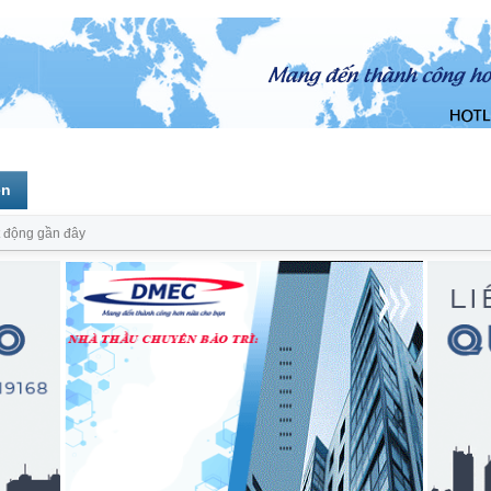
ên
 động gần đây