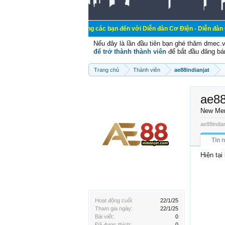
Chào mừng các bạn đến với Diễn đàn Cơ Điện - Diễn đàn Cơ điện là nơi
Nếu đây là lần đầu tiên bạn ghé thăm dmec.
để trở thành thành viên
để bắt đầu đăng bá
Trang chủ
Thành viên
ae88indianjat
ae88
New Me
ae88indian
Tin 
Hiện tại
Hoạt động cuối:
22/1/25
Tham gia ngày:
22/1/25
Bài viết:
0
Đã được thích:
0