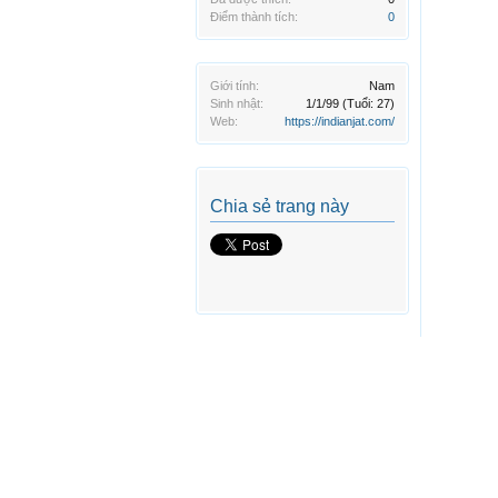
Điểm thành tích:
0
Giới tính:
Nam
Sinh nhật:
1/1/99
(Tuổi: 27)
Web:
https://indianjat.com/
Chia sẻ trang này