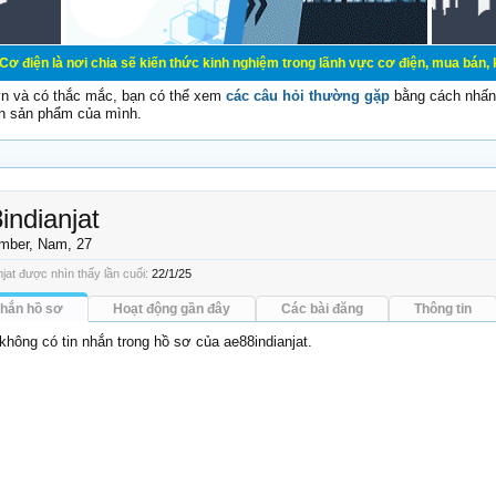
 chia sẽ kiến thức kinh nghiệm trong lãnh vực cơ điện, mua bán, ký gửi, cho th
vn và có thắc mắc, bạn có thể xem
các câu hỏi thường gặp
bằng cách nhấn 
n sản phẩm của mình.
indianjat
mber
, Nam, 27
jat được nhìn thấy lần cuối:
22/1/25
nhắn hồ sơ
Hoạt động gần đây
Các bài đăng
Thông tin
 không có tin nhắn trong hồ sơ của ae88indianjat.