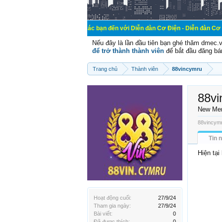
Chào mừng các bạn đến với Diễn đàn Cơ Điện - Diễn đàn Cơ điện là nơi chi
Nếu đây là lần đầu tiên bạn ghé thăm dmec.
để trở thành thành viên
để bắt đầu đăng bá
Trang chủ
Thành viên
88vincymru
88vi
New Me
88vincymr
Tin 
Hiện tại
Hoạt động cuối:
27/9/24
Tham gia ngày:
27/9/24
Bài viết:
0
Đã được thích:
0