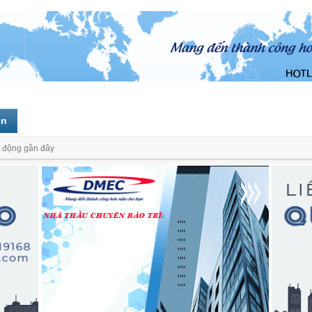
ên
 động gần đây