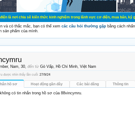
a sẽ kiến thức kinh nghiệm trong lãnh vực cơ điện, mua bán, ký gửi, cho thuê h
vn và có thắc mắc, bạn có thể xem
các câu hỏi thường gặp
bằng cách nhấn 
n sản phẩm của mình.
ncymru
mber
, Nam, 30,
đến từ
Gò Vấp, Hồ Chí Minh, Việt Nam
u được nhìn thấy lần cuối:
27/9/24
nhắn hồ sơ
Hoạt động gần đây
Các bài đăng
Thông tin
 không có tin nhắn trong hồ sơ của 88vincymru.