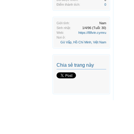
Điểm thành tích:
0
Giới tính:
Nam
Sinh nhật:
1/4/96
(Tuổi: 30)
Web:
https://88vin.cymru
Nơi ở:
Gò Vấp, Hồ Chí Minh, Việt Nam
Chia sẻ trang này