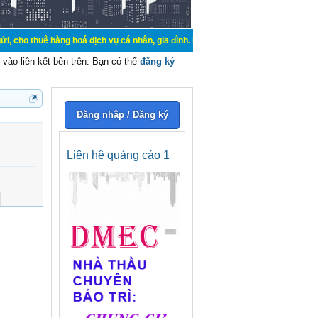
àng hoá dịch vụ cá nhân, gia đình. Mua bán, ký gửi, cho thuê thiết bị hệ thốn
vào liên kết bên trên. Bạn có thể
đăng ký
Đăng nhập / Đăng ký
Liên hệ quảng cáo 1