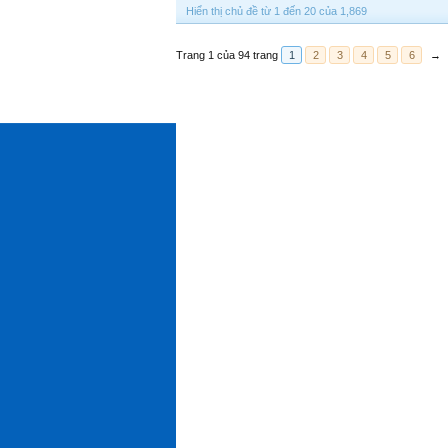
Hiển thị chủ đề từ 1 đến 20 của 1,869
Trang 1 của 94 trang
1
2
3
4
5
6
→