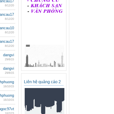
ancau17
8/12/20
ancau17
8/12/20
ancau10
8/12/20
ancau17
8/12/20
dangvi
29/8/15
dangvi
29/8/15
Liên hệ quảng cáo 2
hphuong
16/10/15
hphuong
16/10/15
ngoc97vt
10/7/23