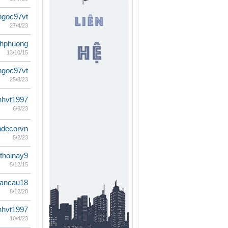
ngoc97vt
27/4/23
hphuong
13/10/15
ngoc97vt
25/8/23
nhvt1997
6/6/23
hdecorvn
5/2/23
thoinay9
5/12/15
ancau18
8/12/20
nhvt1997
10/4/23