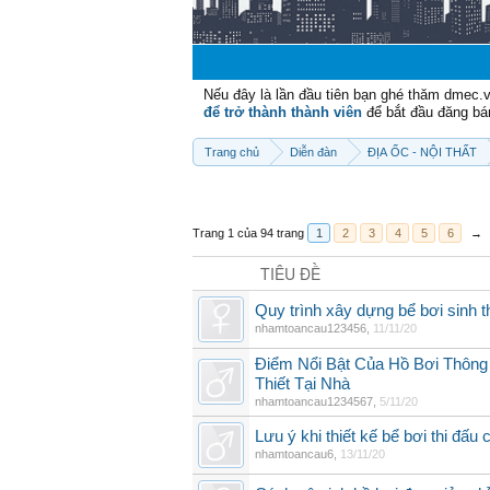
Nếu đây là lần đầu tiên bạn ghé thăm dmec.
để trở thành thành viên
để bắt đầu đăng bá
Trang chủ
Diễn đàn
ĐỊA ỐC - NỘI THẤT
Trang 1 của 94 trang
1
2
3
4
5
6
→
TIÊU ĐỀ
Quy trình xây dựng bể bơi sinh t
nhamtoancau123456
,
11/11/20
Điểm Nổi Bật Của Hồ Bơi Thông 
Thiết Tại Nhà
nhamtoancau1234567
,
5/11/20
Lưu ý khi thiết kế bể bơi thi đấu
nhamtoancau6
,
13/11/20