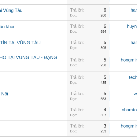
Trả lời:
6
ha
i Vũng Tàu
Đọc:
260
Trả lời:
6
huyn
ăn khói
Đọc:
654
Trả lời:
5
ha
TÍN TẠI VŨNG TÀU
Đọc:
305
Ô TẠI VŨNG TÀU - ĐẶNG
Trả lời:
5
hongmi
Đọc:
250
Trả lời:
5
tec
Đọc:
435
Trả lời:
5
w
 Nội
Đọc:
553
Trả lời:
4
nhamto
Đọc:
357
Trả lời:
3
hongmi
Đọc:
233