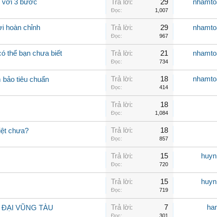
ỉ với 3 bước
Trả lời:
29
nhamto
Đọc:
1,007
ơi hoàn chỉnh
Trả lời:
29
nhamto
Đọc:
967
 có thể bạn chưa biết
Trả lời:
21
nhamto
Đọc:
734
Trả lời:
18
nhamto
 bảo tiêu chuẩn
Đọc:
414
Trả lời:
18
Đọc:
1,084
Trả lời:
18
iệt chưa?
Đọc:
857
Trả lời:
15
huyn
Đọc:
720
Trả lời:
15
huyn
Đọc:
719
Trả lời:
7
ha
 ĐẠI VŨNG TÀU
Đọc:
301