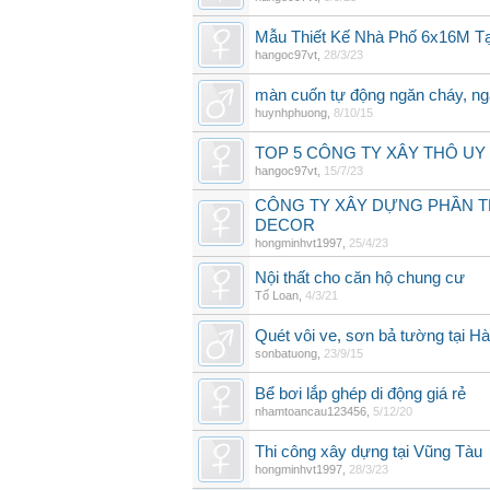
Mẫu Thiết Kế Nhà Phố 6x16M Tạ
hangoc97vt
,
28/3/23
màn cuốn tự động ngăn cháy, ng
huynhphuong
,
8/10/15
TOP 5 CÔNG TY XÂY THÔ UY 
hangoc97vt
,
15/7/23
CÔNG TY XÂY DỰNG PHẦN TH
DECOR
hongminhvt1997
,
25/4/23
Nội thất cho căn hộ chung cư
Tố Loan
,
4/3/21
Quét vôi ve, sơn bả tường tại Hà
sonbatuong
,
23/9/15
Bể bơi lắp ghép di động giá rẻ
nhamtoancau123456
,
5/12/20
Thi công xây dựng tại Vũng Tàu
hongminhvt1997
,
28/3/23