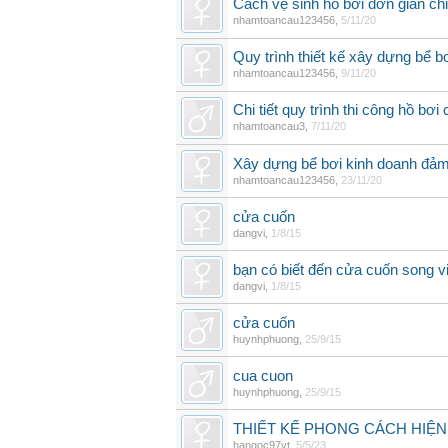
Cách vệ sinh hồ bơi đơn giản ch
nhamtoancau123456
,
5/11/20
Quy trình thiết kế xây dựng bể b
nhamtoancau123456
,
9/11/20
Chi tiết quy trình thi công hồ bơi
nhamtoancau3
,
7/11/20
Xây dựng bể bơi kinh doanh đảm
nhamtoancau123456
,
23/11/20
cửa cuốn
dangvi
,
1/8/15
bạn có biết đến cửa cuốn song v
dangvi
,
1/8/15
cửa cuốn
huynhphuong
,
25/9/15
cua cuon
huynhphuong
,
25/9/15
THIẾT KẾ PHONG CÁCH HIỆN
hangoc97vt
,
5/5/23