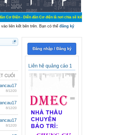
iễn đàn Cơ điện là nơi chia sẽ kiến thức kinh nghiệm trong lãnh vực cơ điện, m
vào liên kết bên trên. Bạn có thể
đăng ký
Đăng nhập / Đăng ký
Liên hệ quảng cáo 1
ẾT CUỐI
ancau17
8/12/20
ancau17
8/12/20
ancau17
8/12/20