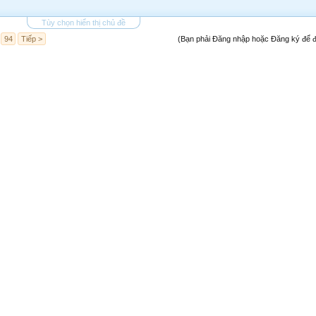
Tùy chọn hiển thị chủ đề
94
Tiếp >
(Bạn phải Đăng nhập hoặc Đăng ký để đă