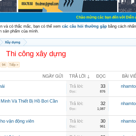
Chào mừng các bạn đến với Diễn đàn Cơ Điện - D
vn và có thắc mắc, bạn có thể xem
các câu hỏi thường gặp
bằng cách nhấn 
n sản phẩm của mình.
Xây dựng
Thi công xây dựng
94
Tiếp >
NGÀY GỬI
TRẢ LỜI ↓
ĐỌC
BÀI VI
hái
Trả lời:
33
nhamto
Đọc:
876
Minh Và Thiết Bị Hồ Bơi Cần
Trả lời:
32
nhamto
Đọc:
1,087
 cho vận động viên
Trả lời:
30
nhamto
Đọc:
961