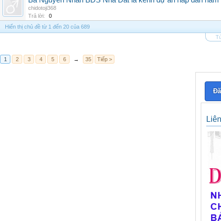
Ba Nguyên Nhân BĐS Nhà Đất là kênh dự án hấp dẫn năm
chidotoji368
Trả lời:
0
Hiển thị chủ đề từ 1 đến 20 của 689
Tù
1
2
3
4
5
6
→
35
Tiếp >
Đă
Liê