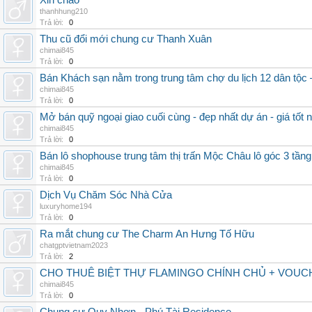
Xin chào
thanhhung210
Trả lời:
0
Thu cũ đổi mới chung cư Thanh Xuân
chimai845
Trả lời:
0
Bán Khách sạn nằm trong trung tâm chợ du lịch 12 dân tộc 
chimai845
Trả lời:
0
Mở bán quỹ ngoại giao cuối cùng - đẹp nhất dự án - giá tốt 
chimai845
Trả lời:
0
Bán lô shophouse trung tâm thị trấn Mộc Châu lô góc 3 tầng
chimai845
Trả lời:
0
Dịch Vụ Chăm Sóc Nhà Cửa
luxuryhome194
Trả lời:
0
Ra mắt chung cư The Charm An Hưng Tố Hữu
chatgptvietnam2023
Trả lời:
2
CHO THUÊ BIỆT THỰ FLAMINGO CHÍNH CHỦ + VOUCHE
chimai845
Trả lời:
0