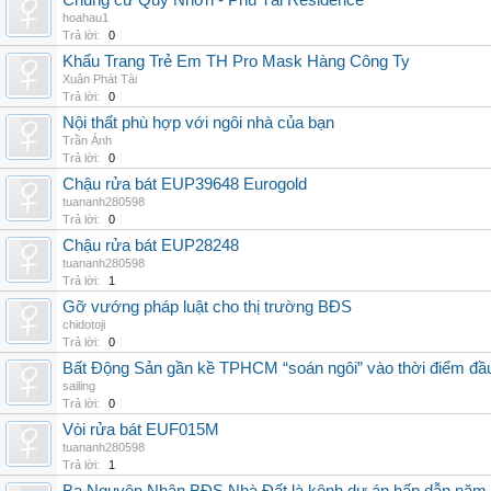
Chung cư Quy Nhơn - Phú Tài Residence
hoahau1
Trả lời:
0
Khẩu Trang Trẻ Em TH Pro Mask Hàng Công Ty
Xuân Phát Tài
Trả lời:
0
Nội thất phù hợp với ngôi nhà của bạn
Trần Ánh
Trả lời:
0
Chậu rửa bát EUP39648 Eurogold
tuananh280598
Trả lời:
0
Chậu rửa bát EUP28248
tuananh280598
Trả lời:
1
Gỡ vướng pháp luật cho thị trường BĐS
chidotoji
Trả lời:
0
Bất Động Sản gần kề TPHCM “soán ngôi” vào thời điểm đ
sailing
Trả lời:
0
Vòi rửa bát EUF015M
tuananh280598
Trả lời:
1