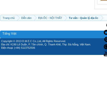
Trang chủ
Diễn đàn
ĐỊA ỐC - NỘI THẤT
Tư vấn - Quản lý địa ốc
Tiếng Việt
Copyright © 2013 D.M.E.C Co.,Ltd, All Rights Reserved.
Địa chỉ: K190 Lê Duẩn, P. Tân chính, Q. Thanh Khê, Thp. Đà Nẵng, Việt Nam.
Điện thoại: (+84) 5113752506