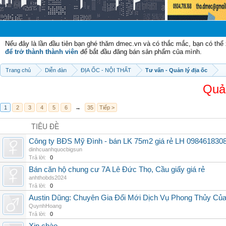
Chà
Nếu đây là lần đầu tiên bạn ghé thăm dmec.vn và có thắc mắc, bạn có th
để trở thành thành viên
để bắt đầu đăng bán sản phẩm của mình.
Trang chủ
Diễn đàn
ĐỊA ỐC - NỘI THẤT
Tư vấn - Quản lý địa ốc
Quả
1
2
3
4
5
6
→
35
Tiếp >
TIÊU ĐỀ
Công ty BĐS Mỹ Đình - bán LK 75m2 giá rẻ LH 098461830
dinhcuanhquocbigsun
Trả lời:
0
Bán căn hộ chung cư 7A Lê Đức Thọ, Cầu giấy giá rẻ
anhthobds2024
Trả lời:
0
Austin Dũng: Chuyên Gia Đổi Mới Dịch Vụ Phong Thủy Củ
QuynhHoang
Trả lời:
0