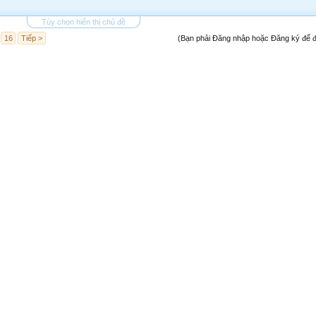
Tùy chọn hiển thị chủ đề
16
Tiếp >
(Bạn phải Đăng nhập hoặc Đăng ký để đă