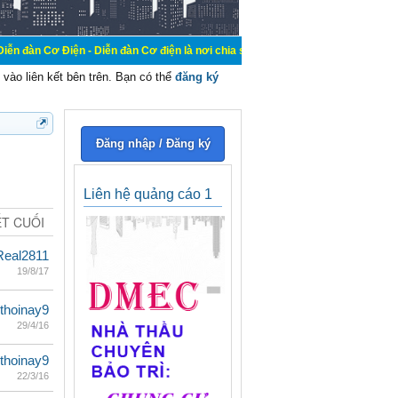
 - Diễn đàn Cơ điện là nơi chia sẽ kiến thức kinh nghiệm trong lãnh vực cơ đi
vào liên kết bên trên. Bạn có thể
đăng ký
Đăng nhập / Đăng ký
Liên hệ quảng cáo 1
ẾT CUỐI
eal2811
19/8/17
thoinay9
29/4/16
thoinay9
22/3/16