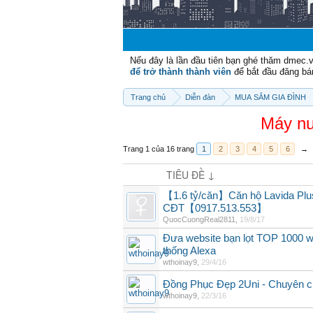
Nếu đây là lần đầu tiên bạn ghé thăm dmec.
để trở thành thành viên
để bắt đầu đăng bá
Trang chủ
Diễn đàn
MUA SẮM GIA ĐÌNH
Máy nư
Trang 1 của 16 trang
1
2
3
4
5
6
→
TIÊU ĐỀ ↓
【1.6 tỷ/căn】Căn hộ Lavida Plus 
CĐT【0917.513.553】
QuocCuongReal2811
,
19/8/17
Đưa website bạn lọt TOP 1000 w
thống Alexa
wthoinay9
,
29/4/16
Đồng Phục Đẹp 2Uni - Chuyên c
wthoinay9
,
22/3/16