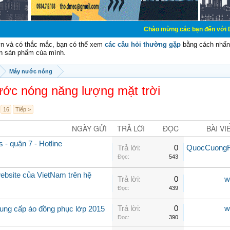
Chào mừng các bạn đến với Diễn đàn Cơ Điện
vn và có thắc mắc, bạn có thể xem
các câu hỏi thường gặp
bằng cách nhấn 
n sản phẩm của mình.
Máy nước nóng
ớc nóng năng lượng mặt trời
16
Tiếp >
NGÀY GỬI
TRẢ LỜI
ĐỌC
BÀI VI
- quận 7 - Hotline
Trả lời:
0
QuocCuongR
Đọc:
543
ebsite của VietNam trên hệ
Trả lời:
0
w
Đọc:
439
Trả lời:
0
w
ung cấp áo đồng phục lớp 2015
Đọc:
390