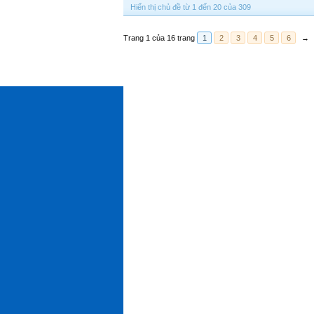
Hiển thị chủ đề từ 1 đến 20 của 309
Trang 1 của 16 trang
1
2
3
4
5
6
→