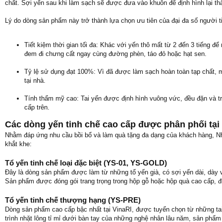
chất. Sợi yến sau khi làm sạch sẽ được đưa vào khuôn để định hình lại thà
Lý do dòng sản phẩm này trở thành lựa chọn ưu tiên của đại đa số người 
Tiết kiệm thời gian tối đa: Khác với yến thô mất từ 2 đến 3 tiếng để
đem đi chưng cất ngay cùng đường phèn, táo đỏ hoặc hạt sen.
Tỷ lệ sử dụng đạt 100%: Vì đã được làm sạch hoàn toàn tạp chất, mọ
tại nhà.
Tính thẩm mỹ cao: Tai yến được định hình vuông vức, đều đặn và trắ
cấp trên.
Các dòng yến tinh chế cao cấp được phân phối tại
Nhằm đáp ứng nhu cầu bồi bổ và làm quà tặng đa dạng của khách hàng, N
khắt khe:
Tổ yến tinh chế loại đặc biệt (YS-01, YS-GOLD)
Đây là dòng sản phẩm được làm từ những tổ yến già, có sợi yến dài, dày và
Sản phẩm được đóng gói trang trọng trong hộp gỗ hoặc hộp quà cao cấp, 
Tổ yến tinh chế thượng hạng (YS-PRE)
Dòng sản phẩm cao cấp bậc nhất tại VinaRI, được tuyển chọn từ những tai
trình nhặt lông tỉ mỉ dưới bàn tay của những nghệ nhân lâu năm, sản phẩm 