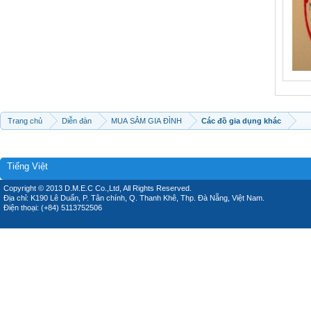
Trang chủ
Diễn đàn
MUA SẮM GIA ĐÌNH
Các đồ gia dụng khác
Tiếng Việt
Copyright © 2013 D.M.E.C Co.,Ltd, All Rights Reserved.
Địa chỉ: K190 Lê Duẩn, P. Tân chính, Q. Thanh Khê, Thp. Đà Nẵng, Việt Nam.
Điện thoại: (+84) 5113752506