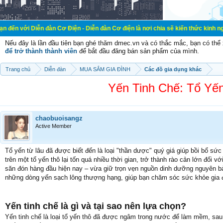
Diễn đàn Cơ Điện - Diễn đàn Cơ điện là nơi chia sẽ kiến thức kinh nghiệm tron
Nếu đây là lần đầu tiên bạn ghé thăm dmec.vn và có thắc mắc, bạn có th
để trở thành thành viên
để bắt đầu đăng bán sản phẩm của mình.
Trang chủ
Diễn đàn
MUA SẮM GIA ĐÌNH
Các đồ gia dụng khác
Yến Tinh Chế: Tổ Yến
chaobuoisangz
Active Member
Tổ yến từ lâu đã được biết đến là loại "thần dược" quý giá giúp bồi bổ sức
trên một tổ yến thô lại tốn quá nhiều thời gian, trở thành rào cản lớn đối 
săn đón hàng đầu hiện nay – vừa giữ trọn vẹn nguồn dinh dưỡng nguyên bản
những dòng yến sạch lông thượng hạng, giúp bạn chăm sóc sức khỏe gia đ
Yến tinh chế là gì và tại sao nên lựa chọn?
Yến tinh chế là loại tổ yến thô đã được ngâm trong nước để làm mềm, sau 