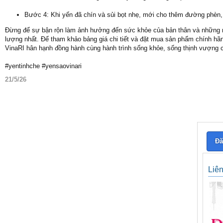
Bước 4: Khi yến đã chín và sủi bọt nhẹ, mới cho thêm đường phèn, 
Đừng để sự bận rộn làm ảnh hưởng đến sức khỏe của bản thân và những ngư
lượng nhất. Để tham khảo bảng giá chi tiết và đặt mua sản phẩm chính hãn
VinaRI hân hạnh đồng hành cùng hành trình sống khỏe, sống thịnh vượng 
#yentinhche #yensaovinari
21/5/26
Đă
Liê