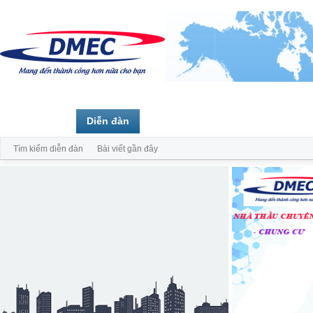
Trang chủ
Diễn đàn
Thành viên
Tìm kiếm diễn đàn
Bài viết gần đây