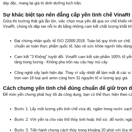
dày đặc, mang lại giá trị dinh dưỡng kịch trần.
Sự khác biệt tạo nên đẳng cấp yến tinh chế VinaRI
Giữa thị trường thật giả lẫn lộn, việc chọn mua yến đã qua sơ chế khiến nh
VinaRI, chúng tôi đập tan nỗi lo đó bằng những cam kết chất lượng khắt kh
Đạt chứng nhận quốc tế ISO 22000:2018: Toàn bộ quy trình sơ chế, 
chuẩn an toàn thực phẩm quốc tế, bảo vệ sức khỏe người tiêu dùn
Cam kết "3 Không" tuyệt đối: VinaRI cam kết sản phẩm 100% tổ yến
tăng trọng lượng - Không pha trộn rau câu hay mủ cây.
Công nghệ sấy lạnh hiện đại: Thay vì sấy nhiệt dễ làm mất đi các v
trọn vẹn 18 loại axit amin cùng hơn 31 nguyên tố vi lượng quý giá.
Cách chưng yến tinh chế đúng chuẩn để giữ trọn 
Để món yến chưng phát huy tối đa công dụng, bạn có thể thực hiện theo c
Bước 1: Lấy một lượng yến tinh chế vừa đủ, ngâm trong nước sạch 
Bước 2: Vớt yến ra cho vào thố thủy tinh hoặc thố sứ, đổ nước ngậ
Bước 3: Tiến hành chưng cách thủy trong khoảng 20 phút với lửa n