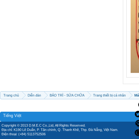
Trang chủ
Diễn đàn
BẢO TRÌ - SỬA CHỮA
Trang thiết bị cá nhân
Má
Tiếng Việt
Copyright © 2013 D.M.E.C Co.,Ltd, All Rights Reserved.
Địa chỉ: K190 Lê Duẩn, P. Tân chính, Q. Thanh Khê, Thp. Đà Nẵng, Việt Nam.
Điện thoại: (+84) 5113752506