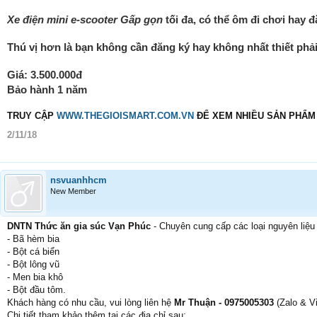
Xe điện mini e-scooter Gấp gọn
tối đa, có thể ôm đi chơi hay đ
Thú vị hơn là bạn không cần đăng ký hay không nhất thiết phả
Giá: 3.500.000đ
Bảo hành 1 năm
TRUY CẬP
WWW.THEGIOISMART.COM.VN
ĐỂ XEM NHIỀU SẢN PHẨM 
2/11/18
nsvuanhhcm
New Member
DNTN Thức ăn gia súc Vạn Phúc
- Chuyên cung cấp các loại nguyên liệu
- Bã hèm bia
- Bột cá biển
- Bột lông vũ
- Men bia khô
- Bột đầu tôm.
Khách hàng có nhu cầu, vui lòng liên hệ
Mr Thuận - 0975005303
(Zalo & Vi
Chi tiết tham khảo thêm tại các địa chỉ sau: