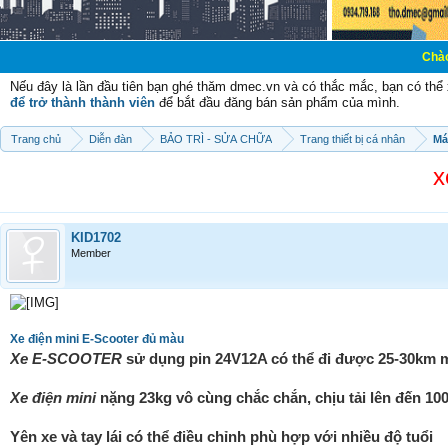
Chào mừng các bạ
Nếu đây là lần đầu tiên bạn ghé thăm dmec.vn và có thắc mắc, bạn có th
để trở thành thành viên
để bắt đầu đăng bán sản phẩm của mình.
Trang chủ
Diễn đàn
BẢO TRÌ - SỬA CHỮA
Trang thiết bị cá nhân
Má
x
KID1702
Member
Xe điện mini E-Scooter đủ màu
Xe E-SCOOTER
sử dụng pin 24V12A có thể đi được 25-30km m
Xe điện mini
nặng 23kg vô cùng chắc chắn, chịu tải lên đến 10
Yên xe và tay lái có thể điều chỉnh phù hợp với nhiều độ tuổi