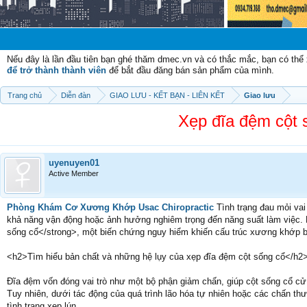
Chào mừng
Nếu đây là lần đầu tiên bạn ghé thăm dmec.vn và có thắc mắc, bạn có th
để trở thành thành viên
để bắt đầu đăng bán sản phẩm của mình.
Trang chủ
Diễn đàn
GIAO LƯU - KẾT BẠN - LIÊN KẾT
Giao lưu
Xẹp đĩa đệm cột s
uyenuyen01
Active Member
Phòng Khám Cơ Xương Khớp Usac Chiropractic
Tình trạng đau mỏi vai
khả năng vận động hoặc ảnh hưởng nghiêm trọng đến năng suất làm việc. N
sống cổ</strong>, một biến chứng nguy hiểm khiến cấu trúc xương khớp bị
<h2>Tìm hiểu bản chất và những hệ lụy của xẹp đĩa đệm cột sống cổ</h2
Đĩa đệm vốn đóng vai trò như một bộ phận giảm chấn, giúp cột sống cổ cử
Tuy nhiên, dưới tác động của quá trình lão hóa tự nhiên hoặc các chấn th
tình trạng xẹp lún.