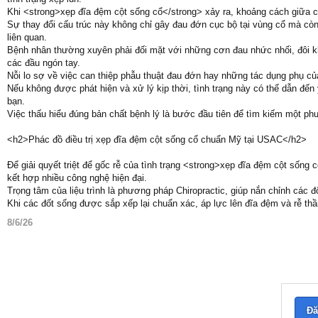
Khi <strong>xẹp đĩa đệm cột sống cổ</strong> xảy ra, khoảng cách giữa các
Sự thay đổi cấu trúc này không chỉ gây đau đớn cục bộ tại vùng cổ mà còn
liên quan.
Bệnh nhân thường xuyên phải đối mặt với những cơn đau nhức nhối, đôi k
các đầu ngón tay.
Nỗi lo sợ về việc can thiệp phẫu thuật đau đớn hay những tác dụng phụ củ
Nếu không được phát hiện và xử lý kịp thời, tình trạng này có thể dẫn đến 
bạn.
Việc thấu hiểu đúng bản chất bệnh lý là bước đầu tiên để tìm kiếm một phư
<h2>Phác đồ điều trị xẹp đĩa đệm cột sống cổ chuẩn Mỹ tại USAC</h2>
Để giải quyết triệt để gốc rễ của tình trạng <strong>xẹp đĩa đệm cột sốn
kết hợp nhiều công nghệ hiện đại.
Trọng tâm của liệu trình là phương pháp Chiropractic, giúp nắn chỉnh các đố
Khi các đốt sống được sắp xếp lại chuẩn xác, áp lực lên đĩa đệm và rễ th
8/6/26
Đă