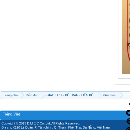
Trang chủ
Diễn đàn
GIAO LƯU - KẾT BẠN - LIÊN KẾT
Giao lưu
Tiếng Việt
Copyright © 2013 D.M.E.C Co.,Ltd, All Rights Reserved.
Địa chỉ: K190 Lê Duẩn, P. Tân chính, Q. Thanh Khê, Thp. Đà Nẵng, Việt Nam.