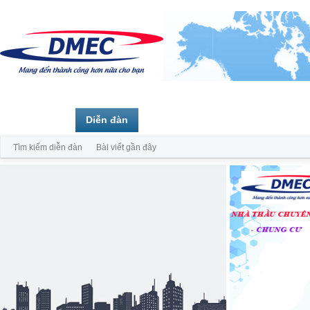
Trang chủ
Diễn đàn
Thành viên
Tìm kiếm diễn đàn
Bài viết gần đây