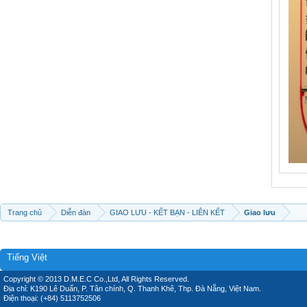
Trang chủ
Diễn đàn
GIAO LƯU - KẾT BẠN - LIÊN KẾT
Giao lưu
Tiếng Việt
Copyright © 2013 D.M.E.C Co.,Ltd, All Rights Reserved.
Địa chỉ: K190 Lê Duẩn, P. Tân chính, Q. Thanh Khê, Thp. Đà Nẵng, Việt Nam.
Điện thoại: (+84) 5113752506