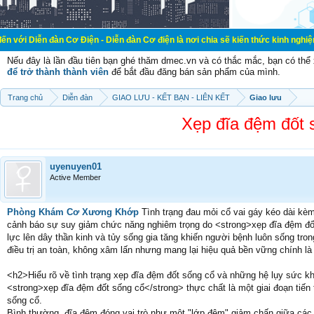
n Cơ Điện - Diễn đàn Cơ điện là nơi chia sẽ kiến thức kinh nghiệm trong lãnh 
Nếu đây là lần đầu tiên bạn ghé thăm dmec.vn và có thắc mắc, bạn có th
để trở thành thành viên
để bắt đầu đăng bán sản phẩm của mình.
Trang chủ
Diễn đàn
GIAO LƯU - KẾT BẠN - LIÊN KẾT
Giao lưu
Xẹp đĩa đệm đốt s
uyenuyen01
Active Member
Phòng Khám Cơ Xương Khớp
Tình trạng đau mỏi cổ vai gáy kéo dài kèm
cảnh báo sự suy giảm chức năng nghiêm trọng do <strong>xẹp đĩa đệm đốt 
lực lên dây thần kinh và tủy sống gia tăng khiến người bệnh luôn sống tron
điều trị an toàn, không xâm lấn nhưng mang lại hiệu quả bền vững chính l
<h2>Hiểu rõ về tình trạng xẹp đĩa đệm đốt sống cổ và những hệ lụy sức k
<strong>xẹp đĩa đệm đốt sống cổ</strong> thực chất là một giai đoạn tiến 
sống cổ.
Bình thường, đĩa đệm đóng vai trò như một "lớp đệm" giảm chấn giữa các 