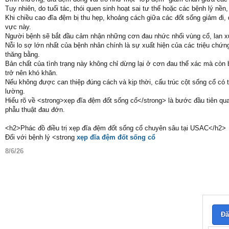
Tuy nhiên, do tuổi tác, thói quen sinh hoạt sai tư thế hoặc các bệnh lý n
Khi chiều cao đĩa đệm bị thu hẹp, khoảng cách giữa các đốt sống giảm đi
vực này.
Người bệnh sẽ bắt đầu cảm nhận những cơn đau nhức nhối vùng cổ, lan xuố
Nỗi lo sợ lớn nhất của bệnh nhân chính là sự xuất hiện của các triệu chứng
thăng bằng.
Bản chất của tình trạng này không chỉ dừng lại ở cơn đau thể xác mà còn
trở nên khó khăn.
Nếu không được can thiệp đúng cách và kịp thời, cấu trúc cột sống cổ có 
lường.
Hiểu rõ về <strong>xẹp đĩa đệm đốt sống cổ</strong> là bước đầu tiên quan
phẫu thuật đau đớn.
<h2>Phác đồ điều trị xẹp đĩa đệm đốt sống cổ chuyên sâu tại USAC</h2>
Đối với bệnh lý <strong
xẹp đĩa đệm đốt sống cổ
8/6/26
Đă