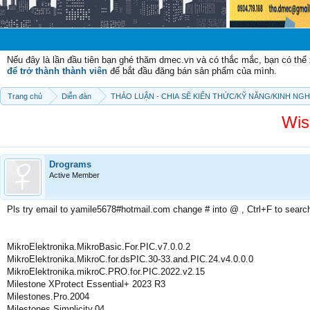
Chào mừng 
Nếu đây là lần đầu tiên bạn ghé thăm dmec.vn và có thắc mắc, bạn có th
để trở thành thành viên
để bắt đầu đăng bán sản phẩm của mình.
Trang chủ
Diễn đàn
THẢO LUẬN - CHIA SẼ KIẾN THỨC/KỸ NĂNG/KINH NG
Wis
Drograms
Active Member
Pls try email to yamile5678#hotmail.com change # into @ , Ctrl+F to searc
MikroElektronika.MikroBasic.For.PIC.v7.0.0.2
MikroElektronika.MikroC.for.dsPIC.30-33.and.PIC.24.v4.0.0.0
MikroElektronika.mikroC.PRO.for.PIC.2022.v2.15
Milestone XProtect Essential+ 2023 R3
Milestones.Pro.2004
Milestones.Simplicity.04