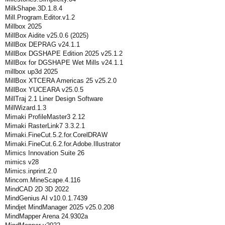
MilkShape.3D.1.8.4
Mill.Program.Editor.v1.2
Millbox 2025
MillBox Aidite v25.0.6 (2025)
MillBox DEPRAG v24.1.1
MillBox DGSHAPE Edition 2025 v25.1.2
MillBox for DGSHAPE Wet Mills v24.1.1
millbox up3d 2025
MillBox XTCERA Americas 25 v25.2.0
MillBox YUCEARA v25.0.5
MillTraj 2.1 Liner Design Software
MillWizard.1.3
Mimaki ProfileMaster3 2.12
Mimaki RasterLink7 3.3.2.1
Mimaki.FineCut.5.2.for.CorelDRAW
Mimaki.FineCut.6.2.for.Adobe.Illustrator
Mimics Innovation Suite 26
mimics v28
Mimics.inprint.2.0
Mincom.MineScape.4.116
MindCAD 2D 3D 2022
MindGenius AI v10.0.1.7439
Mindjet MindManager 2025 v25.0.208
MindMapper Arena 24.9302a