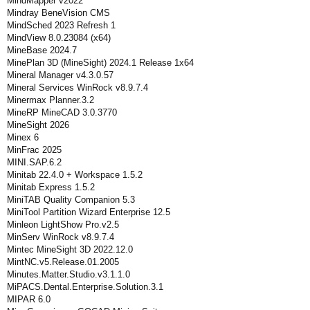
MindMapper v2022
Mindray BeneVision CMS
MindSched 2023 Refresh 1
MindView 8.0.23084 (x64)
MineBase 2024.7
MinePlan 3D (MineSight) 2024.1 Release 1x64
Mineral Manager v4.3.0.57
Mineral Services WinRock v8.9.7.4
Minermax Planner.3.2
MineRP MineCAD 3.0.3770
MineSight 2026
Minex 6
MinFrac 2025
MINI.SAP.6.2
Minitab 22.4.0 + Workspace 1.5.2
Minitab Express 1.5.2
MiniTAB Quality Companion 5.3
MiniTool Partition Wizard Enterprise 12.5
Minleon LightShow Pro.v2.5
MinServ WinRock v8.9.7.4
Mintec MineSight 3D 2022.12.0
MintNC.v5.Release.01.2005
Minutes.Matter.Studio.v3.1.1.0
MiPACS.Dental.Enterprise.Solution.3.1
MIPAR 6.0