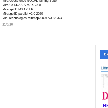
Mira Geoscience GOCAD Mining Suite
MiraBio.DNASIS.MAX.v3.0
Mirauge3D M3D 2.1.6
Mirauge3D parallel v2.0 2020
Miri.Technologies.MiriMap2000+.v3.38.374
21/5/26
Đă
Liê