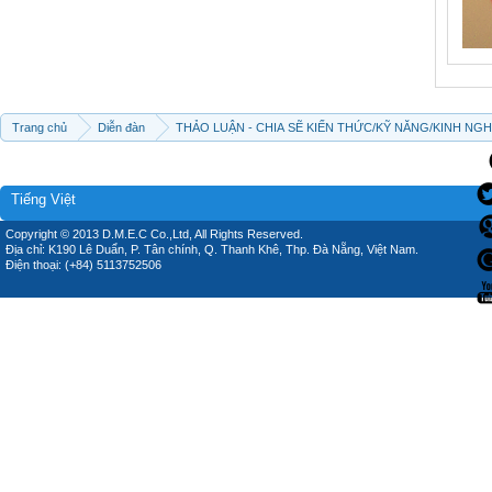
Trang chủ
Diễn đàn
THẢO LUẬN - CHIA SẼ KIẾN THỨC/KỸ NĂNG/KINH NG
Tiếng Việt
Copyright © 2013 D.M.E.C Co.,Ltd, All Rights Reserved.
Địa chỉ: K190 Lê Duẩn, P. Tân chính, Q. Thanh Khê, Thp. Đà Nẵng, Việt Nam.
Điện thoại: (+84) 5113752506