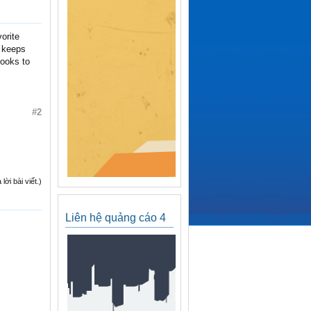
orite
e keeps
looks to
#2
ời bài viết.)
Liên hệ quảng cáo 4