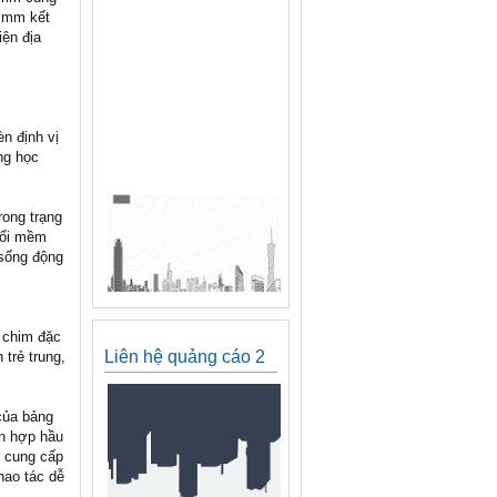
0 mm kết
iện địa
n định vị
ng học
rong trạng
đổi mềm
 sống động
h chim đặc
Liên hệ quảng cáo 2
trẻ trung,
của bảng
ích hợp hầu
p cung cấp
hao tác dễ