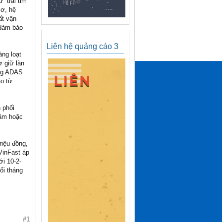
 “trái tim
cơ, hệ
ất vận
 đảm bảo
Liên hệ quảng cáo 3
àng loạt
ợ giữ làn
ăng ADAS
ao từ
 phối
năm hoặc
riệu đồng,
VinFast áp
ới 10-2-
ối tháng
#1