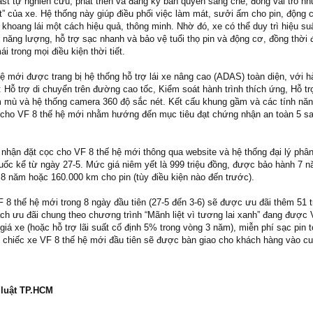
 tự nghiên cứu, phát triển và đăng ký bản quyền sáng chế, đóng vai trò như
t” của xe. Hệ thống này giúp điều phối việc làm mát, sưởi ấm cho pin, động 
 khoang lái một cách hiệu quả, thông minh. Nhờ đó, xe có thể duy trì hiệu su
m năng lượng, hỗ trợ sạc nhanh và bảo vệ tuổi thọ pin và động cơ, đồng thời
ái trong mọi điều kiện thời tiết.
ệ mới được trang bị hệ thống hỗ trợ lái xe nâng cao (ADAS) toàn diện, với h
: Hỗ trợ di chuyển trên đường cao tốc, Kiểm soát hành trình thích ứng, Hỗ tr
 mù và hệ thống camera 360 độ sắc nét. Kết cấu khung gầm và các tính n
 cho VF 8 thế hệ mới nhằm hướng đến mục tiêu đạt chứng nhận an toàn 5 s
 nhận đặt cọc cho VF 8 thế hệ mới thông qua website và hệ thống đại lý phân
quốc kể từ ngày 27-5. Mức giá niêm yết là 999 triệu đồng, được bảo hành 7 
8 năm hoặc 160.000 km cho pin (tùy điều kiện nào đến trước).
8 thế hệ mới trong 8 ngày đầu tiên (27-5 đến 3-6) sẽ được ưu đãi thêm 51 t
ch ưu đãi chung theo chương trình “Mãnh liệt vì tương lai xanh” đang được 
iá xe (hoặc hỗ trợ lãi suất cố định 5% trong vòng 3 năm), miễn phí sạc pin t
hiếc xe VF 8 thế hệ mới đầu tiên sẽ được bàn giao cho khách hàng vào cu
 luật TP.HCM