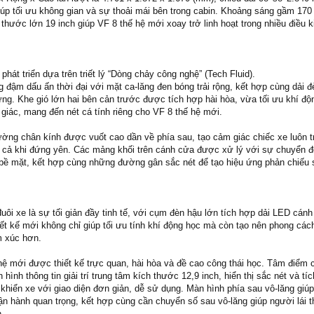
giúp tối ưu không gian và sự thoải mái bên trong cabin. Khoảng sáng gầm 17
thước lớn 19 inch giúp VF 8 thế hệ mới xoay trở linh hoạt trong nhiều điều k
hát triển dựa trên triết lý “Dòng chảy công nghệ” (Tech Fluid).
đậm dấu ấn thời đại với mặt ca-lăng đen bóng trải rộng, kết hợp cùng dải đè
ưng. Khe gió lớn hai bên cản trước được tích hợp hài hòa, vừa tối ưu khí độ
 giác, mang đến nét cá tính riêng cho VF 8 thế hệ mới.
ờng chân kính được vuốt cao dần về phía sau, tạo cảm giác chiếc xe luôn t
 cả khi đứng yên. Các mảng khối trên cánh cửa được xử lý với sự chuyển 
bề mặt, kết hợp cùng những đường gân sắc nét để tạo hiệu ứng phản chiếu
 đuôi xe là sự tối giản đầy tinh tế, với cụm đèn hậu lớn tích hợp dải LED cán
ết kế mới không chỉ giúp tối ưu tính khí động học mà còn tạo nên phong cách 
m xúc hơn.
 hệ mới được thiết kế trực quan, hài hòa và đề cao công thái học. Tâm điểm 
 hình thông tin giải trí trung tâm kích thước 12,9 inch, hiển thị sắc nét và t
 khiển xe với giao diện đơn giản, dễ sử dụng. Màn hình phía sau vô-lăng giú
ận hành quan trọng, kết hợp cùng cần chuyển số sau vô-lăng giúp người lái t
.