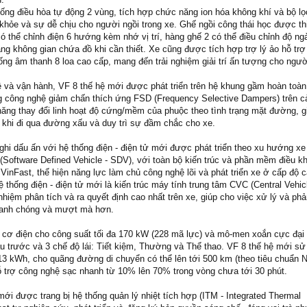
hống điều hòa tự động 2 vùng, tích hợp chức năng ion hóa không khí và bộ l
khỏe và sự dễ chịu cho người ngồi trong xe. Ghế ngồi công thái học được thi
 có thể chỉnh điện 6 hướng kèm nhớ vị trí, hàng ghế 2 có thể điều chỉnh độ ng
ăng không gian chứa đồ khi cần thiết. Xe cũng được tích hợp trợ lý ảo hỗ trợ 
ống âm thanh 8 loa cao cấp, mang đến trải nghiệm giải trí ấn tượng cho ngườ
 và vận hành, VF 8 thế hệ mới được phát triển trên hệ khung gầm hoàn toàn
g công nghệ giảm chấn thích ứng FSD (Frequency Selective Dampers) trên cả
năng thay đổi linh hoạt độ cứng/mềm của phuộc theo tình trạng mặt đường, gi
 khi đi qua đường xấu và duy trì sự đầm chắc cho xe.
hi dấu ấn với hệ thống điện - điện tử mới được phát triển theo xu hướng xe
Software Defined Vehicle - SDV), với toàn bộ kiến trúc và phần mềm điều k
 VinFast, thể hiện năng lực làm chủ công nghệ lõi và phát triển xe ở cấp độ 
hệ thống điện - điện tử mới là kiến trúc máy tính trung tâm CVC (Central Vehic
nhiệm phân tích và ra quyết định cao nhất trên xe, giúp cho việc xử lý và phả
nhanh chóng và mượt mà hơn.
 cơ điện cho công suất tối đa 170 kW (228 mã lực) và mô-men xoắn cực đại
u trước và 3 chế độ lái: Tiết kiệm, Thường và Thể thao. VF 8 thế hệ mới sử
13 kWh, cho quãng đường di chuyển có thể lên tới 500 km (theo tiêu chuẩn
ỗ trợ công nghệ sạc nhanh từ 10% lên 70% trong vòng chưa tới 30 phút.
mới được trang bị hệ thống quản lý nhiệt tích hợp (ITM - Integrated Thermal