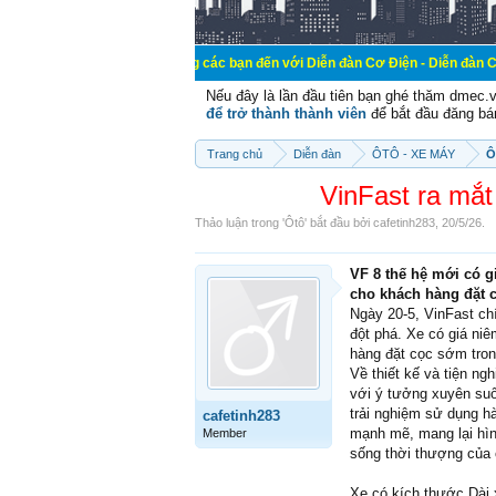
Chào mừng các bạn đến với Diễn đàn Cơ Điện - Diễn đàn Cơ điện là nơ
Nếu đây là lần đầu tiên bạn ghé thăm dmec.
để trở thành thành viên
để bắt đầu đăng bá
Trang chủ
Diễn đàn
ÔTÔ - XE MÁY
Ô
VinFast ra mắt
Thảo luận trong '
Ôtô
' bắt đầu bởi
cafetinh283
,
20/5/26
.
VF 8 thế hệ mới có g
cho khách hàng đặt c
Ngày 20-5, VinFast ch
đột phá. Xe có giá ni
hàng đặt cọc sớm trong
Về thiết kế và tiện ng
với ý tưởng xuyên suố
trải nghiệm sử dụng hà
cafetinh283
mạnh mẽ, mang lại hìn
Member
sống thời thượng của 
Xe có kích thước Dài 