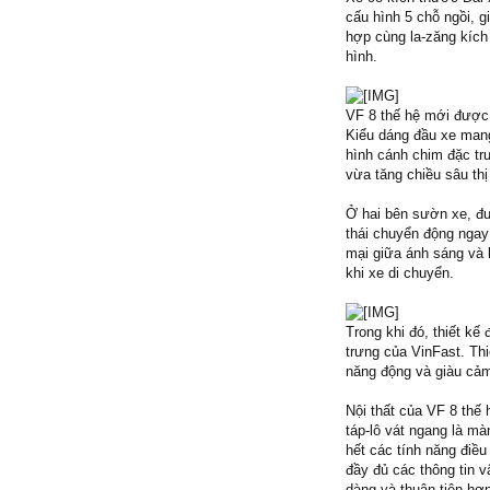
cấu hình 5 chỗ ngồi, 
hợp cùng la-zăng kích 
hình.
VF 8 thế hệ mới được p
Kiểu dáng đầu xe mang 
hình cánh chim đặc tr
vừa tăng chiều sâu thị
Ở hai bên sườn xe, đư
thái chuyển động ngay
mại giữa ánh sáng và 
khi xe di chuyển.
Trong khi đó, thiết kế
trưng của VinFast. Thi
năng động và giàu cả
Nội thất của VF 8 thế
táp-lô vát ngang là màn
hết các tính năng điều
đầy đủ các thông tin v
dàng và thuận tiện hơn