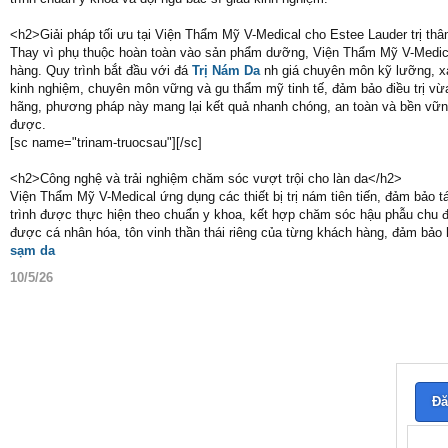
<h2>Giải pháp tối ưu tại Viện Thẩm Mỹ V-Medical cho Estee Lauder trị t
Thay vì phụ thuộc hoàn toàn vào sản phẩm dưỡng, Viện Thẩm Mỹ V-Medical 
hàng. Quy trình bắt đầu với đá
Trị Nám Da
nh giá chuyên môn kỹ lưỡng, xá
kinh nghiệm, chuyên môn vững và gu thẩm mỹ tinh tế, đảm bảo điều trị vừa
hãng, phương pháp này mang lại kết quả nhanh chóng, an toàn và bền vững
được.
[sc name="trinam-truocsau"][/sc]
<h2>Công nghệ và trải nghiệm chăm sóc vượt trội cho làn da</h2>
Viện Thẩm Mỹ V-Medical ứng dụng các thiết bị trị nám tiên tiến, đảm bảo t
trình được thực hiện theo chuẩn y khoa, kết hợp chăm sóc hậu phẫu chu đáo
được cá nhân hóa, tôn vinh thần thái riêng của từng khách hàng, đảm bảo 
sạm da
10/5/26
Đă