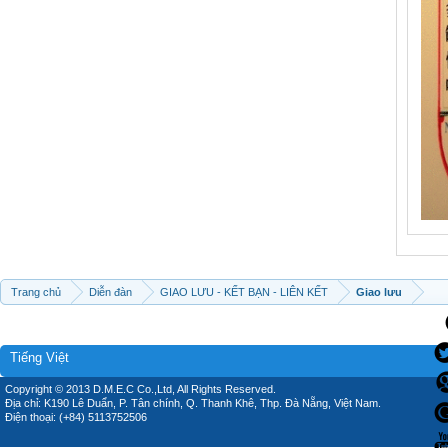
Trang chủ
Diễn đàn
GIAO LƯU - KẾT BẠN - LIÊN KẾT
Giao lưu
Tiếng Việt
Copyright © 2013 D.M.E.C Co.,Ltd, All Rights Reserved.
Địa chỉ: K190 Lê Duẩn, P. Tân chính, Q. Thanh Khê, Thp. Đà Nẵng, Việt Nam.
Điện thoại: (+84) 5113752506