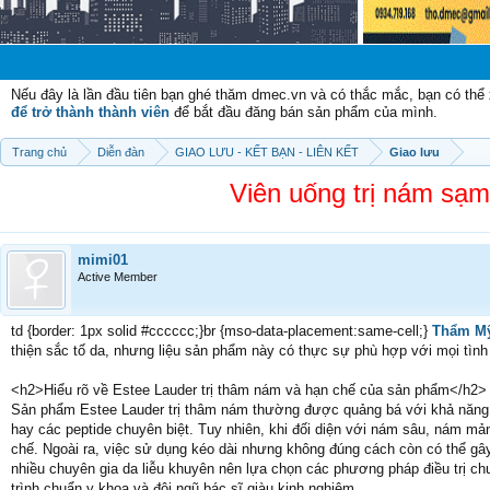
Chào mừng
Nếu đây là lần đầu tiên bạn ghé thăm dmec.vn và có thắc mắc, bạn có th
để trở thành thành viên
để bắt đầu đăng bán sản phẩm của mình.
Trang chủ
Diễn đàn
GIAO LƯU - KẾT BẠN - LIÊN KẾT
Giao lưu
Viên uống trị nám sạm
mimi01
Active Member
td {border: 1px solid #cccccc;}br {mso-data-placement:same-cell;}
Thẩm Mỹ
thiện sắc tố da, nhưng liệu sản phẩm này có thực sự phù hợp với mọi tìn
<h2>Hiểu rõ về Estee Lauder trị thâm nám và hạn chế của sản phẩm</h2>
Sản phẩm Estee Lauder trị thâm nám thường được quảng bá với khả năng 
hay các peptide chuyên biệt. Tuy nhiên, khi đối diện với nám sâu, nám 
chế. Ngoài ra, việc sử dụng kéo dài nhưng không đúng cách còn có thể gây 
nhiều chuyên gia da liễu khuyên nên lựa chọn các phương pháp điều trị ch
trình chuẩn y khoa và đội ngũ bác sĩ giàu kinh nghiệm.