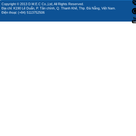
Copyright © 2013 D.M.E.C Co.,Ltd, All Rights Reserved.
Địa chỉ: K190 Lê Duẩn, P. Tân chính, Q. Thanh Khê, Thp. Đà Nẵng, Việt Nam.
Điện thoại: (+84) 5113752506