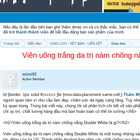
Chào 
Nếu đây là lần đầu tiên bạn ghé thăm dmec.vn và có thắc mắc, bạn có th
để trở thành thành viên
để bắt đầu đăng bán sản phẩm của mình.
Trang chủ
Diễn đàn
GIAO LƯU - KẾT BẠN - LIÊN KẾT
Giao lưu
Viên uống trắng da trị nám chống n
mimi01
Active Member
td {border: 1px solid #cccccc;}br {mso-data-placement:same-cell;}
Thẩm Mỹ
người quan tâm vì nhu cầu làm đẹp, chăm sóc da ngày càng tăng. Tuy nhiên
kỳ quan trọng. Trong bài viết này, chúng tôi sẽ phân tích chi tiết về sản 
chỉ uy tín, chất lượng hàng đầu mà bạn hoàn toàn có thể tin tưởng.</h5>
<h2>Viên uống trắng da trị nám chống nắng Double White là gì?</h2>
Viên uống trắng da trị nám chống nắng Double White là một trong những s
tác động của tia UV. Thành phần thường bao gồm các chất chống oxy hóa, 