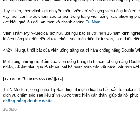
Tuy nhiên, theo đánh giá chuyên môn, việc chỉ sử dụng viên uống khó có t
vậy, bên cạnh việc chăm sóc từ bên trong bằng viên uống, các phương ph
đạt hiệu quả lâu dài, an toàn và nhanh chóng
Trị Nám
.
Viện Thẩm Mỹ V-Medical sở hữu đội ngũ bác sĩ với hơn 15 năm kinh nghi
khách hàng khi đến đều được chăm sóc toàn diện từ tư vấn, thực hiện đế
<h2>Hiệu quả nổi bật của viên uống trắng da trị nám chống nắng Double Wh
Một trong những ưu điểm của viên uống trắng da trị nám chống nắng Double 
nhiên, để đạt hiệu quả rõ rệt và loại bỏ hoàn toàn các vết nám, kết hợp v
[sc name="trinam-truocsau"][/sc]
Tại V-Medical, công nghệ Trị Nám hiện đại giúp loại bỏ hắc sắc tố melanin
dịch vụ chăm sóc sau liệu trình được thực hiện cẩn thận, giúp da hồi p
chống nắng double white
10/5/26