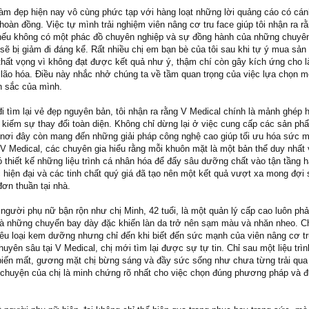
 làm đẹp hiện nay vô cùng phức tạp với hàng loạt những lời quảng cáo có cá
 hoàn đồng. Việc tự mình trải nghiệm viên nâng cơ tru face giúp tôi nhận ra r
nếu không có một phác đồ chuyên nghiệp và sự đồng hành của những chuyên
ẽ bị giảm đi đáng kể. Rất nhiều chị em bạn bè của tôi sau khi tự ý mua sản
 thất vọng vì không đạt được kết quả như ý, thậm chí còn gây kích ứng cho l
 lão hóa. Điều này nhắc nhở chúng ta về tầm quan trọng của việc lựa chọn mộ
n sắc của mình.
đi tìm lại vẻ đẹp nguyên bản, tôi nhận ra rằng V Medical chính là mảnh ghép 
 kiếm sự thay đổi toàn diện. Không chỉ dừng lại ở việc cung cấp các sản p
, nơi đây còn mang đến những giải pháp công nghệ cao giúp tối ưu hóa sức 
i V Medical, các chuyên gia hiểu rằng mỗi khuôn mặt là một bản thể duy nhất
đó thiết kế những liệu trình cá nhân hóa để đẩy sâu dưỡng chất vào tận tầng 
hiện đại và các tinh chất quý giá đã tạo nên một kết quả vượt xa mong đợi 
ơn thuần tại nhà.
gười phụ nữ bận rộn như chị Minh, 42 tuổi, là một quản lý cấp cao luôn phả
và những chuyến bay dày đặc khiến làn da trở nên sạm màu và nhăn nheo. Ch
iêu loại kem dưỡng nhưng chỉ đến khi biết đến sức mạnh của viên nâng cơ tr
uyên sâu tại V Medical, chị mới tìm lại được sự tự tin. Chỉ sau một liệu trìn
biến mất, gương mặt chị bừng sáng và đầy sức sống như chưa từng trải qu
chuyện của chị là minh chứng rõ nhất cho việc chọn đúng phương pháp và 