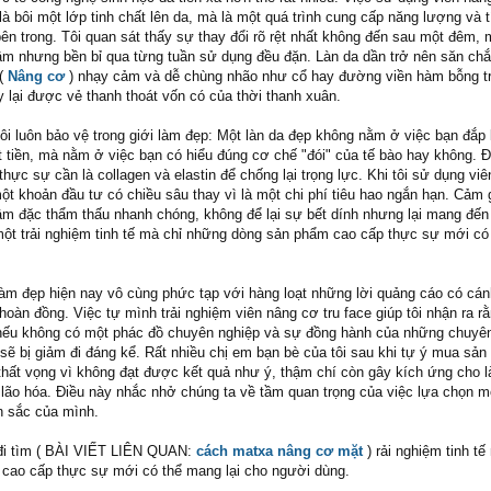
à bôi một lớp tinh chất lên da, mà là một quá trình cung cấp năng lượng và t
bên trong. Tôi quan sát thấy sự thay đổi rõ rệt nhất không đến sau một đêm, 
m nhưng bền bỉ qua từng tuần sử dụng đều đặn. Làn da dần trở nên săn ch
 (
Nâng cơ
) nhạy cảm và dễ chùng nhão như cổ hay đường viền hàm bỗng t
y lại được vẻ thanh thoát vốn có của thời thanh xuân.
ôi luôn bảo vệ trong giới làm đẹp: Một làn da đẹp không nằm ở việc bạn đắp 
 tiền, mà nằm ở việc bạn có hiểu đúng cơ chế "đói" của tế bào hay không. 
thực sự cần là collagen và elastin để chống lại trọng lực. Khi tôi sử dụng vi
à một khoản đầu tư có chiều sâu thay vì là một chi phí tiêu hao ngắn hạn. Cảm 
đậm đặc thẩm thấu nhanh chóng, không để lại sự bết dính nhưng lại mang đến
một trải nghiệm tinh tế mà chỉ những dòng sản phẩm cao cấp thực sự mới c
 làm đẹp hiện nay vô cùng phức tạp với hàng loạt những lời quảng cáo có cá
 hoàn đồng. Việc tự mình trải nghiệm viên nâng cơ tru face giúp tôi nhận ra r
nếu không có một phác đồ chuyên nghiệp và sự đồng hành của những chuyên
ẽ bị giảm đi đáng kể. Rất nhiều chị em bạn bè của tôi sau khi tự ý mua sản
 thất vọng vì không đạt được kết quả như ý, thậm chí còn gây kích ứng cho l
 lão hóa. Điều này nhắc nhở chúng ta về tầm quan trọng của việc lựa chọn mộ
n sắc của mình.
 đi tìm ( BÀI VIẾT LIÊN QUAN:
cách matxa nâng cơ mặt
) rải nghiệm tinh tế
cao cấp thực sự mới có thể mang lại cho người dùng.