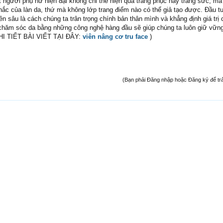
 người phụ nữ hiện đại không chỉ thể hiện qua trang phục hay trang sức, m
ắc của làn da, thứ mà không lớp trang điểm nào có thể giả tạo được. Đầu t
 sâu là cách chúng ta trân trọng chính bản thân mình và khẳng định giá trị 
n chăm sóc da bằng những công nghệ hàng đầu sẽ giúp chúng ta luôn giữ vữn
CHI TIẾT BÀI VIẾT TẠI ĐÂY:
viên nâng cơ tru face
)
(Bạn phải Đăng nhập hoặc Đăng ký để trả l