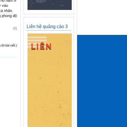
à nó nằm ở
ư vào
cá nhân.
g phong độ
Liên hệ quảng cáo 3
#1
ời bài viết.)