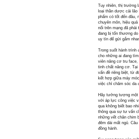
Tuy nhiên, thị trường
loại thần dược cải lão
phẩm có tốt đến đâu, 
chuyên môn, hiệu quả s
nổi trên mạng đã phải
đang bị tổn thương do
uy tín để gửi gắm nha
Trong suốt hành trình 
cho những ai đang tìm
viên nâng cơ tru face
tinh chất nâng cơ. Tạ
vấn đề riêng biệt, từ 
kết hợp giữa máy móc 
việc chỉ chăm sóc da đ
Hãy tưởng tượng một n
với áp lực công việc 
qua không biết bao nh
thông qua sự tư vấn ch
những vết chân chim 
đêm dài mất ngủ. Câu 
đồng hành.