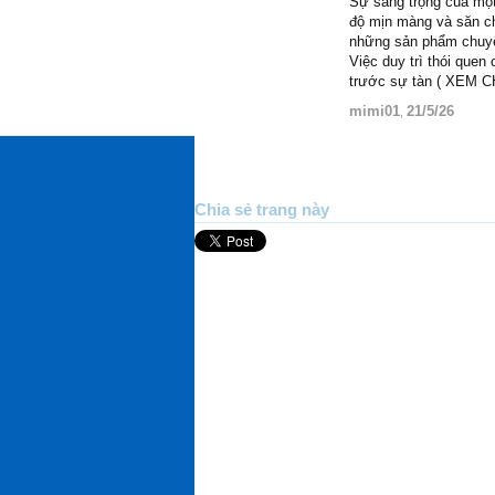
Sự sang trọng của một
độ mịn màng và săn ch
những sản phẩm chuyên
Việc duy trì thói que
trước sự tàn ( XEM 
mimi01
21/5/26
,
Chia sẻ trang này