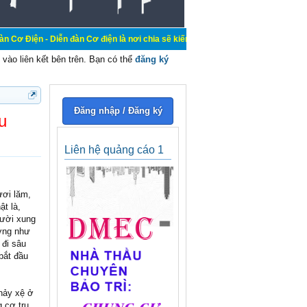
iễn đàn Cơ điện là nơi chia sẽ kiến thức kinh nghiệm trong lãnh vực cơ điện, m
vào liên kết bên trên. Bạn có thể
đăng ký
Đăng nhập / Đăng ký
u
Liên hệ quảng cáo 1
ươi lăm,
ật là,
gười xung
ường như
 đi sâu
bắt đầu
chảy xệ ở
 cơ tru