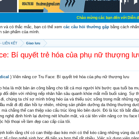
Chào mừng các bạn đến với Diễn đàn Cơ Điện - D
vn và có thắc mắc, bạn có thể xem
các câu hỏi thường gặp
bằng cách nhấn 
n sản phẩm của mình.
- LIÊN KẾT
Giao lưu
ce: Bí quyết trẻ hóa của phụ nữ thượng lư
dical
) Viên nâng cơ Tru Face: Bí quyết trẻ hóa của phụ nữ thượng lưu
lão hóa là một bản án công bằng cho tất cả mọi người khi bước qua tuổi ba m
iếp đối diện với những nếp nhăn hằn sâu quanh khóe mắt mỗi buổi sáng. Sự th
 đi, chúng ta chỉ sợ mình trông héo úa và thiếu sức sống trong mắt những n
 đầu mất đi độ đàn hồi tự nhiên, những sản phẩm dưỡng da thông thường d
t mà chẳng thể can thiệp vào cấu trúc lỏng lẻo bên dưới. Đó là lúc tôi bắt đầu
g nghệ định hình lại đường nét khuôn mặt, và cái tên viên nâng cơ tru face 
ộc hội thoại về làm đẹp cao cấp của tôi.
ịnh kiến rằng chỉ có can thiệp dao kéo mới có thể kéo căng những vùng da 
 tế công nghệ sinh học đã tiến xa hơn thế rất nhiều. Việc sử dụng viên nâng