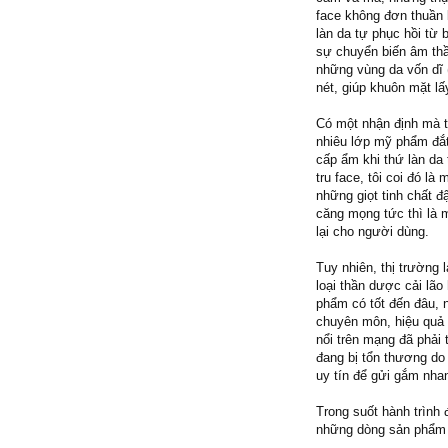
face không đơn thuần l
làn da tự phục hồi từ 
sự chuyển biến âm thầ
những vùng da vốn dĩ
nét, giúp khuôn mặt lấ
Có một nhận định mà t
nhiêu lớp mỹ phẩm đắt
cấp ẩm khi thứ làn da 
tru face, tôi coi đó l
những giọt tinh chất 
căng mọng tức thì là 
lại cho người dùng.
Tuy nhiên, thị trường
loại thần dược cải lão
phẩm có tốt đến đâu, 
chuyên môn, hiệu quả s
nổi trên mạng đã phải
đang bị tổn thương do
uy tín để gửi gắm nha
Trong suốt hành trình
những dòng sản phẩm 