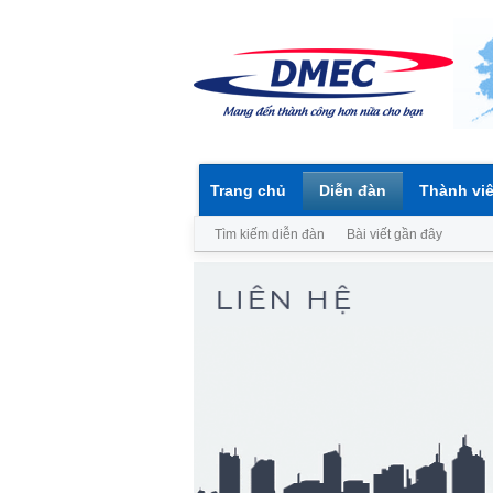
Trang chủ
Diễn đàn
Thành vi
Tìm kiếm diễn đàn
Bài viết gần đây