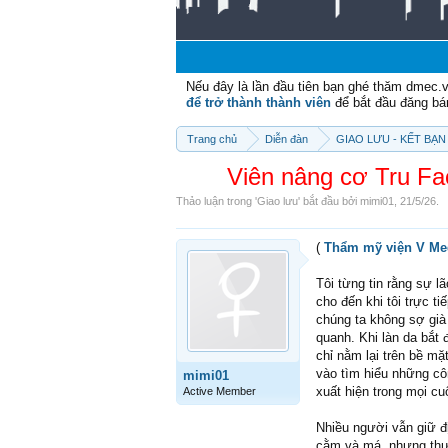
Nếu đây là lần đầu tiên bạn ghé thăm dmec.
để trở thành thành viên
để bắt đầu đăng bá
Trang chủ
Diễn đàn
GIAO LƯU - KẾT BẠN 
Viên nâng cơ Tru Fa
Thảo luận trong '
Giao lưu
' bắt đầu bởi
mimi01
,
21/5/26
.
(
Thẩm mỹ viện V Me
Tôi từng tin rằng sự 
cho đến khi tôi trực t
chúng ta không sợ già
quanh. Khi làn da bắt
chỉ nằm lại trên bề mặ
vào tìm hiểu những côn
mimi01
xuất hiện trong mọi cu
Active Member
Nhiều người vẫn giữ đ
cằm và má, nhưng thực