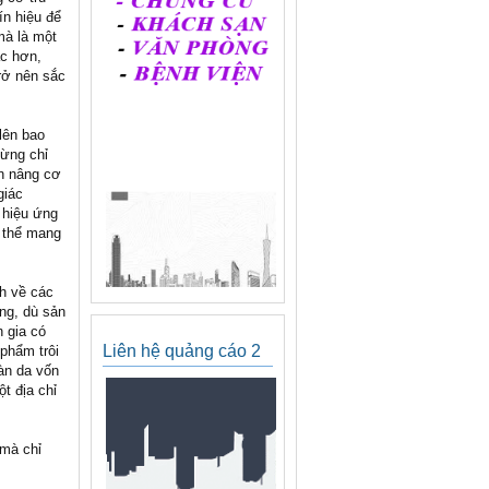
ín hiệu để
mà là một
ắc hơn,
rở nên sắc
lên bao
Đừng chỉ
ên nâng cơ
giác
 hiệu ứng
ó thể mang
nh về các
ằng, dù sản
 gia có
Liên hệ quảng cáo 2
 phẩm trôi
àn da vốn
t địa chỉ
 mà chỉ