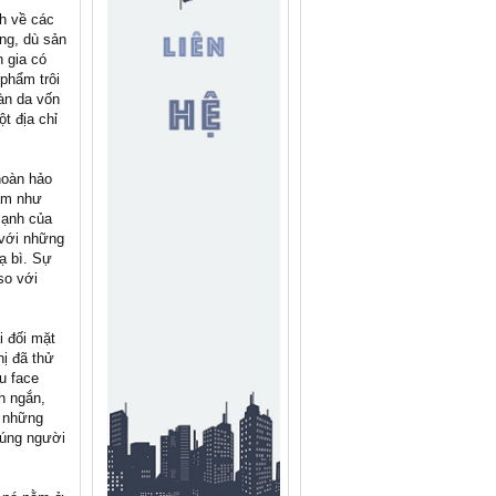
nh về các
ằng, dù sản
 gia có
 phẩm trôi
àn da vốn
t địa chỉ
hoàn hảo
hẩm như
mạnh của
 với những
hạ bì. Sự
so với
i đối mặt
ị đã thử
u face
h ngắn,
a những
đúng người