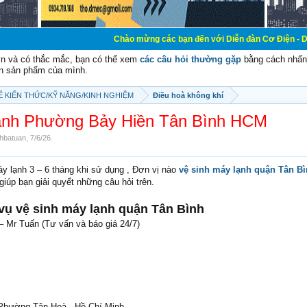
Chào mừng các bạn đến với Diễn đàn Cơ Điện - Diễn đàn Cơ điện là
vn và có thắc mắc, bạn có thể xem
các câu hỏi thường gặp
bằng cách nhấn 
n sản phẩm của mình.
SẼ KIẾN THỨC/KỸ NĂNG/KINH NGHIỆM
Điều hoà không khí
lạnh Phường Bảy Hiền Tân Bình HCM
nhbatuan
,
7/6/26
.
áy lạnh 3 – 6 tháng khi sử dụng , Đơn vị nào
vệ sinh máy lạnh quận Tân B
 giúp bạn giải quyết những câu hỏi trên.
 vụ vệ sinh máy lạnh quận Tân Bình
– Mr Tuấn (Tư vấn và báo giá 24/7)
Phường Tân Hoà , Hồ Chí Minh