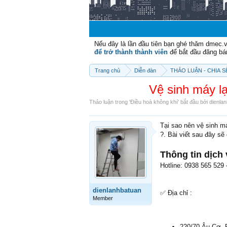
Nếu đây là lần đầu tiên bạn ghé thăm dmec.
để trở thành thành viên
để bắt đầu đăng bá
Trang chủ
Diễn đàn
THẢO LUẬN - CHIA 
Vệ sinh máy 
Thảo luận trong '
Điều hoà không khí
' bắt đầu bởi
dienla
Tại sao nên vệ sinh m
?. Bài viết sau đây sẽ
Thông tin dịch
Hotline: 0938 565 529 
dienlanhbatuan
✅ Địa chỉ :
Member
220/70 Âu Cơ, 