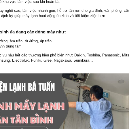
 khu vực làm việc sau khi hoàn tất
tay nghề cao, làm việc nhanh gọn, hỗ trợ tận nơi cho gia đình, văn phòng, cô
định kỳ giúp máy lạnh hoạt động ổn định và tiết kiệm điện hơn.
 sinh đa dạng các dòng máy như:
ường, âm trần, tủ đứng, áp trần
ạnh trung tâm
c vụ hầu hết các thương hiệu phổ biến như: Daikin, Toshiba, Panasonic, Mits
msung, Electrolux, Funiki, Gree, Nagakawa, Sumikura…