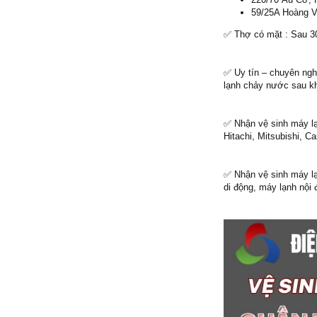
59/25A Hoàng V
✅ Thợ có mặt : Sau 3
✅ Uy tín – chuyên nghi
lạnh chảy nước sau kh
✅ Nhận vệ sinh máy lạ
Hitachi, Mitsubishi, C
✅ Nhận vệ sinh máy lạn
di động, máy lạnh nội 