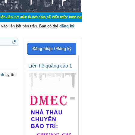
 nơi chia sẽ kiến thức kinh nghiệm trong lãnh vực cơ điện, mua bán, ký gửi, ch
vào liên kết bên trên. Bạn có thể
đăng ký
Đăng nhập / Đăng ký
Liên hệ quảng cáo 1
ình
uy tín