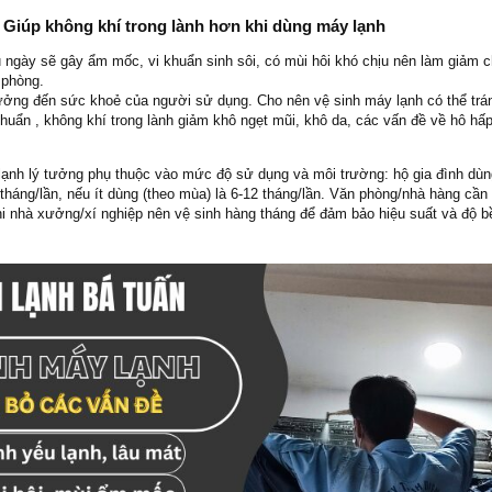
 Giúp không khí trong lành hơn khi dùng máy lạnh
 ngày sẽ gây ẩm mốc, vi khuẩn sinh sôi, có mùi hôi khó chịu nên làm giảm 
 phòng.
ưởng đến sức khoẻ của người sử dụng. Cho nên vệ sinh máy lạnh có thể trá
huẩn , không khí trong lành giảm khô ngẹt mũi, khô da, các vấn đề về hô h
lạnh lý tưởng phụ thuộc vào mức độ sử dụng và môi trường: hộ gia đình dù
tháng/lần, nếu ít dùng (theo mùa) là 6-12 tháng/lần. Văn phòng/nhà hàng cần
khi nhà xưởng/xí nghiệp nên vệ sinh hàng tháng để đảm bảo hiệu suất và độ b