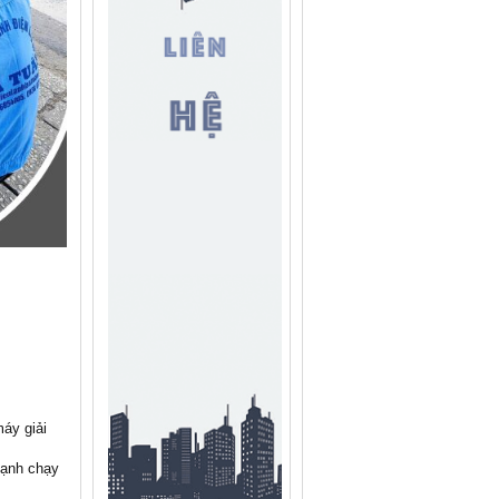
áy giải
lạnh chạy