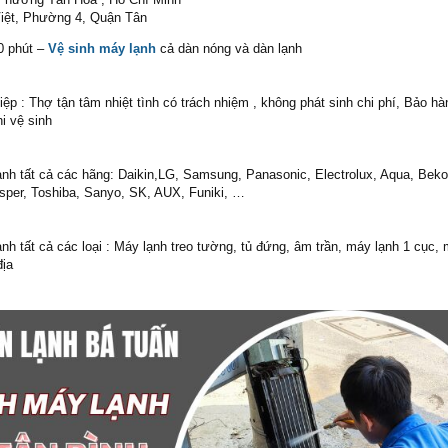
iệt, Phường 4, Quận Tân
0 phút –
Vệ sinh máy lạnh
cả dàn nóng và dàn lạnh
ệp : Thợ tận tâm nhiệt tình có trách nhiệm , không phát sinh chi phí, Bảo h
i vệ sinh
nh tất cả các hãng: Daikin,LG, Samsung, Panasonic, Electrolux, Aqua, Beko
asper, Toshiba, Sanyo, SK, AUX, Funiki, …
h tất cả các loại : Máy lạnh treo tường, tủ đứng, âm trần, máy lạnh 1 cục,
địa