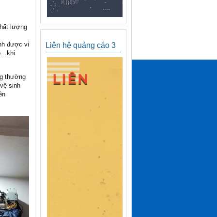
chất lượng
nh được vi
Liên hệ quảng cáo 3
ấp…khi
ng thường
 vệ sinh
ền