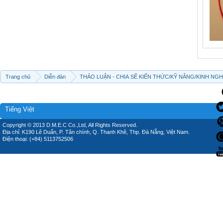
Trang chủ
Diễn đàn
THẢO LUẬN - CHIA SẼ KIẾN THỨC/KỸ NĂNG/KINH NG
Tiếng Việt
Copyright © 2013 D.M.E.C Co.,Ltd, All Rights Reserved.
Địa chỉ: K190 Lê Duẩn, P. Tân chính, Q. Thanh Khê, Thp. Đà Nẵng, Việt Nam.
Điện thoại: (+84) 5113752506