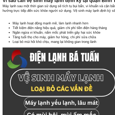
Vì sao cần vệ sinh máy lạnh định kỳ tại quận Bình
Máy lạnh sau một thời gian sử dụng sẽ tích tụ bụi bẩn, vi khuẩn và cặn bẩ
hưởng trực tiếp đến sức khỏe người sử dụng. Vệ sinh máy lạnh định kỳ sẽ
Máy lạnh hoạt động mạnh mẽ, làm lạnh nhanh hơn
Tiết kiệm điện năng hiệu quả, giảm chi phí tiền điện hàng tháng
Ngăn ngừa vi khuẩn, nấm mốc phát triển gây hại sức khỏe
Tăng tuổi thọ cho máy, giảm hư hỏng, chi phí sửa chữa
Loại bỏ mùi hôi khó chịu, mang lại không gian trong lành