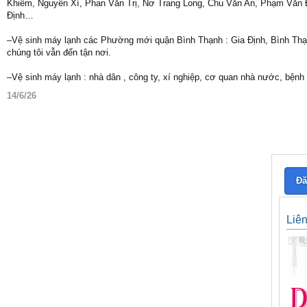
Khiêm, Nguyễn Xí, Phan Văn Trị, Nơ Trang Long, Chu Văn An, Phạm Văn Đ
Định…
–Vệ sinh máy lạnh các Phường mới quận Bình Thạnh : Gia Định, Bình Thạn
chúng tôi vẫn đến tận nơi.
–Vệ sinh máy lạnh : nhà dân , công ty, xí nghiệp, cơ quan nhà nước, bệnh
14/6/26
Đă
Liê