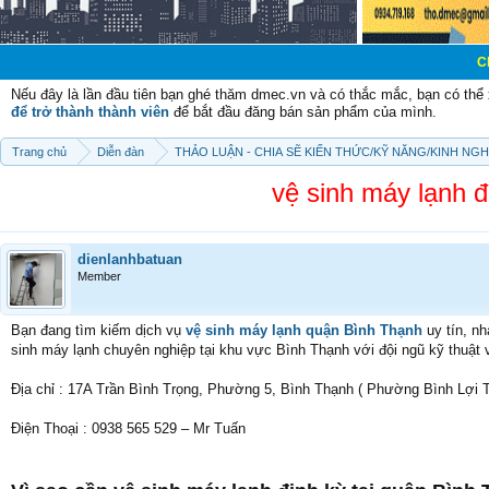
Chào mừng các
Nếu đây là lần đầu tiên bạn ghé thăm dmec.vn và có thắc mắc, bạn có th
để trở thành thành viên
để bắt đầu đăng bán sản phẩm của mình.
Trang chủ
Diễn đàn
THẢO LUẬN - CHIA SẼ KIẾN THỨC/KỸ NĂNG/KINH NG
vệ sinh máy lạnh đ
dienlanhbatuan
Member
Bạn đang tìm kiếm dịch vụ
vệ sinh máy lạnh quận Bình Thạnh
uy tín, n
sinh máy lạnh chuyên nghiệp tại khu vực Bình Thạnh với đội ngũ kỹ thuật vi
Địa chỉ : 17A Trần Bình Trọng, Phường 5, Bình Thạnh ( Phường Bình Lợi 
Điện Thoại : 0938 565 529 – Mr Tuấn