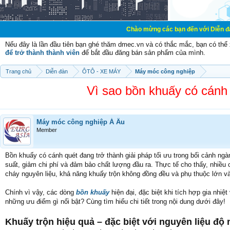
Chào mừng các bạn đến với Diễn đàn Cơ Điện - Diễn đ
Nếu đây là lần đầu tiên bạn ghé thăm dmec.vn và có thắc mắc, bạn có th
để trở thành thành viên
để bắt đầu đăng bán sản phẩm của mình.
Trang chủ
Diễn đàn
ÔTÔ - XE MÁY
Máy móc công nghiệp
Vì sao bồn khuấy có cánh 
Máy móc công nghiệp Á Âu
Member
Bồn khuấy có cánh quét đang trở thành giải pháp tối ưu trong bối cảnh ngà
suất, giảm chi phí và đảm bảo chất lượng đầu ra. Thực tế cho thấy, nhiều
cháy nguyên liệu, khả năng khuấy trộn không đồng đều và phụ thuộc lớn v
Chính vì vậy, các dòng
bồn khuấy
hiện đại, đặc biệt khi tích hợp gia nhi
những ưu điểm gì nổi bật? Cùng tìm hiểu chi tiết trong nội dung dưới đây!
Khuấy trộn hiệu quả – đặc biệt với nguyên liệu độ