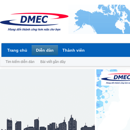
Trang chủ
Diễn đàn
Thành viên
Tìm kiếm diễn đàn
Bài viết gần đây