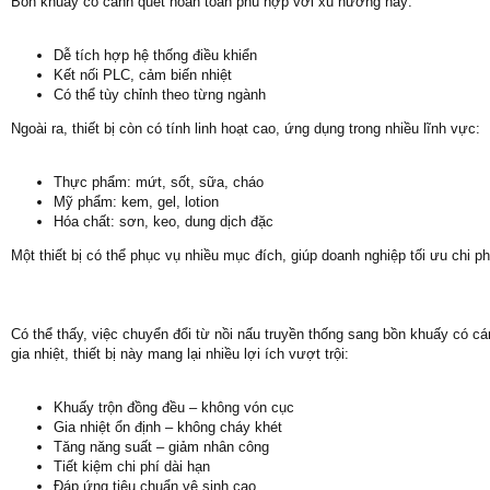
Bồn khuấy có cánh quét hoàn toàn phù hợp với xu hướng này:
Dễ tích hợp hệ thống điều khiển
Kết nối PLC, cảm biến nhiệt
Có thể tùy chỉnh theo từng ngành
Ngoài ra, thiết bị còn có tính linh hoạt cao, ứng dụng trong nhiều lĩnh vực:
Thực phẩm: mứt, sốt, sữa, cháo
Mỹ phẩm: kem, gel, lotion
Hóa chất: sơn, keo, dung dịch đặc
Một thiết bị có thể phục vụ nhiều mục đích, giúp doanh nghiệp tối ưu chi p
Có thể thấy, việc chuyển đổi từ nồi nấu truyền thống sang bồn khuấy có cá
gia nhiệt, thiết bị này mang lại nhiều lợi ích vượt trội:
Khuấy trộn đồng đều – không vón cục
Gia nhiệt ổn định – không cháy khét
Tăng năng suất – giảm nhân công
Tiết kiệm chi phí dài hạn
Đáp ứng tiêu chuẩn vệ sinh cao