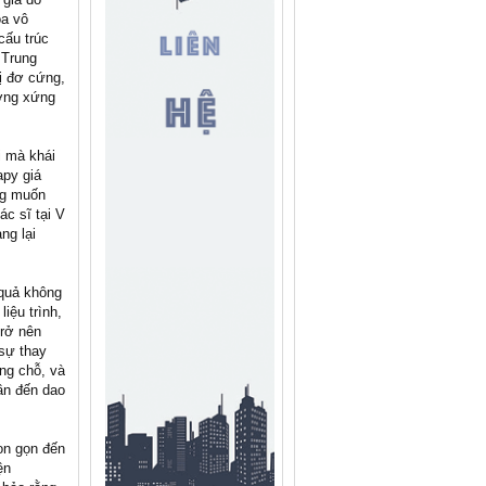
oa vô
cấu trúc
 Trung
ị đơ cứng,
ương xứng
i mà khái
apy giá
ng muốn
ác sĩ tại V
ng lại
 quả không
iệu trình,
trở nên
 sự thay
ng chỗ, và
cần đến dao
on gọn đến
ện