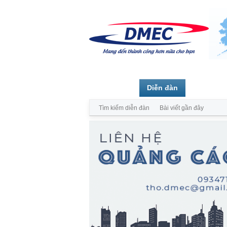
Trang chủ
Diễn đàn
Thành vi
Tìm kiếm diễn đàn
Bài viết gần đây