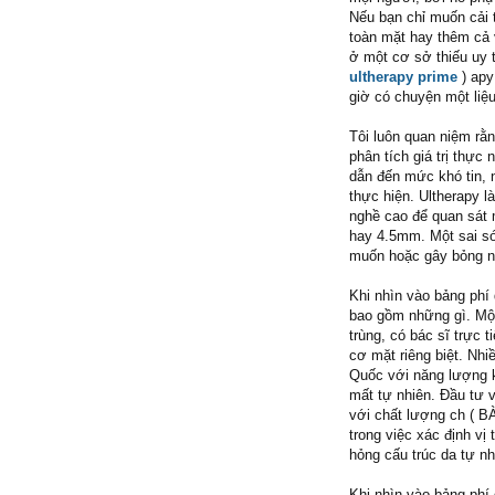
Nếu bạn chỉ muốn cải 
toàn mặt hay thêm cả 
ở một cơ sở thiếu uy 
ultherapy prime
) apy
giờ có chuyện một liệu
Tôi luôn quan niệm rằn
phân tích giá trị thực
dẫn đến mức khó tin, 
thực hiện. Ultherapy l
nghề cao để quan sát
hay 4.5mm. Một sai sót
muốn hoặc gây bỏng nh
Khi nhìn vào bảng phí
bao gồm những gì. Một
trùng, có bác sĩ trực 
cơ mặt riêng biệt. Nh
Quốc với năng lượng 
mất tự nhiên. Đầu tư 
với chất lượng ch ( 
trong việc xác định v
hỏng cấu trúc da tự nh
Khi nhìn vào bảng phí