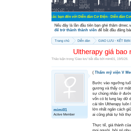
Chào mừng các bạn đến với Diễn đàn Cơ Điện - Diễn đàn Cơ điện là nơi chi
Nếu đây là lần đầu tiên bạn ghé thăm dmec.
để trở thành thành viên
để bắt đầu đăng bá
Trang chủ
Diễn đàn
GIAO LƯU - KẾT BẠN 
Ultherapy giá bao
Thảo luận trong '
Giao lưu
' bắt đầu bởi
mimi01
,
19/5/26
.
(
Thẩm mỹ viện V Me
Bước vào ngưỡng tuổi 
gương và thấy cơ mặt 
sự chùng nhão ở đường
vốn có bị lung lay dữ
cái tên Ultherapy luôn
lớn nhất ngăn cách gi
mimi01
ai cũng phải tự hỏi th
Active Member
Thực tế, giá thành của
mọi người, bởi nó phụ 