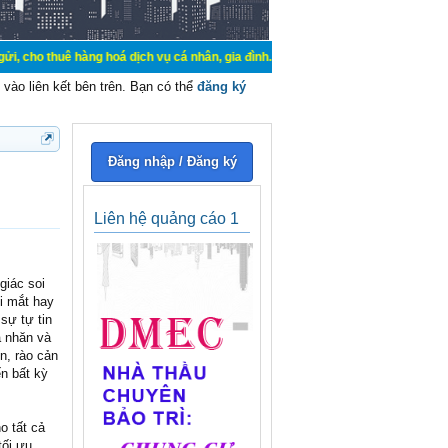
hàng hoá dịch vụ cá nhân, gia đình. Mua bán, ký gửi, cho thuê thiết bị hệ thố
vào liên kết bên trên. Bạn có thể
đăng ký
Đăng nhập / Đăng ký
Liên hệ quảng cáo 1
giác soi
i mắt hay
sự tự tin
a nhăn và
n, rào cản
n bất kỳ
o tất cả
tối ưu.