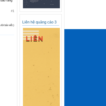
à bảo rằng
#1
Liên hệ quảng cáo 3
ời bài viết.)