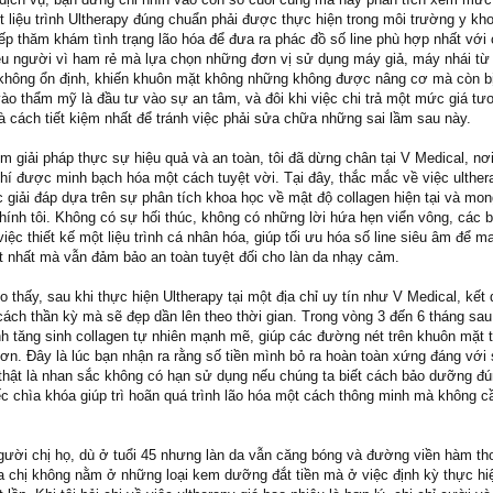
 liệu trình Ultherapy đúng chuẩn phải được thực hiện trong môi trường y kh
tiếp thăm khám tình trạng lão hóa để đưa ra phác đồ số line phù hợp nhất với 
iều người vì ham rẻ mà lựa chọn những đơn vị sử dụng máy giả, máy nhái từ
không ổn định, khiến khuôn mặt không những không được nâng cơ mà còn b
vào thẩm mỹ là đầu tư vào sự an tâm, và đôi khi việc chi trả một mức giá t
à cách tiết kiệm nhất để tránh việc phải sửa chữa những sai lầm sau này.
ếm giải pháp thực sự hiệu quả và an toàn, tôi đã dừng chân tại V Medical, nơ
 phí được minh bạch hóa một cách tuyệt vời. Tại đây, thắc mắc về việc ulther
c giải đáp dựa trên sự phân tích khoa học về mật độ collagen hiện tại và mo
chính tôi. Không có sự hối thúc, không có những lời hứa hẹn viển vông, các b
iệc thiết kế một liệu trình cá nhân hóa, giúp tối ưu hóa số line siêu âm để ma
ệt nhất mà vẫn đảm bảo an toàn tuyệt đối cho làn da nhạy cảm.
o thấy, sau khi thực hiện Ultherapy tại một địa chỉ uy tín như V Medical, kết
ách thần kỳ mà sẽ đẹp dần lên theo thời gian. Trong vòng 3 đến 6 tháng sau l
nh tăng sinh collagen tự nhiên mạnh mẽ, giúp các đường nét trên khuôn mặt 
ơn. Đây là lúc bạn nhận ra rằng số tiền mình bỏ ra hoàn toàn xứng đáng với
thật là nhan sắc không có hạn sử dụng nếu chúng ta biết cách bảo dưỡng đú
ếc chìa khóa giúp trì hoãn quá trình lão hóa một cách thông minh mà không 
gười chị họ, dù ở tuổi 45 nhưng làn da vẫn căng bóng và đường viền hàm th
ủa chị không nằm ở những loại kem dưỡng đắt tiền mà ở việc định kỳ thực hi