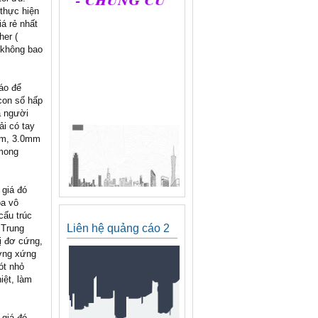
thực hiện
á rẻ nhất
her (
 không bao
táo để
 con số hấp
a người
ải có tay
5mm, 3.0mm
 mong
 giá đó
oa vô
cấu trúc
Liên hệ quảng cáo 2
 Trung
ị đơ cứng,
ương xứng
ót nhỏ
iệt, làm
 giá đó