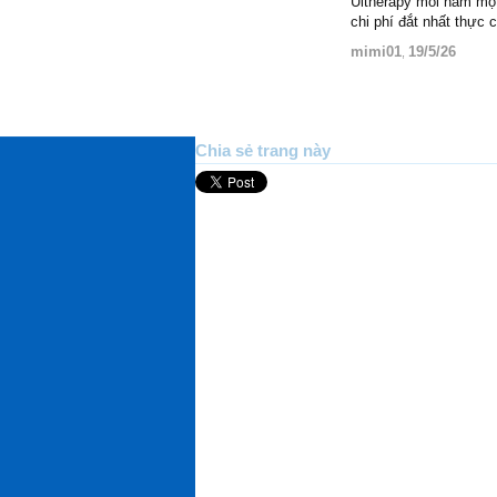
Ultherapy mỗi năm một 
chi phí đắt nhất thực
mimi01
19/5/26
,
Chia sẻ trang này