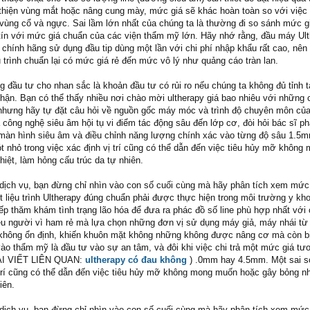
thiện vùng mắt hoặc nâng cung mày, mức giá sẽ khác hoàn toàn so với việc 
vùng cổ và ngực. Sai lầm lớn nhất của chúng ta là thường đi so sánh mức gi
tín với mức giá chuẩn của các viện thẩm mỹ lớn. Hãy nhớ rằng, đầu máy Ult
 chính hãng sử dụng đầu tip dùng một lần với chi phí nhập khẩu rất cao, nên
 trình chuẩn lại có mức giá rẻ đến mức vô lý như quảng cáo tràn lan.
g đầu tư cho nhan sắc là khoản đầu tư có rủi ro nếu chúng ta không đủ tỉnh 
 nhận. Bạn có thể thấy nhiều nơi chào mời ultherapy giá bao nhiêu với những
nhưng hãy tự đặt câu hỏi về nguồn gốc máy móc và trình độ chuyên môn củ
à công nghệ siêu âm hội tụ vi điểm tác động sâu đến lớp cơ, đòi hỏi bác sĩ ph
 màn hình siêu âm và điều chỉnh năng lượng chính xác vào từng độ sâu 1.
 nhỏ trong việc xác định vị trí cũng có thể dẫn đến việc tiêu hủy mỡ không
iệt, làm hỏng cấu trúc da tự nhiên.
 dịch vụ, bạn đừng chỉ nhìn vào con số cuối cùng mà hãy phân tích xem mức
 liệu trình Ultherapy đúng chuẩn phải được thực hiện trong môi trường y kh
tiếp thăm khám tình trạng lão hóa để đưa ra phác đồ số line phù hợp nhất với 
iều người vì ham rẻ mà lựa chọn những đơn vị sử dụng máy giả, máy nhái từ
không ổn định, khiến khuôn mặt không những không được nâng cơ mà còn b
vào thẩm mỹ là đầu tư vào sự an tâm, và đôi khi việc chi trả một mức giá t
BÀI VIẾT LIÊN QUAN:
ultherapy có đau không
) .0mm hay 4.5mm. Một sai s
ị trí cũng có thể dẫn đến việc tiêu hủy mỡ không mong muốn hoặc gây bỏng nh
iên.
 dịch vụ, bạn đừng chỉ nhìn vào con số cuối cùng mà hãy phân tích xem mức