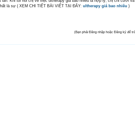
lần. Khi tôi hỏi chị về việc ultherapy giá bao nhiêu là hợp lý, chị chỉ cười v
 chất là sự ( XEM CHI TIẾT BÀI VIẾT TẠI ĐÂY:
ultherapy giá bao nhiêu
)
(Bạn phải Đăng nhập hoặc Đăng ký để trả l