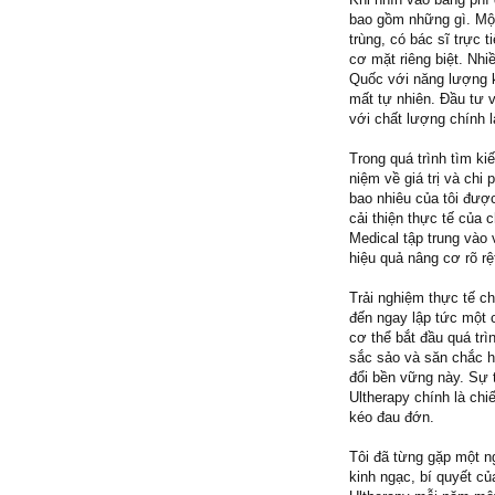
bao gồm những gì. Một
trùng, có bác sĩ trực 
cơ mặt riêng biệt. Nh
Quốc với năng lượng 
mất tự nhiên. Đầu tư 
với chất lượng chính l
Trong quá trình tìm ki
niệm về giá trị và chi
bao nhiêu của tôi đượ
cải thiện thực tế của 
Medical tập trung vào v
hiệu quả nâng cơ rõ r
Trải nghiệm thực tế ch
đến ngay lập tức một c
cơ thể bắt đầu quá trì
sắc sảo và săn chắc h
đổi bền vững này. Sự 
Ultherapy chính là chi
kéo đau đớn.
Tôi đã từng gặp một n
kinh ngạc, bí quyết c