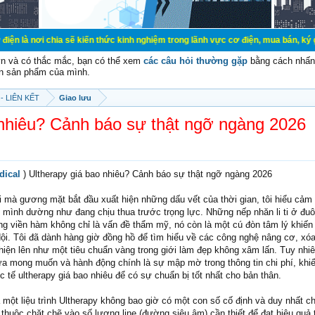
a sẽ kiến thức kinh nghiệm trong lãnh vực cơ điện, mua bán, ký gửi, cho thuê 
vn và có thắc mắc, bạn có thể xem
các câu hỏi thường gặp
bằng cách nhấn 
n sản phẩm của mình.
- LIÊN KẾT
Giao lưu
 nhiêu? Cảnh báo sự thật ngỡ ngàng 2026
dical
) Ultherapy giá bao nhiêu? Cảnh báo sự thật ngỡ ngàng 2026
mà gương mặt bắt đầu xuất hiện những dấu vết của thời gian, tôi hiểu cảm 
mình dường như đang chịu thua trước trọng lực. Những nếp nhăn li ti ở đuô
 viền hàm không chỉ là vấn đề thẩm mỹ, nó còn là một cú đòn tâm lý khiến 
 dội. Tôi đã dành hàng giờ đồng hồ để tìm hiểu về các công nghệ nâng cơ, xó
 hiện lên như một tiêu chuẩn vàng trong giới làm đẹp không xâm lấn. Tuy nhiê
ữa mong muốn và hành động chính là sự mập mờ trong thông tin chi phí, khiế
ực tế ultherapy giá bao nhiêu để có sự chuẩn bị tốt nhất cho bản thân.
 một liệu trình Ultherapy không bao giờ có một con số cố định và duy nhất ch
thuộc chặt chẽ vào số lượng line (đường siêu âm) cần thiết để đạt hiệu quả 