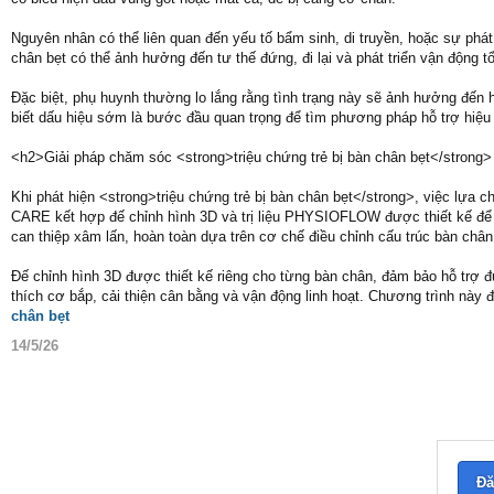
Nguyên nhân có thể liên quan đến yếu tố bẩm sinh, di truyền, hoặc sự phá
chân bẹt có thể ảnh hưởng đến tư thế đứng, đi lại và phát triển vận động tổ
Đặc biệt, phụ huynh thường lo lắng rằng tình trạng này sẽ ảnh hưởng đến 
biết dấu hiệu sớm là bước đầu quan trọng để tìm phương pháp hỗ trợ hiệu 
<h2>Giải pháp chăm sóc <strong>triệu chứng trẻ bị bàn chân bẹt</strong
Khi phát hiện <strong>triệu chứng trẻ bị bàn chân bẹt</strong>, việc lựa
CARE kết hợp đế chỉnh hình 3D và trị liệu PHYSIOFLOW được thiết kế để
can thiệp xâm lấn, hoàn toàn dựa trên cơ chế điều chỉnh cấu trúc bàn chân 
Đế chỉnh hình 3D được thiết kế riêng cho từng bàn chân, đảm bảo hỗ trợ đú
thích cơ bắp, cải thiện cân bằng và vận động linh hoạt. Chương trình này đ
chân bẹt
14/5/26
Đă