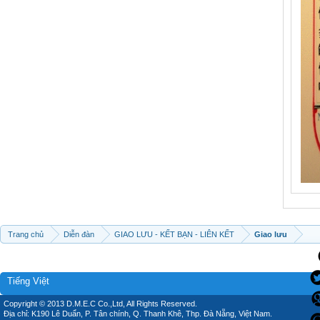
Trang chủ
Diễn đàn
GIAO LƯU - KẾT BẠN - LIÊN KẾT
Giao lưu
Tiếng Việt
Copyright © 2013 D.M.E.C Co.,Ltd, All Rights Reserved.
Địa chỉ: K190 Lê Duẩn, P. Tân chính, Q. Thanh Khê, Thp. Đà Nẵng, Việt Nam.