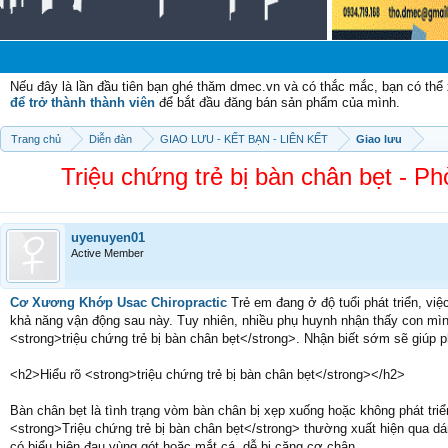
Chào
Nếu đây là lần đầu tiên bạn ghé thăm dmec.vn và có thắc mắc, bạn có th
để trở thành thành viên
để bắt đầu đăng bán sản phẩm của mình.
Trang chủ
Diễn đàn
GIAO LƯU - KẾT BẠN - LIÊN KẾT
Giao lưu
Triệu chứng trẻ bị bàn chân bẹt -
uyenuyen01
Active Member
Cơ Xương Khớp Usac Chiropractic
Trẻ em đang ở độ tuổi phát triển, vi
khả năng vận động sau này. Tuy nhiên, nhiều phụ huynh nhận thấy con mình 
<strong>triệu chứng trẻ bị bàn chân bẹt</strong>. Nhận biết sớm sẽ giúp ph
<h2>Hiểu rõ <strong>triệu chứng trẻ bị bàn chân bẹt</strong></h2>
Bàn chân bẹt là tình trạng vòm bàn chân bị xẹp xuống hoặc không phát tri
<strong>Triệu chứng trẻ bị bàn chân bẹt</strong> thường xuất hiện qua dá
có biểu hiện đau vùng gót hoặc mắt cá, dễ bị căng cơ chân.