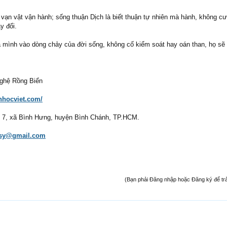
h vạn vật vận hành; sống thuận Dịch là biết thuận tự nhiên mà hành, không c
y đổi.
a mình vào dòng chảy của đời sống, không cố kiểm soát hay oán than, họ sẽ
ghệ Rồng Biển
enhocviet.com/
ố 7, xã Bình Hưng, huyện Bình Chánh, TP.HCM.
sy@gmail.com
(Bạn phải Đăng nhập hoặc Đăng ký để trả l