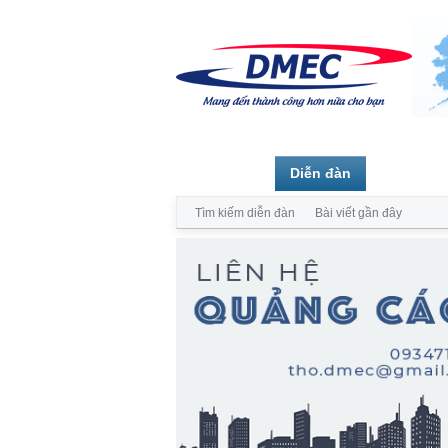
Trang chủ
Diễn đàn
Thành vi
Tìm kiếm diễn đàn
Bài viết gần đây