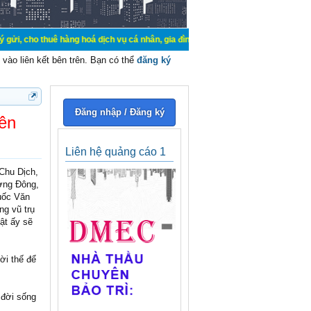
 thuê hàng hoá dịch vụ cá nhân, gia đình. Mua bán, ký gửi, cho thuê thiết bị h
vào liên kết bên trên. Bạn có thể
đăng ký
Đăng nhập / Đăng ký
iên
Liên hệ quảng cáo 1
Chu Dịch,
ương Đông,
Quốc Văn
ng vũ trụ
ật ấy sẽ
ời thế để
 đời sống