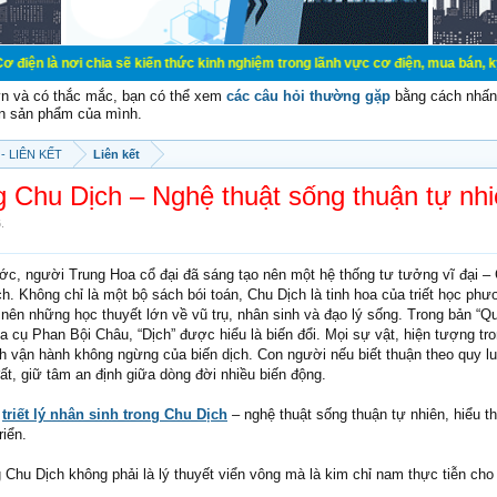
ơi chia sẽ kiến thức kinh nghiệm trong lãnh vực cơ điện, mua bán, ký gửi, cho
vn và có thắc mắc, bạn có thể xem
các câu hỏi thường gặp
bằng cách nhấn 
n sản phẩm của mình.
- LIÊN KẾT
Liên kết
ong Chu Dịch – Nghệ thuật sống thuận tự nh
6
.
c, người Trung Hoa cổ đại đã sáng tạo nên một hệ thống tư tưởng vĩ đại – 
ch. Không chỉ là một bộ sách bói toán, Chu Dịch là tinh hoa của triết học ph
 nên những học thuyết lớn về vũ trụ, nhân sinh và đạo lý sống. Trong bản “
a cụ Phan Bội Châu, “Dịch” được hiểu là biến đổi. Mọi sự vật, hiện tượng tro
nh vận hành không ngừng của biến dịch. Con người nếu biết thuận theo quy lu
đất, giữ tâm an định giữa dòng đời nhiều biến động.
a
triết lý nhân sinh trong Chu Dịch
– nghệ thuật sống thuận tự nhiên, hiểu th
riển.
ng Chu Dịch không phải là lý thuyết viển vông mà là kim chỉ nam thực tiễn cho