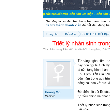
Chào mừng các bạn đến với Diễn đàn Cơ Điện - Diễn đàn Cơ điện là n
Nếu đây là lần đầu tiên bạn ghé thăm dmec.
để trở thành thành viên
để bắt đầu đăng bá
Trang chủ
Diễn đàn
GIAO LƯU - KẾT BẠN 
Triết lý nhân sinh tr
Thảo luận trong '
Liên kết
' bắt đầu bởi
Hoang Mo
,
16/6/2
Từ hàng ngàn năm trướ
hay còn gọi là Kinh Dị
là nền tảng hình thành
Chu Dịch Diễn Giải” củ
đều nằm trong quá trì
sống hài hòa với trời 
Đó chính là cốt lõi củ
Hoang Mo
tự điều chỉnh và phát t
Member
Triết lý nhân sinh tro
hiện đại.