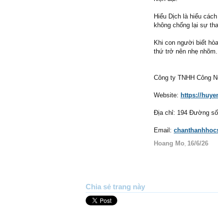
Hiểu Dịch là hiểu các
không chống lại sự tha
Khi con người biết hò
thứ trở nên nhẹ nhõm.
Công ty TNHH Công N
Website:
https://huy
Địa chỉ: 194 Đường s
Email:
chanthanhhoc
Hoang Mo
16/6/26
,
Chia sẻ trang này