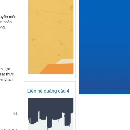
chuyên môn
ân hoàn
ộng.
hi lựa
sát thực
 vị phân
Liên hệ quảng cáo 4
#1