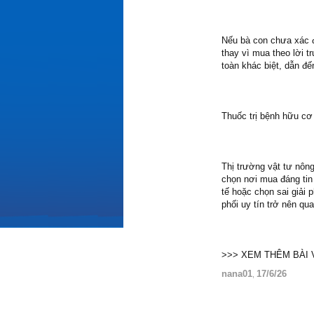
Nếu bà con chưa xác đ
thay vì mua theo lời 
toàn khác biệt, dẫn đế
Thuốc trị bệnh hữu cơ
Thị trường vật tư nông
chọn nơi mua đáng tin
tế hoặc chọn sai giải
phối uy tín trở nên qu
>>> XEM THÊM BÀI V
nana01
17/6/26
,