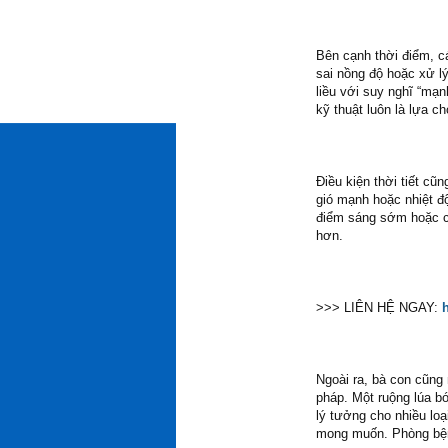
Bên cạnh thời điểm, c
sai nồng độ hoặc xử lý
liều với suy nghĩ “mạ
kỹ thuật luôn là lựa c
Điều kiện thời tiết c
gió mạnh hoặc nhiệt độ
điểm sáng sớm hoặc chi
hơn.
>>> LIÊN HỆ NGAY:
Ngoài ra, bà con cũng 
pháp. Một ruộng lúa b
lý tưởng cho nhiều loạ
mong muốn. Phòng bện