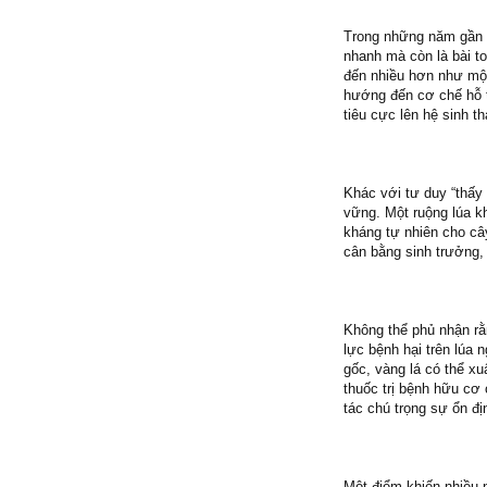
Trong những năm gần đ
nhanh mà còn là bài to
đến nhiều hơn như một
hướng đến cơ chế hỗ t
tiêu cực lên hệ sinh th
Khác với tư duy “thấy
vững. Một ruộng lúa k
kháng tự nhiên cho câ
cân bằng sinh trưởng,
Không thể phủ nhận rằ
lực bệnh hại trên lúa
gốc, vàng lá có thể x
thuốc trị bệnh hữu c
tác chú trọng sự ổn đị
Một điểm khiến nhiều 