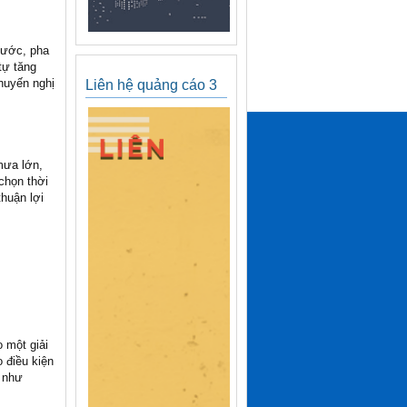
nước, pha
tự tăng
huyến nghị
Liên hệ quảng cáo 3
mưa lớn,
chọn thời
thuận lợi
 một giải
 điều kiện
t như