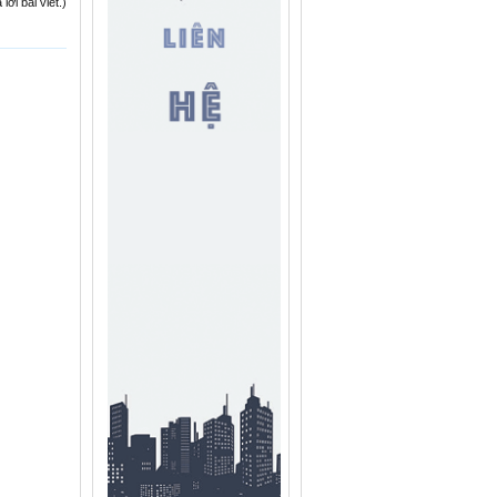
ời bài viết.)