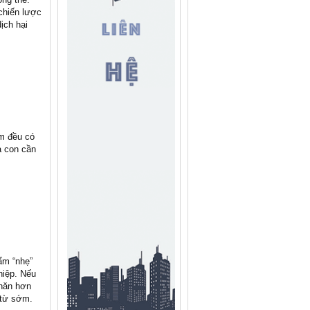
chiến lược
ịch hại
ẩm đều có
à con cần
ẩm “nhẹ”
hiệp. Nếu
khăn hơn
 từ sớm.