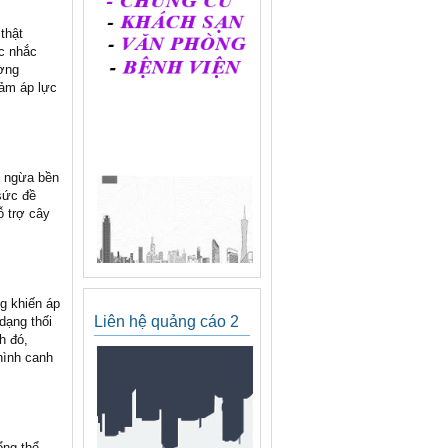
thật
ợc nhắc
ường
iảm áp lực
g ngừa bền
sức đề
ỗ trợ cây
g khiến áp
Liên hệ quảng cáo 2
dạng thối
h đó,
hình canh
ổng thể.