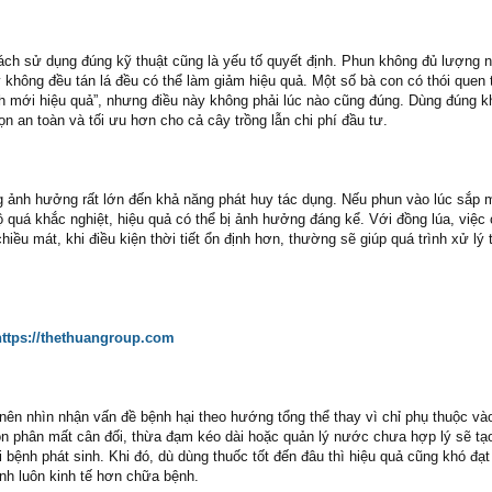
ách sử dụng đúng kỹ thuật cũng là yếu tố quyết định. Phun không đủ lượng 
 không đều tán lá đều có thể làm giảm hiệu quả. Một số bà con có thói quen 
nh mới hiệu quả”, nhưng điều này không phải lúc nào cũng đúng. Dùng đúng k
họn an toàn và tối ưu hơn cho cả cây trồng lẫn chi phí đầu tư.
ũng ảnh hưởng rất lớn đến khả năng phát huy tác dụng. Nếu phun vào lúc sắp 
 quá khắc nghiệt, hiệu quả có thể bị ảnh hưởng đáng kể. Với đồng lúa, việc 
ều mát, khi điều kiện thời tiết ổn định hơn, thường sẽ giúp quá trình xử lý 
https://thethuangroup.com
nên nhìn nhận vấn đề bệnh hại theo hướng tổng thể thay vì chỉ phụ thuộc vào
ón phân mất cân đối, thừa đạm kéo dài hoặc quản lý nước chưa hợp lý sẽ tạo
i bệnh phát sinh. Khi đó, dù dùng thuốc tốt đến đâu thì hiệu quả cũng khó đạ
h luôn kinh tế hơn chữa bệnh.