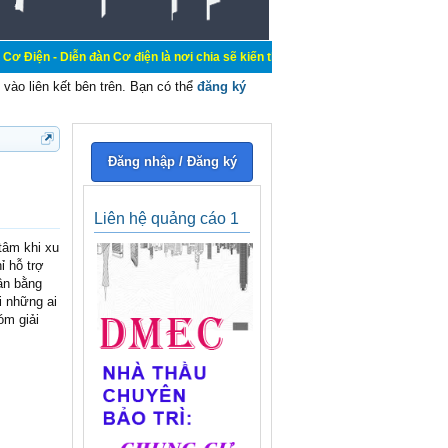
 đàn Cơ điện là nơi chia sẽ kiến thức kinh nghiệm trong lãnh vực cơ điện, mua
vào liên kết bên trên. Bạn có thể
đăng ký
Đăng nhập / Đăng ký
Liên hệ quảng cáo 1
tâm khi xu
ỉ hỗ trợ
cân bằng
i những ai
óm giải