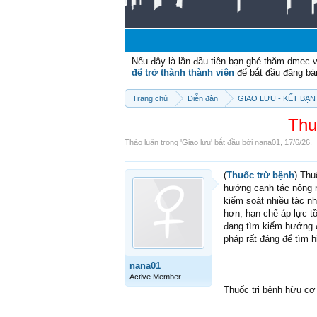
Nếu đây là lần đầu tiên bạn ghé thăm dmec.
để trở thành thành viên
để bắt đầu đăng bá
Trang chủ
Diễn đàn
GIAO LƯU - KẾT BẠN 
Thu
Thảo luận trong '
Giao lưu
' bắt đầu bởi
nana01
,
17/6/26
.
(
Thuốc trừ bệnh
) Thu
hướng canh tác nông n
kiểm soát nhiều tác nh
hơn, hạn chế áp lực t
đang tìm kiếm hướng đ
pháp rất đáng để tìm h
nana01
Active Member
Thuốc trị bệnh hữu cơ