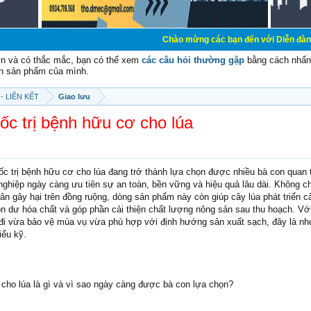
Chào mừng các bạn đến với Diễn đàn Cơ Điện - Diễn
vn và có thắc mắc, bạn có thể xem
các câu hỏi thường gặp
bằng cách nhấn 
n sản phẩm của mình.
- LIÊN KẾT
Giao lưu
ốc trị bệnh hữu cơ cho lúa
ốc trị bệnh hữu cơ cho lúa đang trở thành lựa chọn được nhiều bà con quan 
ghiệp ngày càng ưu tiên sự an toàn, bền vững và hiệu quả lâu dài. Không ch
ân gây hại trên đồng ruộng, dòng sản phẩm này còn giúp cây lúa phát triển 
ồn dư hóa chất và góp phần cải thiện chất lượng nông sản sau thu hoạch. Vớ
i vừa bảo vệ mùa vụ vừa phù hợp với định hướng sản xuất sạch, đây là nh
iểu kỹ.
 cho lúa là gì và vì sao ngày càng được bà con lựa chọn?