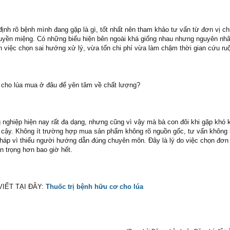
ịnh rõ bệnh mình đang gặp là gì, tốt nhất nên tham khảo tư vấn từ đơn vị 
truyền miệng. Có những biểu hiện bên ngoài khá giống nhau nhưng nguyên nh
n việc chọn sai hướng xử lý, vừa tốn chi phí vừa làm chậm thời gian cứu ru
 cho lúa mua ở đâu để yên tâm về chất lượng?
 nghiệp hiện nay rất đa dạng, nhưng cũng vì vậy mà bà con đôi khi gặp khó k
 cậy. Không ít trường hợp mua sản phẩm không rõ nguồn gốc, tư vấn không 
 pháp vì thiếu người hướng dẫn đúng chuyên môn. Đây là lý do việc chọn đơn
an trọng hơn bao giờ hết.
IẾT TẠI ĐÂY:
Thuốc trị bệnh hữu cơ cho lúa