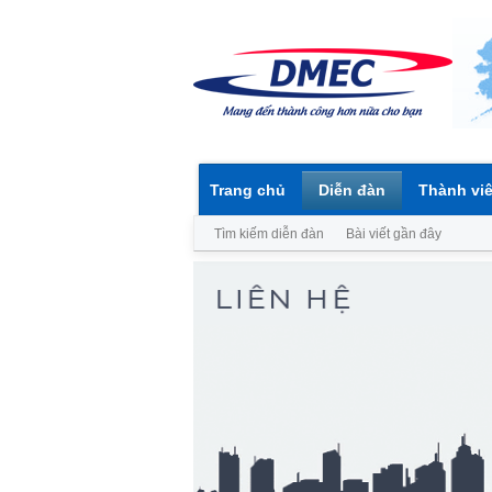
Trang chủ
Diễn đàn
Thành vi
Tìm kiếm diễn đàn
Bài viết gần đây