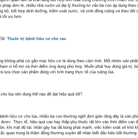
ải pháp đơn lẻ, nhiều nhà vườn và đại lý thường tư vấn bà con áp dụng theo 
ng bộ, kết hợp dinh dưỡng, kiểm soát nước, vệ sinh đồng ruộng và theo dõi d
ả tối ưu hơn.
ÊM:
Thuốc trị bệnh hữu cơ cho rau
ằng không phải cứ gắn mác hữu cơ là dùng theo cảm tính. Mỗi nhóm sản ph
phạm vi hỗ trợ và thời điểm ứng dụng phù hợp. Muốn phát huy đúng giá trị, b
à lựa chọn sản phẩm đúng với tình trạng thực tế của ruộng lúa.
cho lúa nên dùng thế nào để đạt hiệu quả tốt?
ị bệnh hữu cơ cho lúa, nhiều bà con thường nghĩ đơn giản rằng đây là sản ph
 được. Thực tế, hiệu quả cao hay thấp phụ thuộc rất lớn vào thời điểm can t
ộn, khi mật độ tác nhân gây hại đã bùng phát mạnh, việc kiểm soát sẽ khó 
 tắc quan trọng là thăm đồng thường xuyên để nhận biết dấu hiệu bất thường