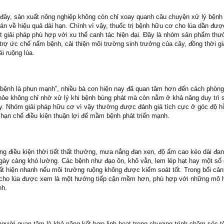
ây, sản xuất nông nghiệp không còn chỉ xoay quanh câu chuyện xử lý bệnh 
án về hiệu quả dài hạn. Chính vì vậy, thuốc trị bệnh hữu cơ cho lúa dần đư
 giải pháp phù hợp với xu thế canh tác hiện đại. Đây là nhóm sản phẩm th
rợ ức chế nấm bệnh, cải thiện môi trường sinh trưởng của cây, đồng thời g
ái ruộng lúa.
 bệnh là phun mạnh”, nhiều bà con hiện nay đã quan tâm hơn đến cách phòn
hỏe không chỉ nhờ xử lý khi bệnh bùng phát mà còn nằm ở khả năng duy trì 
y. Nhóm giải pháp hữu cơ vì vậy thường được đánh giá tích cực ở góc độ h
 hạn chế điều kiện thuận lợi để mầm bệnh phát triển mạnh.
ng điều kiện thời tiết thất thường, mưa nắng đan xen, độ ẩm cao kéo dài đan
 ngày càng khó lường. Các bệnh như đạo ôn, khô vằn, lem lép hạt hay một số 
uất hiện nhanh nếu môi trường ruộng không được kiểm soát tốt. Trong bối cản
ơ cho lúa được xem là một hướng tiếp cận mềm hơn, phù hợp với những mô 
nh.
người quan tâm là khả năng kết hợp linh hoạt trong chương trình chăm sóc t