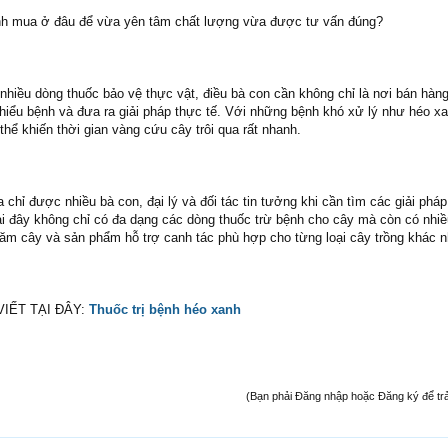
anh mua ở đâu để vừa yên tâm chất lượng vừa được tư vấn đúng?
 nhiều dòng thuốc bảo vệ thực vật, điều bà con cần không chỉ là nơi bán hàn
 hiểu bệnh và đưa ra giải pháp thực tế. Với những bệnh khó xử lý như héo xa
hể khiến thời gian vàng cứu cây trôi qua rất nhanh.
 chỉ được nhiều bà con, đại lý và đối tác tin tưởng khi cần tìm các giải phá
Tại đây không chỉ có đa dạng các dòng thuốc trừ bệnh cho cây mà còn có nhi
hăm cây và sản phẩm hỗ trợ canh tác phù hợp cho từng loại cây trồng khác n
IẾT TẠI ĐÂY:
Thuốc trị bệnh héo xanh
(Bạn phải Đăng nhập hoặc Đăng ký để trả l