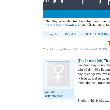
Nếu đây là lần đầu tiên bạn ghé thăm dmec.
để trở thành thành viên
để bắt đầu đăng bá
Trang chủ
Diễn đàn
GIAO LƯU - KẾT BẠN 
Thảo luận trong '
Giao lưu
' bắt đầu bởi
nana01
,
17/6/26
.
(
Thuốc trừ bệnh
) Thu
giai đoạn cây trồng ph
vẫn đủ ẩm. Đây là dạng
gây thiệt hại lớn trên 
lý hiệu quả, điều quan
thiệp kịp thời, tránh m
nana01
Active Member
Thuốc trị bệnh héo xa