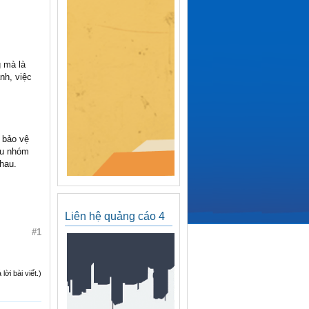
g mà là
nh, việc
p bảo vệ
ều nhóm
hau.
Liên hệ quảng cáo 4
#1
ời bài viết.)