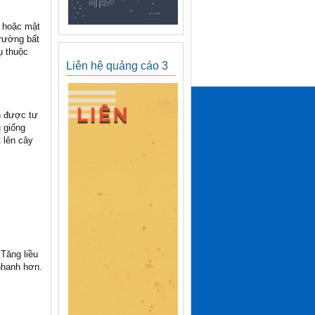
m hoặc mật
trường bất
ụ thuộc
Liên hệ quảng cáo 3
ần được tư
g giống
 lên cây
 Tăng liều
nhanh hơn.