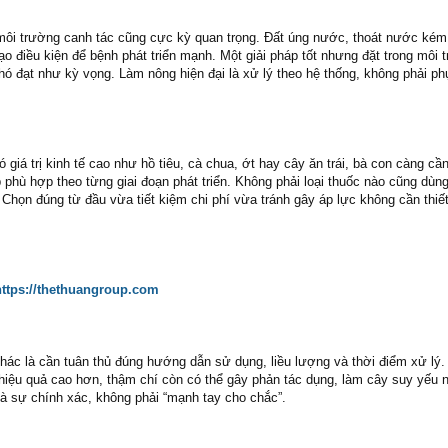
môi trường canh tác cũng cực kỳ quan trọng. Đất úng nước, thoát nước ké
ạo điều kiện để bệnh phát triển mạnh. Một giải pháp tốt nhưng đặt trong môi 
khó đạt như kỳ vọng. Làm nông hiện đại là xử lý theo hệ thống, không phải ph
 giá trị kinh tế cao như hồ tiêu, cà chua, ớt hay cây ăn trái, bà con càng c
p phù hợp theo từng giai đoạn phát triển. Không phải loại thuốc nào cũng dùn
 Chọn đúng từ đầu vừa tiết kiệm chi phí vừa tránh gây áp lực không cần thiết
https://thethuangroup.com
hác là cần tuân thủ đúng hướng dẫn sử dụng, liều lượng và thời điểm xử lý.
hiệu quả cao hơn, thậm chí còn có thể gây phản tác dụng, làm cây suy yếu 
là sự chính xác, không phải “mạnh tay cho chắc”.