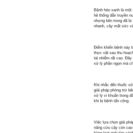
Bệnh héo xanh là một 
hệ thống dẫn truyền n
nhưng bên trong đã bị 
nhanh, cây mất sức và
Điểm khiến bệnh này tr
thực vật sau thu hoạch
tái nhiễm rất cao. Đâ
xử lý phần ngọn mà ch
Khi nhắc đến thuốc xử
giải pháp phòng trừ bệ
xử lý vi khuẩn trong đ
khi bị bệnh tấn công.
Việc lựa chọn giải ph
năng cứu cây còn cao 
hàng loạt mới tìm các