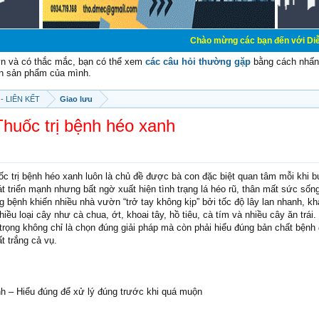
Chào mừng các bạn đến với Diễn đàn Cơ Điện 
vn và có thắc mắc, bạn có thể xem
các câu hỏi thường gặp
bằng cách nhấn 
n sản phẩm của mình.
- LIÊN KẾT
Giao lưu
Thuốc trị bệnh héo xanh
ốc trị bệnh héo xanh luôn là chủ đề được bà con đặc biệt quan tâm mỗi khi 
át triển mạnh nhưng bất ngờ xuất hiện tình trạng lá héo rũ, thân mất sức sốn
 bệnh khiến nhiều nhà vườn “trở tay không kịp” bởi tốc độ lây lan nhanh, k
nhiều loại cây như cà chua, ớt, khoai tây, hồ tiêu, cà tím và nhiều cây ăn trá
 trọng không chỉ là chọn đúng giải pháp mà còn phải hiểu đúng bản chất bệnh
ất trắng cả vụ.
nh – Hiểu đúng để xử lý đúng trước khi quá muộn