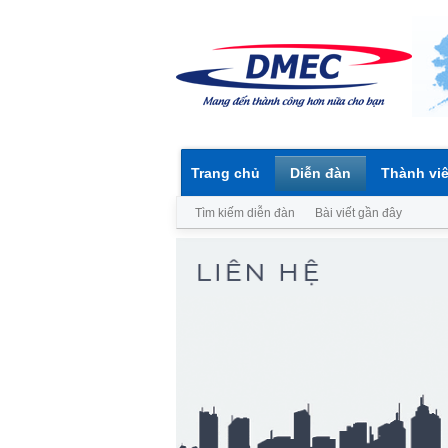
Trang chủ
Diễn đàn
Thành vi
Tìm kiếm diễn đàn
Bài viết gần đây