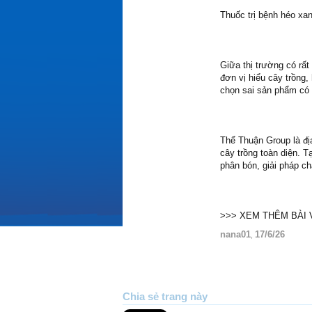
Thuốc trị bệnh héo x
Giữa thị trường có rất
đơn vị hiểu cây trồng,
chọn sai sản phẩm có t
Thể Thuận Group là địa
cây trồng toàn diện. 
phân bón, giải pháp c
>>> XEM THÊM BÀI V
nana01
17/6/26
,
Chia sẻ trang này