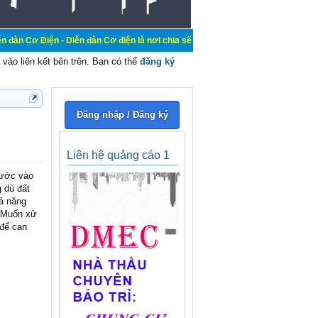
- Diễn đàn Cơ điện là nơi chia sẽ kiến thức kinh nghiệm trong lãnh vực cơ điệ
vào liên kết bên trên. Bạn có thể
đăng ký
Đăng nhập / Đăng ký
Liên hệ quảng cáo 1
bước vào
g dù đất
hả năng
i. Muốn xử
 để can