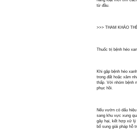
từ đầu.
>>> THAM KHẢO TH
Thuốc trị bệnh héo xan
Khi gặp bệnh héo xanh,
trong đất hoặc xâm nhậ
thấp. Với nhóm bệnh nà
phục hồi.
Nếu vườn có dấu hiệu 
sang khu vực xung qua
gây hại, kết hợp xử l
bổ sung giải pháp hỗ t