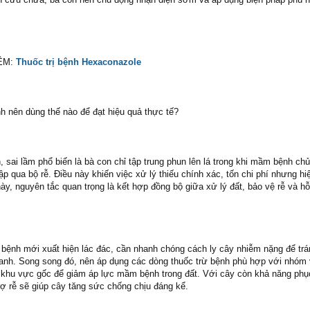
ÊM:
Thuốc trị bệnh Hexaconazole
h nên dùng thế nào để đạt hiệu quả thực tế?
 sai lầm phổ biến là bà con chỉ tập trung phun lên lá trong khi mầm bệnh c
p qua bộ rễ. Điều này khiến việc xử lý thiếu chính xác, tốn chi phí nhưng hi
y, nguyên tắc quan trọng là kết hợp đồng bộ giữa xử lý đất, bảo vệ rễ và hỗ
bệnh mới xuất hiện lác đác, cần nhanh chóng cách ly cây nhiễm nặng để trán
nh. Song song đó, nên áp dụng các dòng thuốc trừ bệnh phù hợp với nhóm 
ý khu vực gốc để giảm áp lực mầm bệnh trong đất. Với cây còn khả năng phục
rợ rễ sẽ giúp cây tăng sức chống chịu đáng kể.