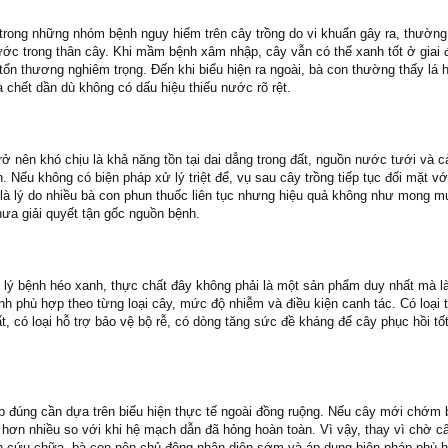
trong những nhóm bệnh nguy hiểm trên cây trồng do vi khuẩn gây ra, thường
ước trong thân cây. Khi mầm bệnh xâm nhập, cây vẫn có thể xanh tốt ở giai
tổn thương nghiêm trọng. Đến khi biểu hiện ra ngoài, bà con thường thấy lá 
 chết dần dù không có dấu hiệu thiếu nước rõ rệt.
ở nên khó chịu là khả năng tồn tại dai dẳng trong đất, nguồn nước tưới và c
. Nếu không có biện pháp xử lý triệt để, vụ sau cây trồng tiếp tục đối mặt v
y là lý do nhiều bà con phun thuốc liên tục nhưng hiệu quả không như mong m
ưa giải quyết tận gốc nguồn bệnh.
 lý bệnh héo xanh, thực chất đây không phải là một sản phẩm duy nhất mà 
nh phù hợp theo từng loại cây, mức độ nhiễm và điều kiện canh tác. Có loại 
ất, có loại hỗ trợ bảo vệ bộ rễ, có dòng tăng sức đề kháng để cây phục hồi t
áp đúng cần dựa trên biểu hiện thực tế ngoài đồng ruộng. Nếu cây mới chớm 
hơn nhiều so với khi hệ mạch dẫn đã hỏng hoàn toàn. Vì vậy, thay vì chờ c
h cứu chữa, bà con nên chủ động nhận diện sớm và áp dụng biện pháp phù 