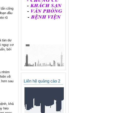
 tấn công
 đoạn đầu
héo rũ
ả tàn dư
ới nguy cơ
uốn, bởi
là nhóm
thiên về
Liên hệ quảng cáo 2
ốt hơn sau
bệnh, khả
ây héo
hợp ngay