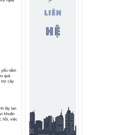
hủ yếu nằm
ệu quả
 trợ cây
h lây lan
vi khuẩn
 hồi, việc