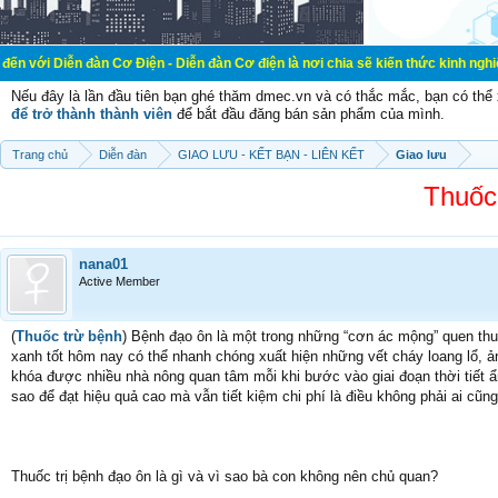
đàn Cơ Điện - Diễn đàn Cơ điện là nơi chia sẽ kiến thức kinh nghiệm trong lãnh
Nếu đây là lần đầu tiên bạn ghé thăm dmec.vn và có thắc mắc, bạn có th
để trở thành thành viên
để bắt đầu đăng bán sản phẩm của mình.
Trang chủ
Diễn đàn
GIAO LƯU - KẾT BẠN - LIÊN KẾT
Giao lưu
Thuốc 
nana01
Active Member
(
Thuốc trừ bệnh
) Bệnh đạo ôn là một trong những “cơn ác mộng” quen thuộc
xanh tốt hôm nay có thể nhanh chóng xuất hiện những vết cháy loang lổ, ản
khóa được nhiều nhà nông quan tâm mỗi khi bước vào giai đoạn thời tiết 
sao để đạt hiệu quả cao mà vẫn tiết kiệm chi phí là điều không phải ai cũn
Thuốc trị bệnh đạo ôn là gì và vì sao bà con không nên chủ quan?