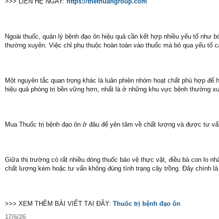
>>> LIÊN HỆ NGAY:
https://thethuangroup.com
Ngoài thuốc, quản lý bệnh đạo ôn hiệu quả cần kết hợp nhiều yếu tố như b
thường xuyên. Việc chỉ phụ thuộc hoàn toàn vào thuốc mà bỏ qua yếu tố can
Một nguyên tắc quan trọng khác là luân phiên nhóm hoạt chất phù hợp để h
hiệu quả phòng trị bền vững hơn, nhất là ở những khu vực bệnh thường xu
Mua Thuốc trị bệnh đạo ôn ở đâu để yên tâm về chất lượng và được tư v
Giữa thị trường có rất nhiều dòng thuốc bảo vệ thực vật, điều bà con lo 
chất lượng kém hoặc tư vấn không đúng tình trạng cây trồng. Đây chính là
>>> XEM THÊM BÀI VIẾT TẠI ĐÂY:
Thuốc trị bệnh đạo ôn
17/6/26