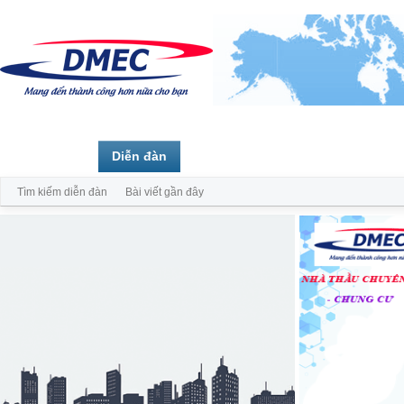
Trang chủ
Diễn đàn
Thành viên
Tìm kiếm diễn đàn
Bài viết gần đây