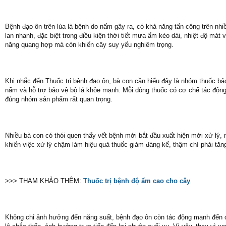
Bệnh đạo ôn trên lúa là bệnh do nấm gây ra, có khả năng tấn công trên nhiề
lan nhanh, đặc biệt trong điều kiện thời tiết mưa ẩm kéo dài, nhiệt độ má
năng quang hợp mà còn khiến cây suy yếu nghiêm trọng.
Khi nhắc đến Thuốc trị bệnh đạo ôn, bà con cần hiểu đây là nhóm thuốc bả
nấm và hỗ trợ bảo vệ bộ lá khỏe mạnh. Mỗi dòng thuốc có cơ chế tác động 
đúng nhóm sản phẩm rất quan trọng.
Nhiều bà con có thói quen thấy vết bệnh mới bắt đầu xuất hiện mới xử lý, 
khiến việc xử lý chậm làm hiệu quả thuốc giảm đáng kể, thậm chí phải tăng
>>> THAM KHẢO THÊM:
Thuốc trị bệnh độ ẩm cao cho cây
Không chỉ ảnh hưởng đến năng suất, bệnh đạo ôn còn tác động mạnh đến ch