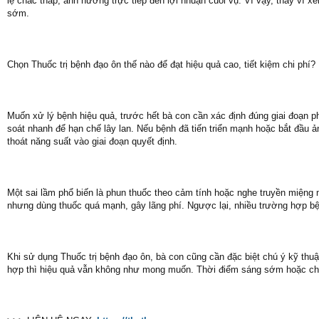
lệ chắc thấp, ảnh hưởng trực tiếp đến lợi nhuận cuối vụ. Vì vậy, thay vì
sớm.
Chọn Thuốc trị bệnh đạo ôn thế nào để đạt hiệu quả cao, tiết kiệm chi phí?
Muốn xử lý bệnh hiệu quả, trước hết bà con cần xác định đúng giai đoạn p
soát nhanh để hạn chế lây lan. Nếu bệnh đã tiến triển mạnh hoặc bắt đầu
thoát năng suất vào giai đoạn quyết định.
Một sai lầm phổ biến là phun thuốc theo cảm tính hoặc nghe truyền miệng 
nhưng dùng thuốc quá mạnh, gây lãng phí. Ngược lại, nhiều trường hợp bện
Khi sử dụng Thuốc trị bệnh đạo ôn, bà con cũng cần đặc biệt chú ý kỹ thu
hợp thì hiệu quả vẫn không như mong muốn. Thời điểm sáng sớm hoặc chiề