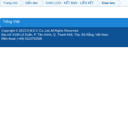
Trang chủ
Diễn đàn
GIAO LƯU - KẾT BẠN - LIÊN KẾT
Giao lưu
Tiếng Việt
Copyright © 2013 D.M.E.C Co.,Ltd, All Rights Reserved.
Địa chỉ: K190 Lê Duẩn, P. Tân chính, Q. Thanh Khê, Thp. Đà Nẵng, Việt Nam.
Điện thoại: (+84) 5113752506