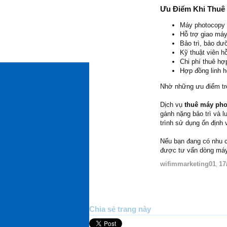
Ưu Điểm Khi Thuê
Máy photocopy 
Hỗ trợ giao máy
Bảo trì, bảo dư
Kỹ thuật viên h
Chi phí thuê hợ
Hợp đồng linh h
Nhờ những ưu điểm trê
Dịch vụ
thuê máy pho
gánh nặng bảo trì và l
trình sử dụng ổn định 
Nếu bạn đang có nhu
được tư vấn dòng máy
wifimmarketing01
17
,
Chia sẻ trang này