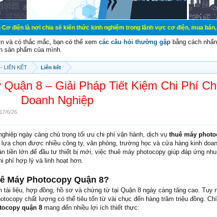
 chia sẽ kiến thức kinh nghiệm trong lãnh vực cơ điện, mua bán, ký gửi, cho t
vn và có thắc mắc, bạn có thể xem
các câu hỏi thường gặp
bằng cách nhấn 
n sản phẩm của mình.
- LIÊN KẾT
Liên kết
Quận 8 – Giải Pháp Tiết Kiệm Chi Phí Ch
Doanh Nghiệp
17/6/26
.
nghiệp ngày càng chú trọng tối ưu chi phí vận hành, dịch vụ
thuê máy photo
 lựa chọn được nhiều công ty, văn phòng, trường học và cửa hàng kinh doan
n tiền lớn để đầu tư thiết bị mới, việc thuê máy photocopy giúp đáp ứng nhu
hi phí hợp lý và linh hoạt hơn.
uê Máy Photocopy Quận 8?
n tài liệu, hợp đồng, hồ sơ và chứng từ tại Quận 8 ngày càng tăng cao. Tuy n
tocopy chất lượng có thể tiêu tốn từ vài chục đến hàng trăm triệu đồng. Chí
tocopy quận 8
mang đến nhiều lợi ích thiết thực: