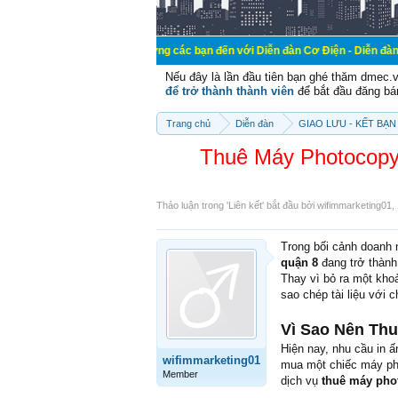
Chào mừng các bạn đến với Diễn đàn Cơ Điện - Diễn đàn Cơ điện là nơi
Nếu đây là lần đầu tiên bạn ghé thăm dmec.
để trở thành thành viên
để bắt đầu đăng bá
Trang chủ
Diễn đàn
GIAO LƯU - KẾT BẠN 
Thuê Máy Photocopy 
Thảo luận trong '
Liên kết
' bắt đầu bởi
wifimmarketing01
,
Trong bối cảnh doanh 
quận 8
đang trở thành
Thay vì bỏ ra một khoả
sao chép tài liệu với c
Vì Sao Nên Th
Hiện nay, nhu cầu in ấ
wifimmarketing01
mua một chiếc máy pho
Member
dịch vụ
thuê máy pho