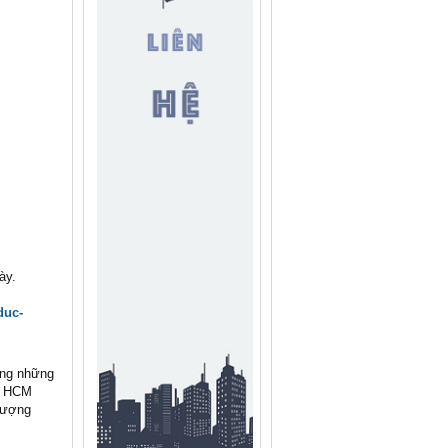
ày.
duc-
ong những
oh HCM
lượng