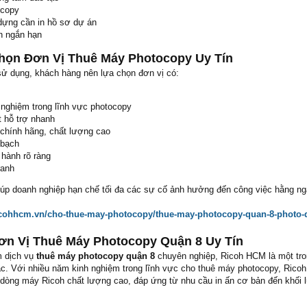
ocopy
dựng cần in hồ sơ dự án
n ngắn hạn
họn Đơn Vị Thuê Máy Photocopy Uy Tín
ử dụng, khách hàng nên lựa chọn đơn vị có:
nghiệm trong lĩnh vực photocopy
t hỗ trợ nhanh
chính hãng, chất lượng cao
 bạch
hành rõ ràng
ranh
giúp doanh nghiệp hạn chế tối đa các sự cố ảnh hưởng đến công việc hằng ng
ricohhcm.vn/cho-thue-may-photocopy/thue-may-photocopy-quan-8-photo-
ơn Vị Thuê Máy Photocopy Quận 8 Uy Tín
m dịch vụ
thuê máy photocopy quận 8
chuyên nghiệp, Ricoh HCM là một tr
c. Với nhiều năm kinh nghiệm trong lĩnh vực cho thuê máy photocopy, Ric
dòng máy Ricoh chất lượng cao, đáp ứng từ nhu cầu in ấn cơ bản đến khối 