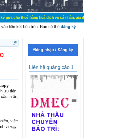
huê hàng hoá dịch vụ cá nhân, gia đình. Mua bán, ký gửi, cho thuê thiết bị hệ
vào liên kết bên trên. Bạn có thể
đăng ký
Đăng nhập / Đăng ký
o
Liên hệ quảng cáo 1
copy
h ưu tiên.
 cầu in ấn,
hiên, việc
nh vì vậy,