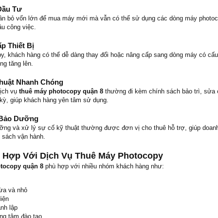
 Đầu Tư
ần bỏ vốn lớn để mua máy mới mà vẫn có thể sử dụng các dòng máy photoc
ầu công việc.
p Thiết Bị
y, khách hàng có thể dễ dàng thay đổi hoặc nâng cấp sang dòng máy có cấu
ng tăng lên.
huật Nhanh Chóng
dịch vụ
thuê máy photocopy quận 8
thường đi kèm chính sách bảo trì, sửa
h kỳ, giúp khách hàng yên tâm sử dụng.
 Bảo Dưỡng
dưỡng và xử lý sự cố kỹ thuật thường được đơn vị cho thuê hỗ trợ, giúp doan
n sách vận hành.
 Hợp Với Dịch Vụ Thuê Máy Photocopy
tocopy quận 8
phù hợp với nhiều nhóm khách hàng như:
ừa và nhỏ
iện
nh lập
ng tâm đào tạo