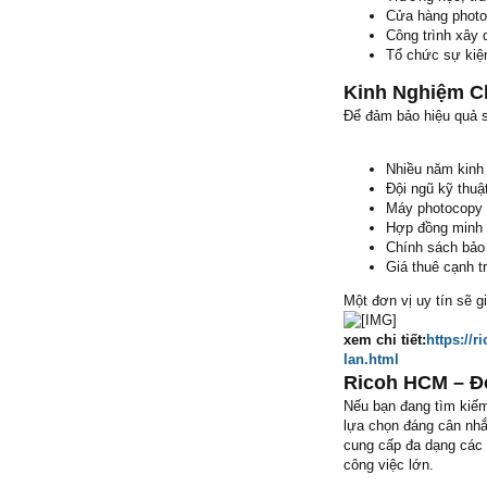
Cửa hàng phot
Công trình xây 
Tổ chức sự kiệ
Kinh Nghiệm C
Để đảm bảo hiệu quả s
Nhiều năm kinh 
Đội ngũ kỹ thuậ
Máy photocopy 
Hợp đồng minh
Chính sách bảo 
Giá thuê cạnh t
Một đơn vị uy tín sẽ 
xem chi tiết:
https://
lan.html
Ricoh HCM – Đ
Nếu bạn đang tìm kiế
lựa chọn đáng cân nhắ
cung cấp đa dạng các 
công việc lớn.