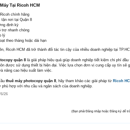
 Máy Tại Ricoh HCM
Ricoh chính hãng
 tận nơi tại Quận 8
ỡng định kỳ
ỗ trợ nhanh chóng
p lý
oạt theo tháng hoặc dài hạn
n, Ricoh HCM đã trở thành đối tác tin cậy của nhiều doanh nghiệp tại TP.H
tocopy quận 8
là giải pháp hiệu quả giúp doanh nghiệp tiết kiệm chi phí đầu
uôn được sử dụng thiết bị hiện đại. Việc lựa chọn đơn vị cung cấp uy tín sẽ 
và nâng cao hiệu suất làm việc.
 cầu
thuê máy photocopy quận 8
, hãy tham khảo các giải pháp từ
Ricoh H
 phù hợp với nhu cầu và ngân sách của doanh nghiệp.
/6/26
(Bạn phải Đăng nhập hoặc Đăng ký để trả l