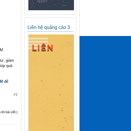
Liên hệ quảng cáo 3
CM.
 tư, giảm
giúp quá
CM
để
#1
ời bài viết.)