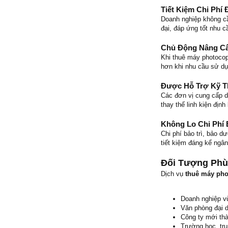
Tiết Kiệm Chi Phí
Doanh nghiệp không c
đại, đáp ứng tốt nhu c
Chủ Động Nâng Cấ
Khi thuê máy photocop
hơn khi nhu cầu sử dụ
Được Hỗ Trợ Kỹ T
Các đơn vị cung cấp 
thay thế linh kiện địn
Không Lo Chi Phí
Chi phí bảo trì, bảo 
tiết kiệm đáng kể ngâ
Đối Tượng Phù
Dịch vụ
thuê máy pho
Doanh nghiệp v
Văn phòng đại d
Công ty mới thà
Trường học, tru