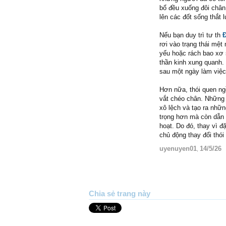
bổ đều xuống đôi chân 
lên các đốt sống thắt 
Nếu bạn duy trì tư th
Đ
rơi vào trạng thái mệt
yếu hoặc rách bao xơ s
thần kinh xung quanh. 
sau một ngày làm việc 
Hơn nữa, thói quen ng
vắt chéo chân. Những 
xô lệch và tạo ra nhữn
trọng hơn mà còn dẫn 
hoạt. Do đó, thay vì đ
chủ động thay đổi thó
uyenuyen01
14/5/26
,
Chia sẻ trang này