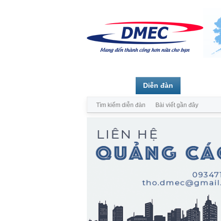
Trang chủ
Diễn đàn
Thành vi
Tìm kiếm diễn đàn
Bài viết gần đây