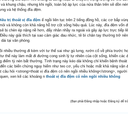
và khung chậu, nhưng khi ngồi, toàn bộ áp lực của nửa thân trên sẽ dồn nén
lưng và hệ thống đĩa đệm.
iều trị thoát vị đĩa đệm
ế ngồi liên tục trên 2 tiếng đồng hồ, các cơ bắp vùn
 mỏi và không còn khả năng hỗ trợ cột sống hiệu quả. Lúc này, đĩa đệm vốn đ
ẽ bị chèn ép nặng nề hơn, đẩy nhân nhầy ra ngoài và gây áp lực trực tiếp lê
Điều này giải thích tại sao cảm giác đau nhức, tê bì chân tay thường trở nên
dài tại văn phòng.
ồi nhiều thường đi kèm với tư thế sai như gù lưng, rướn cổ về phía trước h
tư thế này làm mất đi đường cong sinh lý tự nhiên của cột sống, khiến các đ
g điểm tỳ nén bất thường. Tình trạng này kéo dài không chỉ khiến bệnh thoát 
đến các biến chứng nguy hiểm như teo cơ, yếu chi hoặc mất khả năng vận đ
ặt câu hỏi <strong>thoát vị đĩa đệm có nên ngồi nhiều không</strong>, ngườ
i quen, xen kẽ các khoảng n
thoát vị đĩa đệm có nên ngồi nhiều không
(Bạn phải Đăng nhập hoặc Đăng ký để trả l