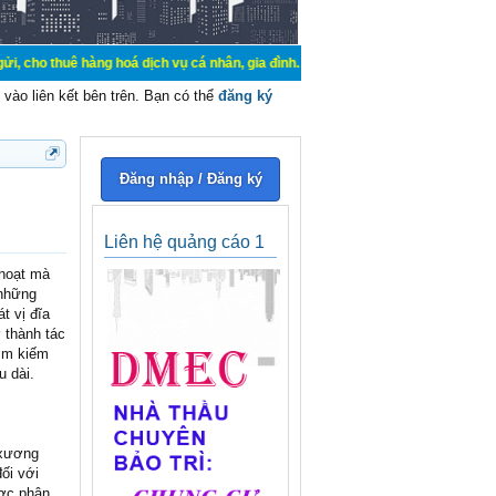
hàng hoá dịch vụ cá nhân, gia đình. Mua bán, ký gửi, cho thuê thiết bị hệ thố
vào liên kết bên trên. Bạn có thể
đăng ký
Đăng nhập / Đăng ký
Liên hệ quảng cáo 1
 hoạt mà
 những
t vị đĩa
ở thành tác
tìm kiếm
u dài.
 xương
đối với
ược phân