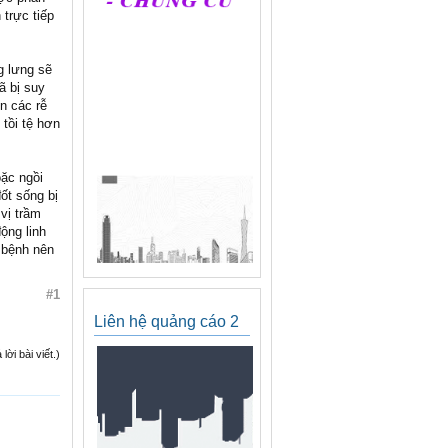
 trực tiếp
g lưng sẽ
ã bị suy
n các rễ
 tồi tệ hơn
oặc ngồi
ốt sống bị
vị trầm
ộng linh
i bệnh nên
#1
Liên hệ quảng cáo 2
ời bài viết.)