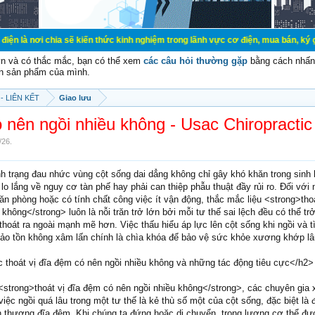
ia sẽ kiến thức kinh nghiệm trong lãnh vực cơ điện, mua bán, ký gửi, cho thuê 
vn và có thắc mắc, bạn có thể xem
các câu hỏi thường gặp
bằng cách nhấn 
n sản phẩm của mình.
- LIÊN KẾT
Giao lưu
 nên ngồi nhiều không - Usac Chiropractic
/26
.
h trạng đau nhức vùng cột sống dai dẳng không chỉ gây khó khăn trong sinh
lo lắng về nguy cơ tàn phế hay phải can thiệp phẫu thuật đầy rủi ro. Đối với
n phòng hoặc có tính chất công việc ít vận động, thắc mắc liệu <strong>thoá
không</strong> luôn là nỗi trăn trở lớn bởi mỗi tư thế sai lệch đều có thể tr
hoát ra ngoài mạnh mẽ hơn. Việc thấu hiểu áp lực lên cột sống khi ngồi và 
 bảo tồn không xâm lấn chính là chìa khóa để bảo vệ sức khỏe xương khớp lâ
 thoát vị đĩa đệm có nên ngồi nhiều không và những tác động tiêu cực</h2>
i <strong>thoát vị đĩa đệm có nên ngồi nhiều không</strong>, các chuyên gia
iệc ngồi quá lâu trong một tư thế là kẻ thù số một của cột sống, đặc biệt là 
 thương đĩa đệm. Khi chúng ta đứng hoặc di chuyển, trọng lượng cơ thể đ