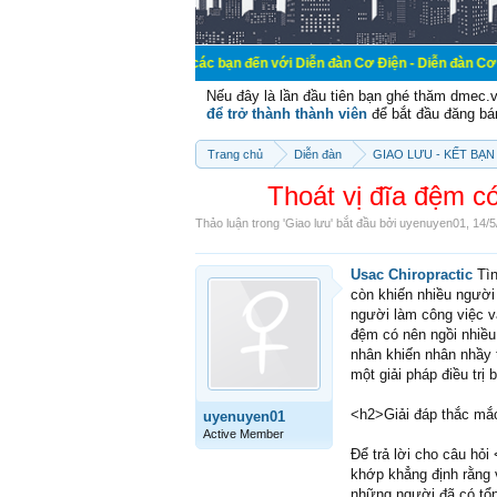
Chào mừng các bạn đến với Diễn đàn Cơ Điện - Diễn đàn Cơ điện là nơi ch
Nếu đây là lần đầu tiên bạn ghé thăm dmec.
để trở thành thành viên
để bắt đầu đăng bá
Trang chủ
Diễn đàn
GIAO LƯU - KẾT BẠN 
Thoát vị đĩa đệm có
Thảo luận trong '
Giao lưu
' bắt đầu bởi
uyenuyen01
,
14/5
Usac Chiropractic
Tìn
còn khiến nhiều người 
người làm công việc vă
đệm có nên ngồi nhiều 
nhân khiến nhân nhầy t
một giải pháp điều trị
<h2>Giải đáp thắc mắc
uyenuyen01
Active Member
Để trả lời cho câu hỏ
khớp khẳng định rằng v
những người đã có tổn