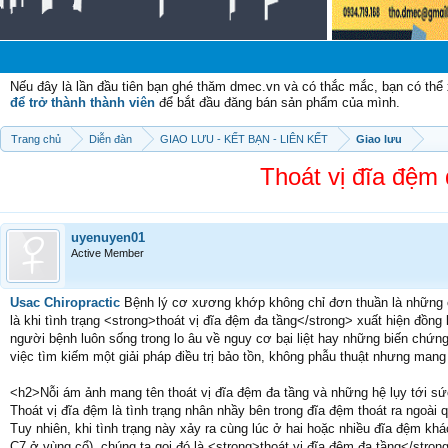
Chào
Nếu đây là lần đầu tiên bạn ghé thăm dmec.vn và có thắc mắc, bạn có th
để trở thành thành viên
để bắt đầu đăng bán sản phẩm của mình.
Trang chủ
Diễn đàn
GIAO LƯU - KẾT BẠN - LIÊN KẾT
Giao lưu
Thoát vị đĩa đệm 
uyenuyen01
Active Member
Usac Chiropractic
Bệnh lý cơ xương khớp không chỉ đơn thuần là những c
là khi tình trạng <strong>thoát vị đĩa đệm đa tầng</strong> xuất hiện đồng l
người bệnh luôn sống trong lo âu về nguy cơ bại liệt hay những biến chứn
việc tìm kiếm một giải pháp điều trị bảo tồn, không phẫu thuật nhưng mang
<h2>Nỗi ám ảnh mang tên thoát vị đĩa đệm đa tầng và những hệ lụy tới s
Thoát vị đĩa đệm là tình trạng nhân nhầy bên trong đĩa đệm thoát ra ngoài 
Tuy nhiên, khi tình trạng này xảy ra cùng lúc ở hai hoặc nhiều đĩa đệm k
C7 ở vùng cổ), chúng ta gọi đó là <strong>thoát vị đĩa đệm đa tầng</stron