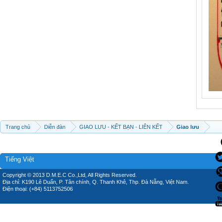
Trang chủ
Diễn đàn
GIAO LƯU - KẾT BẠN - LIÊN KẾT
Giao lưu
Tiếng Việt
Copyright © 2013 D.M.E.C Co.,Ltd, All Rights Reserved.
Địa chỉ: K190 Lê Duẩn, P. Tân chính, Q. Thanh Khê, Thp. Đà Nẵng, Việt Nam.
Điện thoại: (+84) 5113752506