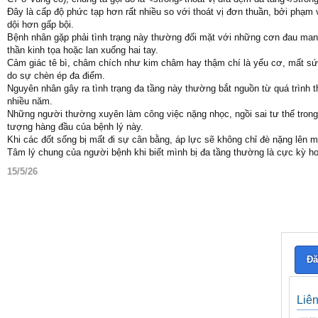
Đây là cấp độ phức tạp hơn rất nhiều so với thoát vị đơn thuần, bởi phạm
dội hơn gấp bội.
Bệnh nhân gặp phải tình trạng này thường đối mặt với những cơn đau mang
thần kinh tọa hoặc lan xuống hai tay.
Cảm giác tê bì, châm chích như kim châm hay thậm chí là yếu cơ, mất sức
do sự chèn ép đa điểm.
Nguyên nhân gây ra tình trạng đa tầng này thường bắt nguồn từ quá trình th
nhiều năm.
Những người thường xuyên làm công việc nặng nhọc, ngồi sai tư thế trong 
tượng hàng đầu của bệnh lý này.
Khi các đốt sống bị mất đi sự cân bằng, áp lực sẽ không chỉ đè nặng lên m
Tâm lý chung của người bệnh khi biết mình bị đa tầng thường là cực kỳ 
15/5/26
Đă
Liê