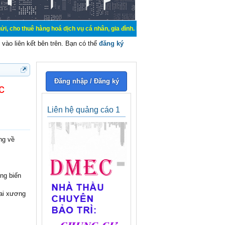
àng hoá dịch vụ cá nhân, gia đình. Mua bán, ký gửi, cho thuê thiết bị hệ thốn
vào liên kết bên trên. Bạn có thể
đăng ký
Đăng nhập / Đăng ký
c
Liên hệ quảng cáo 1
ng về
ng biến
gai xương