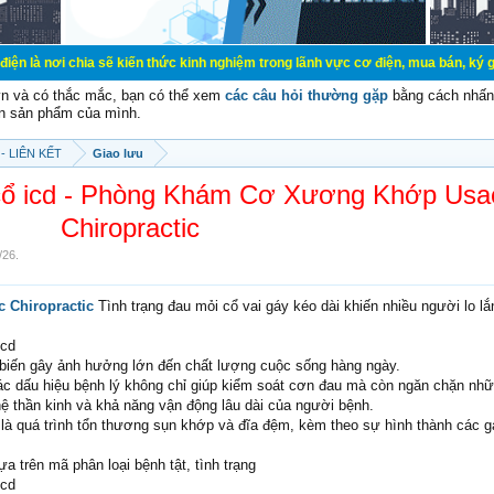
a sẽ kiến thức kinh nghiệm trong lãnh vực cơ điện, mua bán, ký gửi, cho thuê h
vn và có thắc mắc, bạn có thể xem
các câu hỏi thường gặp
bằng cách nhấn 
n sản phẩm của mình.
- LIÊN KẾT
Giao lưu
 cổ icd - Phòng Khám Cơ Xương Khớp Usa
Chiropractic
/26
.
 Chiropractic
Tình trạng đau mỏi cổ vai gáy kéo dài khiến nhiều người lo lắ
icd
hổ biến gây ảnh hưởng lớn đến chất lượng cuộc sống hàng ngày.
c dấu hiệu bệnh lý không chỉ giúp kiểm soát cơn đau mà còn ngăn chặn nhữ
ệ thần kinh và khả năng vận động lâu dài của người bệnh.
 là quá trình tổn thương sụn khớp và đĩa đệm, kèm theo sự hình thành các 
 trên mã phân loại bệnh tật, tình trạng
icd