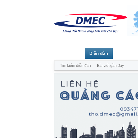
Trang chủ
Diễn đàn
Thành vi
Tìm kiếm diễn đàn
Bài viết gần đây