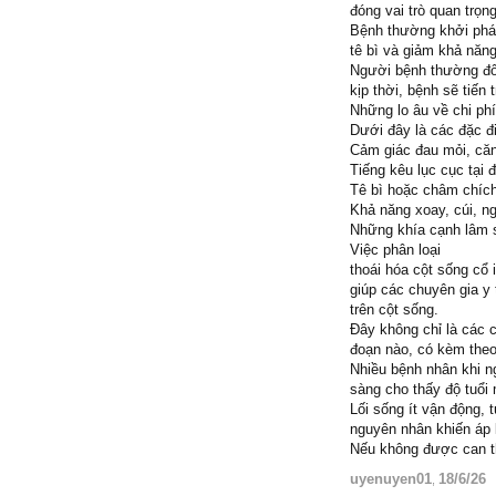
đóng vai trò quan trọn
Bệnh thường khởi phát
tê bì và giảm khả năng
Người bệnh thường đối
kịp thời, bệnh sẽ tiến
Những lo âu về chi ph
Dưới đây là các đặc đi
Cảm giác đau mỏi, că
Tiếng kêu lục cục tại 
Tê bì hoặc châm chích
Khả năng xoay, cúi, n
Những khía cạnh lâm s
Việc phân loại
thoái hóa cột sống cổ 
giúp các chuyên gia y
trên cột sống.
Đây không chỉ là các 
đoạn nào, có kèm theo
Nhiều bệnh nhân khi n
sàng cho thấy độ tuổi
Lối sống ít vận động, 
nguyên nhân khiến áp 
Nếu không được can t
uyenuyen01
18/6/26
,