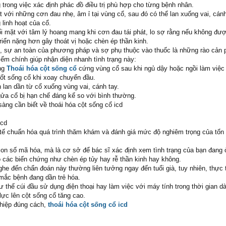
g trong việc xác định phác đồ điều trị phù hợp cho từng bệnh nhân.
 với những cơn đau nhẹ, âm ỉ tại vùng cổ, sau đó có thể lan xuống vai, cánh
 linh hoạt của cổ.
 mặt với tâm lý hoang mang khi cơn đau tái phát, lo sợ rằng nếu không được
 triển nặng hơn gây thoát vị hoặc chèn ép thần kinh.
í, sự an toàn của phương pháp và sợ phụ thuộc vào thuốc là những rào cản 
ểm chính giúp nhận diện nhanh tình trạng này:
ng
Thoái hóa cột sống cổ
cứng vùng cổ sau khi ngủ dậy hoặc ngồi làm việc 
đốt sống cổ khi xoay chuyển đầu.
 lan dần từ cổ xuống vùng vai, cánh tay.
gửa cổ bị hạn chế đáng kể so với bình thường.
àng cần biết về thoái hóa cột sống cổ icd
icd
 tế chuẩn hóa quá trình thăm khám và đánh giá mức độ nghiêm trọng của tổn
con số mã hóa, mà là cơ sở để bác sĩ xác định xem tình trạng của bạn đang ở
 các biến chứng như chèn ép tủy hay rễ thần kinh hay không.
ghe đến chẩn đoán này thường liên tưởng ngay đến tuổi già, tuy nhiên, thực 
 mắc bệnh đang dần trẻ hóa.
tư thế cúi đầu sử dụng điện thoại hay làm việc với máy tính trong thời gian dà
lực lên cột sống cổ tăng cao.
hiệp đúng cách,
thoái hóa cột sống cổ icd