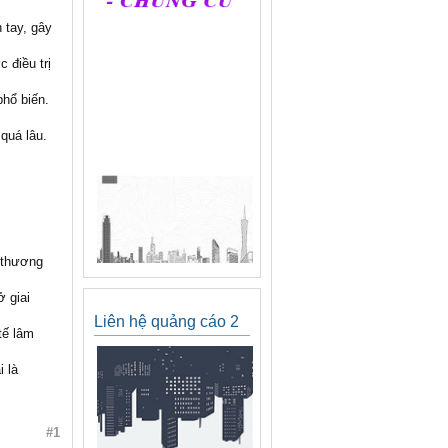
 tay, gây
 điều trị
phổ biến.
quá lâu.
 thương
 giai
Liên hệ quảng cáo 2
tế lâm
i là
#1