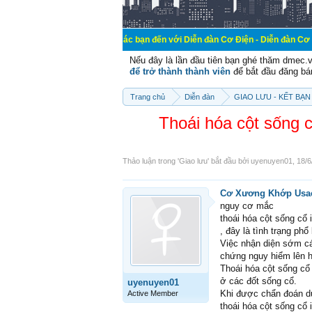
Chào mừng các bạn đến với Diễn đàn Cơ Điện - Diễn đàn Cơ điện là nơi chi
Nếu đây là lần đầu tiên bạn ghé thăm dmec.
để trở thành thành viên
để bắt đầu đăng bá
Trang chủ
Diễn đàn
GIAO LƯU - KẾT BẠN 
Thoái hóa cột sống
Thảo luận trong '
Giao lưu
' bắt đầu bởi
uyenuyen01
,
18/6
Cơ Xương Khớp Usac
nguy cơ mắc
thoái hóa cột sống cổ 
, đây là tình trạng p
Việc nhận diện sớm cá
chứng nguy hiểm lên h
Thoái hóa cột sống cổ
ở các đốt sống cổ.
uyenuyen01
Khi được chẩn đoán dựa
Active Member
thoái hóa cột sống cổ 