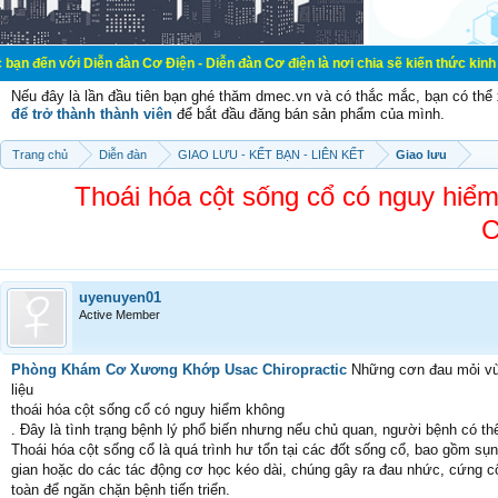
Diễn đàn Cơ Điện - Diễn đàn Cơ điện là nơi chia sẽ kiến thức kinh nghiệm trong
Nếu đây là lần đầu tiên bạn ghé thăm dmec.vn và có thắc mắc, bạn có th
để trở thành thành viên
để bắt đầu đăng bán sản phẩm của mình.
Trang chủ
Diễn đàn
GIAO LƯU - KẾT BẠN - LIÊN KẾT
Giao lưu
Thoái hóa cột sống cổ có nguy h
C
uyenuyen01
Active Member
Phòng Khám Cơ Xương Khớp Usac Chiropractic
Những cơn đau mỏi vùng
liệu
thoái hóa cột sống cổ có nguy hiểm không
. Đây là tình trạng bệnh lý phổ biến nhưng nếu chủ quan, người bệnh có t
Thoái hóa cột sống cổ là quá trình hư tổn tại các đốt sống cổ, bao gồm s
gian hoặc do các tác động cơ học kéo dài, chúng gây ra đau nhức, cứng cổ
toàn để ngăn chặn bệnh tiến triển.