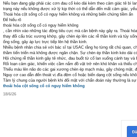
Nếu bạn đang gặp phải các cơn đau cổ kéo dài kèm theo cảm giác tê bì lan
trạng này nếu không được xử lý kịp thời có thể dẫn đến mất cảm giác, yế
Thoái hóa cột sống cổ có nguy hiểm không và những biến chứng tiềm ẩn
Để hiểu rõ
thoái hóa cột sống cổ có nguy hiểm không
, cần nhìn vào những tác động tiêu cực mà căn bệnh này gây ra. Thoái hó
thay đổi cấu trúc xương khớp, gây chèn ép lên các rễ thần kinh và tủy số
ống sống, gây áp lực trực tiếp lên hệ thần kinh.
Nhiều bệnh nhân chia sẻ với bác sĩ tại USAC rằng họ từng rất chủ quan, ch
thầm tiến triển mà không được ngăn chặn. Sự chèn ép thần kinh kéo dài có
Hội chứng rễ thần kinh gây tê nhức, đau buốt từ cổ lan xuống cánh tay và 
Rối loạn cảm giác, khiến việc cầm nắm đồ vật trở nên khó khăn và thiếu c
Thiếu máu lên não do các gai xương chèn ép mạch máu, gây chóng mặt, 
Nguy cơ cao dẫn đến thoát vị đĩa đệm cổ hoặc biến dạng cột sống nếu kh
Tâm lý chung của người bệnh khi đối mặt với chẩn đoán này thường là sự 
thoái hóa cột sống cổ có nguy hiểm không
18/6/26
Đă