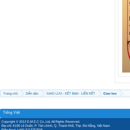
Trang chủ
Diễn đàn
GIAO LƯU - KẾT BẠN - LIÊN KẾT
Giao lưu
Tiếng Việt
Copyright © 2013 D.M.E.C Co.,Ltd, All Rights Reserved.
Địa chỉ: K190 Lê Duẩn, P. Tân chính, Q. Thanh Khê, Thp. Đà Nẵng, Việt Nam.
Điện thoại: (+84) 5113752506