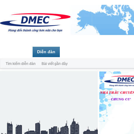
Trang chủ
Diễn đàn
Thành viên
Tìm kiếm diễn đàn
Bài viết gần đây