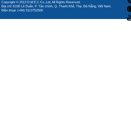
Copyright © 2013 D.M.E.C Co.,Ltd, All Rights Reserved.
Địa chỉ: K190 Lê Duẩn, P. Tân chính, Q. Thanh Khê, Thp. Đà Nẵng, Việt Nam.
Điện thoại: (+84) 5113752506