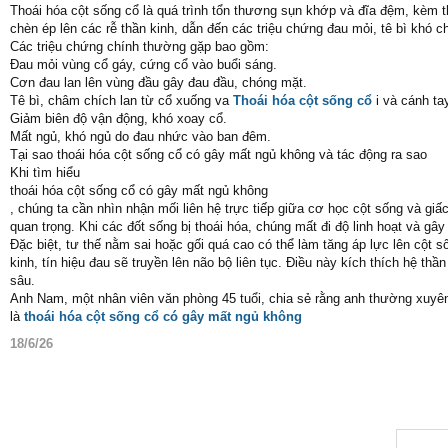
Thoái hóa cột sống cổ là quá trình tổn thương sụn khớp và đĩa đệm, kèm t
chèn ép lên các rễ thần kinh, dẫn đến các triệu chứng đau mỏi, tê bì khó ch
Các triệu chứng chính thường gặp bao gồm:
Đau mỏi vùng cổ gáy, cứng cổ vào buổi sáng.
Cơn đau lan lên vùng đầu gây đau đầu, chóng mặt.
Tê bì, châm chích lan từ cổ xuống va
Thoái hóa cột sống cổ
i và cánh ta
Giảm biên độ vận động, khó xoay cổ.
Mất ngủ, khó ngủ do đau nhức vào ban đêm.
Tại sao thoái hóa cột sống cổ có gây mất ngủ không và tác động ra sao
Khi tìm hiểu
thoái hóa cột sống cổ có gây mất ngủ không
, chúng ta cần nhìn nhận mối liên hệ trực tiếp giữa cơ học cột sống và giấ
quan trọng. Khi các đốt sống bị thoái hóa, chúng mất đi độ linh hoạt và g
Đặc biệt, tư thế nằm sai hoặc gối quá cao có thể làm tăng áp lực lên cột 
kinh, tín hiệu đau sẽ truyền lên não bộ liên tục. Điều này kích thích hệ thầ
sâu.
Anh Nam, một nhân viên văn phòng 45 tuổi, chia sẻ rằng anh thường xuyên 
là
thoái hóa cột sống cổ có gây mất ngủ không
18/6/26