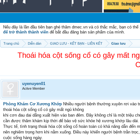
Chào
Nếu đây là lần đầu tiên bạn ghé thăm dmec.vn và có thắc mắc, bạn có th
để trở thành thành viên
để bắt đầu đăng bán sản phẩm của mình.
Trang chủ
Diễn đàn
GIAO LƯU - KẾT BẠN - LIÊN KẾT
Giao lưu
Thoái hóa cột sống cổ có gây mất
C
uyenuyen01
Active Member
Phòng Khám Cơ Xương Khớp
Nhiều người bệnh thường xuyên rơi vào tr
thoái hóa cột sống cổ có gây mất ngủ không
khi cơn đau dai dẳng xuất hiện vào ban đêm. Đây không chỉ là một triệu c
cần được thăm khám kịp thời để bảo vệ sức khỏe hệ xương khớp lâu dài.
Thực tế, tình trạng thoái hóa cột sống cổ hoàn toàn có khả năng dẫn đến 
nên nghiêm trọng hơn khi nằm xuống. Điều này khiến người bệnh trằn trọc,
cuộc sống hàng ngày.