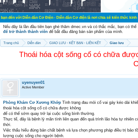
iễn đàn Cơ Điện - Diễn đàn Cơ điện là nơi chia sẽ kiến thức kinh nghiệm trong
Nếu đây là lần đầu tiên bạn ghé thăm dmec.vn và có thắc mắc, bạn có th
để trở thành thành viên
để bắt đầu đăng bán sản phẩm của mình.
Trang chủ
Diễn đàn
GIAO LƯU - KẾT BẠN - LIÊN KẾT
Giao lưu
Thoái hóa cột sống cổ có chữa đư
C
uyenuyen01
Active Member
Phòng Khám Cơ Xương Khớp
Tình trạng đau mỏi cổ vai gáy kéo dài khi
thoái hóa cột sống cổ có chữa được không
để có thể sớm quay trở lại cuộc sống bình thường.
Thực tế, đây là bệnh lý mãn tính liên quan đến quá trình lão hóa tự nhiên c
thời.
Việc thấu hiểu đúng bản chất bệnh và lựa chọn phương pháp điều trị bảo t
lượng cuộc sống cho người bệnh.