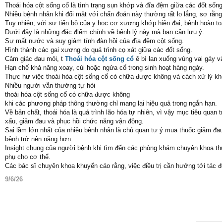
Thoái hóa cột sống cổ là tình trạng sụn khớp và đĩa đệm giữa các đốt số
Nhiều bệnh nhân khi đối mặt với chẩn đoán này thường rất lo lắng, sợ rằn
Tuy nhiên, với sự tiến bộ của y học cơ xương khớp hiện đại, bệnh hoàn t
Dưới đây là những đặc điểm chính về bệnh lý này mà bạn cần lưu ý:
Sự mất nước và suy giảm tính đàn hồi của đĩa đệm cột sống.
Hình thành các gai xương do quá trình cọ xát giữa các đốt sống.
Cảm giác đau mỏi, t
Thoái hóa cột sống cổ
ê bì lan xuống vùng vai gáy v
Hạn chế khả năng xoay, cúi hoặc ngửa cổ trong sinh hoạt hàng ngày.
Thực hư việc thoái hóa cột sống cổ có chữa được không và cách xử lý k
Nhiều người vẫn thường tự hỏi
thoái hóa cột sống cổ có chữa được không
khi các phương pháp thông thường chỉ mang lại hiệu quả trong ngắn hạn.
Về bản chất, thoái hóa là quá trình lão hóa tự nhiên, vì vậy mục tiêu quan t
xấu, giảm đau và phục hồi chức năng vận động.
Sai lầm lớn nhất của nhiều bệnh nhân là chủ quan tự ý mua thuốc giảm đau
bệnh trở nên nặng hơn.
Insight chung của người bệnh khi tìm đến các phòng khám chuyên khoa th
phụ cho cơ thể.
Các bác sĩ chuyên khoa khuyến cáo rằng, việc điều trị cần hướng tới tác 
9/6/26