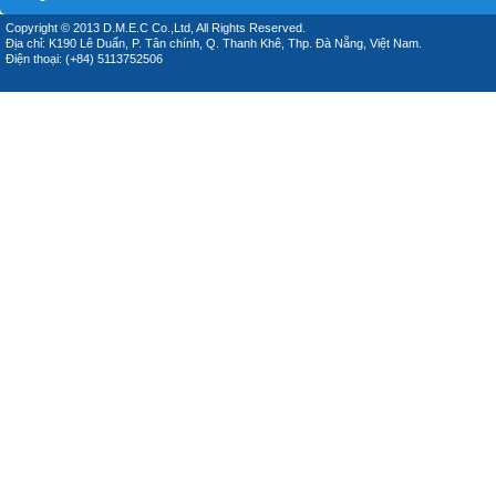
Copyright © 2013 D.M.E.C Co.,Ltd, All Rights Reserved.
Địa chỉ: K190 Lê Duẩn, P. Tân chính, Q. Thanh Khê, Thp. Đà Nẵng, Việt Nam.
Điện thoại: (+84) 5113752506