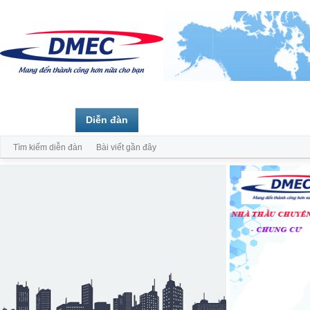
Trang chủ
Diễn đàn
Thành viên
Tìm kiếm diễn đàn
Bài viết gần đây