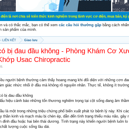
ia sẽ kiến thức kinh nghiệm trong lãnh vực cơ điện, mua bán, ký gửi, cho thuê 
vn và có thắc mắc, bạn có thể xem
các câu hỏi thường gặp
bằng cách nhấn 
n sản phẩm của mình.
- LIÊN KẾT
Giao lưu
 có bị đau đầu không - Phòng Khám Cơ X
Khớp Usac Chiropractic
26
.
ều người bệnh thường cảm thấy hoang mang khi đối diện với những cơn đau
m giác nhức nhối ở đầu mà không rõ nguyên nhân. Thực tế, không ít trườn
có bị đau đầu không
 dấu hiệu cảnh báo những tổn thương nghiêm trọng tại cột sống đang âm thầm
 đầu là một trong những triệu chứng phổ biến xuất phát từ bệnh lý này. Khi cá
ây thần kinh và mạch máu bị chèn ép, dẫn đến tình trạng thiếu máu não, gây 
n đỉnh đầu hoặc hai bên thái dương. Tình trạng này khiến người bệnh luôn lo
chất lượng cuộc sống lâu dài.