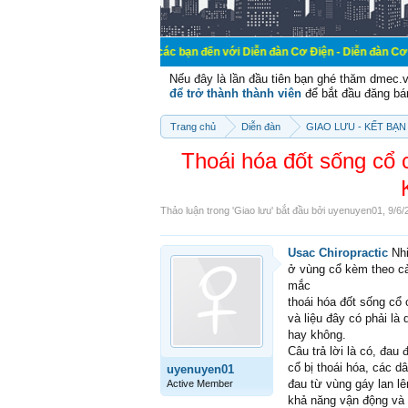
Chào mừng các bạn đến với Diễn đàn Cơ Điện - Diễn đàn Cơ điện là nơi ch
Nếu đây là lần đầu tiên bạn ghé thăm dmec.
để trở thành thành viên
để bắt đầu đăng bá
Trang chủ
Diễn đàn
GIAO LƯU - KẾT BẠN 
Thoái hóa đốt sống cổ
Thảo luận trong '
Giao lưu
' bắt đầu bởi
uyenuyen01
,
9/6/
Usac Chiropractic
Nhi
ở vùng cổ kèm theo cả
mắc
thoái hóa đốt sống cổ 
và liệu đây có phải là
hay không.
Câu trả lời là có, đau
cổ bị thoái hóa, các d
uyenuyen01
đau từ vùng gáy lan lê
Active Member
khả năng vận động và 