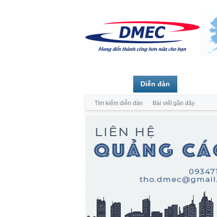
Trang chủ
Diễn đàn
Thành vi
Tìm kiếm diễn đàn
Bài viết gần đây