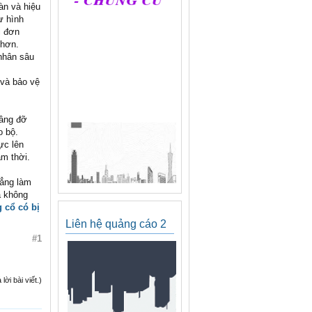
àn và hiệu
ự hình
i đơn
 hơn.
nhân sâu
 và bảo vệ
nâng đỡ
o bộ.
ực lên
ạm thời.
hẳng làm
à không
 cổ có bị
Liên hệ quảng cáo 2
#1
ời bài viết.)