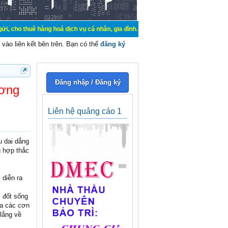
hàng hoá dịch vụ cá nhân, gia đình. Mua bán, ký gửi, cho thuê thiết bị hệ thố
vào liên kết bên trên. Bạn có thể
đăng ký
Đăng nhập / Đăng ký
ương
Liên hệ quảng cáo 1
 dai dẳng
g hợp thắc
 diễn ra
c đốt sống
ra các cơn
 lắng về