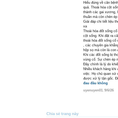
Hiểu đúng về căn bệnh
quả. Thoái hóa cột số
thành các gai xương, 
thuần mà còn chèn ép 
Giải đáp chi tiết liệu
xa
Thoái hóa đốt sống cổ
cột sống. Khi đặt ra câ
thoái hóa đốt sống cổ 
, các chuyên gia khẳng
hộp sọ mà còn là con 
Khi các đốt sống bị th
vùng cổ. Sự chèn ép nà
Đây chính là lý do kh
Nhiều khách hàng khi 
việc. Họ chủ quan sử d
được xử lý tận gốc. Đ
đau đầu không
uyenuyen01
9/6/26
,
Chia sẻ trang này