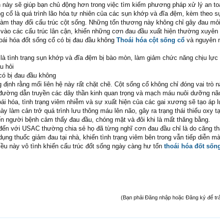
 này sẽ giúp bạn chủ động hơn trong việc tìm kiếm phương pháp xử lý an to
ng cổ là quá trình lão hóa tự nhiên của các sụn khớp và đĩa đệm, kèm theo s
làm thay đổi cấu trúc cột sống. Những tổn thương này không chỉ gây đau mỏ
vào các cấu trúc lân cận, khiến những cơn đau đầu xuất hiện thường xuyên
 thoái hóa đốt sống cổ có bị đau đầu không
Thoái hóa cột sống cổ
và nguyên 
 là tình trạng sụn khớp và đĩa đệm bị bào mòn, làm giảm chức năng chịu lực
u hỏi
có bị đau đầu không
 định rằng mối liên hệ này rất chặt chẽ. Cột sống cổ không chỉ đóng vai trò 
đường dẫn truyền các dây thần kinh quan trọng và mạch máu nuôi dưỡng nã
oái hóa, tình trạng viêm nhiễm và sự xuất hiện của các gai xương sẽ tạo áp l
y làm cản trở quá trình lưu thông máu lên não, gây ra trạng thái thiếu oxy t
iến người bệnh cảm thấy đau đầu, chóng mặt và đôi khi là mất thăng bằng.
đến với USAC thường chia sẻ họ đã từng nghĩ cơn đau đầu chỉ là do căng t
ụng thuốc giảm đau tại nhà, khiến tình trạng viêm bên trong vẫn tiếp diễn m
iều này vô tình khiến cấu trúc đốt sống ngày càng hư tổn
thoái hóa đốt sống
(Bạn phải Đăng nhập hoặc Đăng ký để trả l