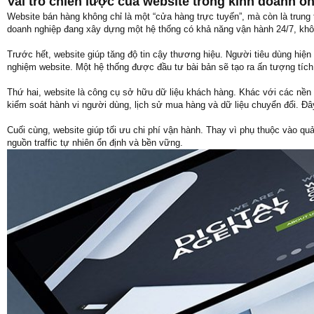
Vai trò chiến lược của website trong kinh doanh on
Website bán hàng không chỉ là một “cửa hàng trực tuyến”, mà còn là trung 
doanh nghiệp đang xây dựng một hệ thống có khả năng vận hành 24/7, khôn
Trước hết, website giúp tăng độ tin cậy thương hiệu. Người tiêu dùng hiệ
nghiệm website. Một hệ thống được đầu tư bài bản sẽ tạo ra ấn tượng tích 
Thứ hai, website là công cụ sở hữu dữ liệu khách hàng. Khác với các nền t
kiểm soát hành vi người dùng, lịch sử mua hàng và dữ liệu chuyển đổi. Đây
Cuối cùng, website giúp tối ưu chi phí vận hành. Thay vì phụ thuộc vào qu
nguồn traffic tự nhiên ổn định và bền vững.