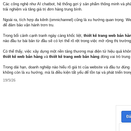
Các công nghệ như AI chatbot, hệ thống gợi ý sản phẩm thông minh và phâ
trải nghiệm và tăng giá trị đơn hàng trung bình.
Ngoài ra, tích hợp đa kênh (omnichannel) cũng là xu hướng quan trọng. We
để đảm bảo vận hành trơn tru.
Trong bối cảnh cạnh tranh ngày càng khốc liệt,
thiết kế trang web bán hà
nào đầu tư bài bản từ đầu sẽ có lợi thế rõ rệt trong việc mở rộng thị trường
Có thể thấy, việc xây dựng một nền tảng thương mại điện tử hiệu quả không
thiết kế web bán hàng
và
thiết kế trang web bán hàng
đóng vai trò trung
Trong dài hạn, doanh nghiệp nào hiểu rõ giá trị của website và đầu tư đú
không còn là xu hướng, mà là điều kiện tất yếu để tồn tại và phát triển tro
19/5/26
Đă