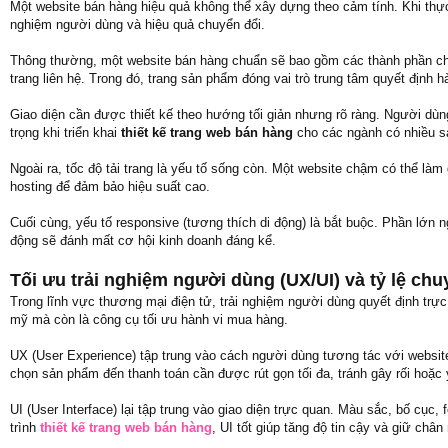
Một website bán hàng hiệu quả không thể xây dựng theo cảm tính. Khi thự
nghiệm người dùng và hiệu quả chuyển đổi.
Thông thường, một website bán hàng chuẩn sẽ bao gồm các thành phần chín
trang liên hệ. Trong đó, trang sản phẩm đóng vai trò trung tâm quyết định 
Giao diện cần được thiết kế theo hướng tối giản nhưng rõ ràng. Người dùng
trọng khi triển khai
thiết kế trang web bán hàng
cho các ngành có nhiều s
Ngoài ra, tốc độ tải trang là yếu tố sống còn. Một website chậm có thể là
hosting để đảm bảo hiệu suất cao.
Cuối cùng, yếu tố responsive (tương thích di động) là bắt buộc. Phần lớn n
động sẽ đánh mất cơ hội kinh doanh đáng kể.
Tối ưu trải nghiệm người dùng (UX/UI) và tỷ lệ chu
Trong lĩnh vực thương mại điện tử, trải nghiệm người dùng quyết định trực
mỹ mà còn là công cụ tối ưu hành vi mua hàng.
UX (User Experience) tập trung vào cách người dùng tương tác với website.
chọn sản phẩm đến thanh toán cần được rút gọn tối đa, tránh gây rối hoặc
UI (User Interface) lại tập trung vào giao diện trực quan. Màu sắc, bố cục
trình
thiết kế trang web bán hàng
, UI tốt giúp tăng độ tin cậy và giữ châ