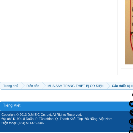
Trang chủ
Diễn đàn
MUA SẮM TRANG THIẾT BỊ CƠ ĐIỆN
Các thiết bị 
Tiếng Việt
Copyright © 2013 D.M.E.C Co.,Ltd, All Rights Reserved.
Địa chỉ: K190 Lê Duẩn, P. Tân chính, Q. Thanh Khê, Thp. Đà Nẵng, Việt Nam.
Điện thoại: (+84) 5113752506