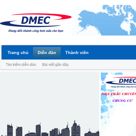
Trang chủ
Diễn đàn
Thành viên
Tìm kiếm diễn đàn
Bài viết gần đây