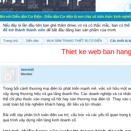
 Cơ Điện - Diễn đàn Cơ điện là nơi chia sẽ kiến thức kinh nghiệm trong lãnh vự
Nếu đây là lần đầu tiên bạn ghé thăm dmec.vn và có thắc mắc, bạn có th
để trở thành thành viên
để bắt đầu đăng bán sản phẩm của mình.
Trang chủ
Diễn đàn
MUA SẮM TRANG THIẾT BỊ CƠ ĐIỆN
Các thiết bị 
Thiet ke web ban hang
seoviet
Member
Trong bối cảnh thương mại điện tử phát triển mạnh mẽ, việc sở hữu một we
xây dựng thương hiệu và gia tăng doanh thu. Các doanh nghiệp và cá nhân
thể chỉ phụ thuộc vào mạng xã hội hay sàn thương mại điện tử. Thay vào 
soát toàn bộ trải nghiệm khách hàng, dữ liệu và lợi nhuận.
Bài viết này phân tích toàn diện vai trò, cấu trúc và các yếu tố quan trọng k
quá trình xây dựng nền tảng kinh doanh số.