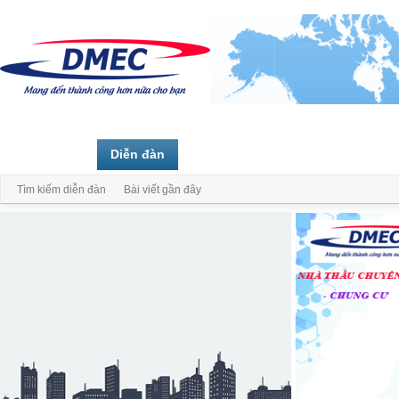
Trang chủ
Diễn đàn
Thành viên
Tìm kiếm diễn đàn
Bài viết gần đây