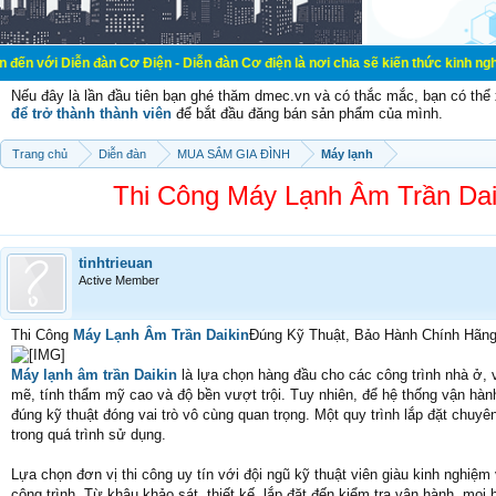
 đàn Cơ Điện - Diễn đàn Cơ điện là nơi chia sẽ kiến thức kinh nghiệm trong lã
Nếu đây là lần đầu tiên bạn ghé thăm dmec.vn và có thắc mắc, bạn có th
để trở thành thành viên
để bắt đầu đăng bán sản phẩm của mình.
Trang chủ
Diễn đàn
MUA SẮM GIA ĐÌNH
Máy lạnh
Thi Công Máy Lạnh Âm Trần Da
tinhtrieuan
Active Member
Thi Công
Máy Lạnh Âm Trần Daikin
Đúng Kỹ Thuật, Bảo Hành Chính Hãn
Máy lạnh âm trần Daikin
là lựa chọn hàng đầu cho các công trình nhà ở
mẽ, tính thẩm mỹ cao và độ bền vượt trội. Tuy nhiên, để hệ thống vận hành 
đúng kỹ thuật đóng vai trò vô cùng quan trọng. Một quy trình lắp đặt chuyê
trong quá trình sử dụng.
Lựa chọn đơn vị thi công uy tín với đội ngũ kỹ thuật viên giàu kinh nghi
công trình. Từ khâu khảo sát, thiết kế, lắp đặt đến kiểm tra vận hành, m