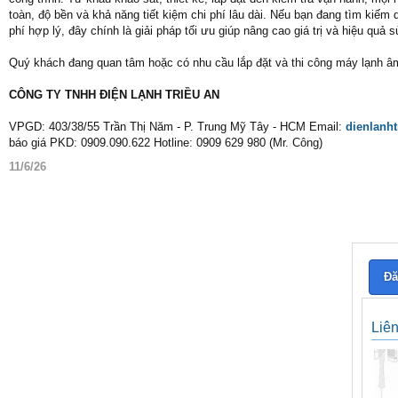
toàn, độ bền và khả năng tiết kiệm chi phí lâu dài. Nếu bạn đang tìm kiếm 
phí hợp lý, đây chính là giải pháp tối ưu giúp nâng cao giá trị và hiệu quả
Quý khách đang quan tâm hoặc có nhu cầu lắp đặt và thi công máy lạnh âm tr
CÔNG TY TNHH ĐIỆN LẠNH TRIỀU AN
VPGD: 403/38/55 Trần Thị Năm - P. Trung Mỹ Tây - HCM Email:
dienlanh
báo giá PKD: 0909.090.622 Hotline: 0909 629 980 (Mr. Công)
11/6/26
Đă
Liê