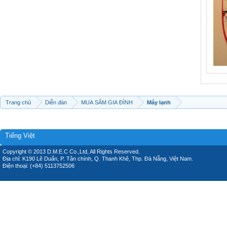
Trang chủ
Diễn đàn
MUA SẮM GIA ĐÌNH
Máy lạnh
Tiếng Việt
Copyright © 2013 D.M.E.C Co.,Ltd, All Rights Reserved.
Địa chỉ: K190 Lê Duẩn, P. Tân chính, Q. Thanh Khê, Thp. Đà Nẵng, Việt Nam.
Điện thoại: (+84) 5113752506