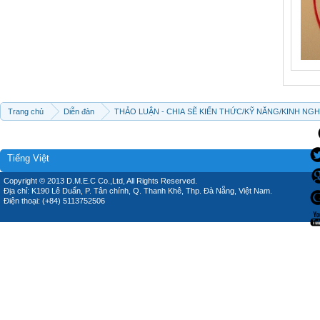
Trang chủ
Diễn đàn
THẢO LUẬN - CHIA SẼ KIẾN THỨC/KỸ NĂNG/KINH NG
Tiếng Việt
Copyright © 2013 D.M.E.C Co.,Ltd, All Rights Reserved.
Địa chỉ: K190 Lê Duẩn, P. Tân chính, Q. Thanh Khê, Thp. Đà Nẵng, Việt Nam.
Điện thoại: (+84) 5113752506