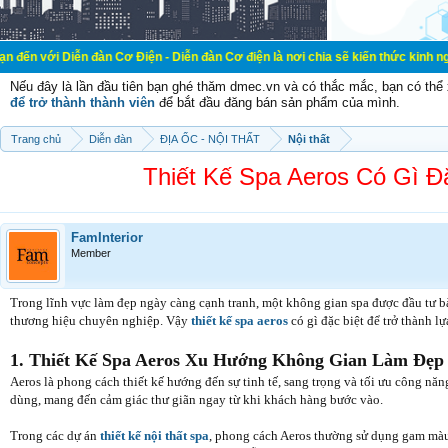
 Diễn đàn Cơ Điện - Diễn đàn Cơ điện là nơi chia sẽ kiến thức kinh nghiệm tron
Nếu đây là lần đầu tiên bạn ghé thăm dmec.vn và có thắc mắc, bạn có th
để trở thành thành viên
để bắt đầu đăng bán sản phẩm của mình.
Trang chủ
Diễn đàn
ĐỊA ỐC - NỘI THẤT
Nội thất
Thiết Kế Spa Aeros Có Gì 
FamInterior
Member
Trong lĩnh vực làm đẹp ngày càng cạnh tranh, một không gian spa được đầu tư 
thương hiệu chuyên nghiệp. Vậy
thiết kế spa aeros
có gì đặc biệt để trở thành 
1. Thiết Kế Spa Aeros Xu Hướng Không Gian Làm Đẹp 
Aeros là phong cách thiết kế hướng đến sự tinh tế, sang trọng và tối ưu công n
dùng, mang đến cảm giác thư giãn ngay từ khi khách hàng bước vào.
Trong các dự án
thiết kế nội thất spa
, phong cách Aeros thường sử dụng gam màu