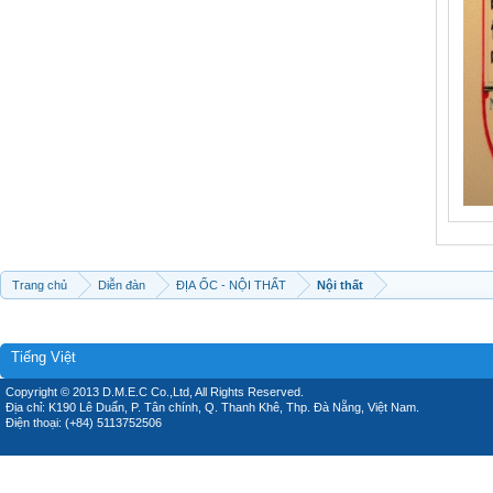
Trang chủ
Diễn đàn
ĐỊA ỐC - NỘI THẤT
Nội thất
Tiếng Việt
Copyright © 2013 D.M.E.C Co.,Ltd, All Rights Reserved.
Địa chỉ: K190 Lê Duẩn, P. Tân chính, Q. Thanh Khê, Thp. Đà Nẵng, Việt Nam.
Điện thoại: (+84) 5113752506