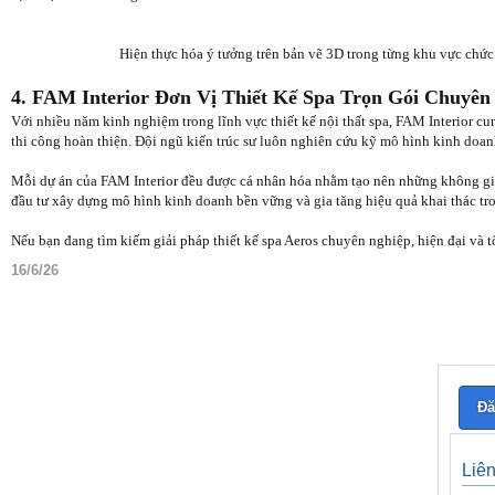
Hiện thực hóa ý tưởng trên bản vẽ 3D trong từng khu vực chức 
4. FAM Interior Đơn Vị Thiết Kế Spa Trọn Gói Chuyên
Với nhiều năm kinh nghiệm trong lĩnh vực thiết kế nội thất spa, FAM Interior c
thi công hoàn thiện. Đội ngũ kiến trúc sư luôn nghiên cứu kỹ mô hình kinh doan
Mỗi dự án của FAM Interior đều được cá nhân hóa nhằm tạo nên những không gia
đầu tư xây dựng mô hình kinh doanh bền vững và gia tăng hiệu quả khai thác tro
Nếu bạn đang tìm kiếm giải pháp thiết kế spa Aeros chuyên nghiệp, hiện đại và tối
16/6/26
Đă
Liê