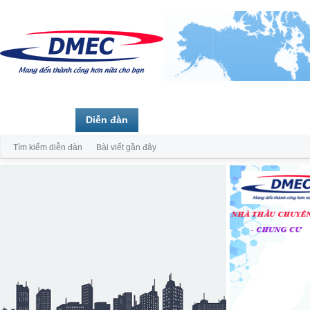
Trang chủ
Diễn đàn
Thành viên
Tìm kiếm diễn đàn
Bài viết gần đây