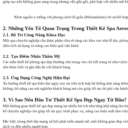
giúp tạo nên không gian sang trọng nhưng vẫn gần gũi, phù hợp với nhiều mô hì
Khơi nguồn ý tưởng với phong cách tối giản (Minimalism) với sự kết hợp 
2. Những Yếu Tố Quan Trọng Trong Thiết Kế Spa Aero
2.1. Bố Trí Công Năng Khoa Học
Một spa chuyên nghiệp cần được phân chia rõ ràng các khu vực như lễ tân, phòng 
diện tích sử dụng và nâng cao hiệu quả vận hành.
2.2. Tạo Điểm Nhấn Thẩm Mỹ
Các mẫu thiết kế phòng spa đẹp thường chú trọng vào chi tiết trang trí như vách ố
nên khác biệt và ghi dấu ấn với khách hàng.
2.3. Ứng Dụng Công Nghệ Hiện Đại
Xu hướng thiết kế spa hiện đại ngày nay ưu tiên tích hợp hệ thống ánh sáng thô
không chỉ nâng cao trải nghiệm khách hàng mà còn giúp tối ưu chi phí vận hành 
3. Vì Sao Nên Đầu Tư Thiết Kế Spa Đẹp Ngay Từ Đầu?
Một không gian thiết kế spa đẹp mang lại nhiều lợi ích như tăng khả năng thu hút 
kế chuyên nghiệp còn giúp tối ưu quy trình phục vụ, nâng cao hiệu suất làm việ
Đặc biệt, trong thời đại mạng xã hội phát triển mạnh mẽ, một không gian đẹp còn
dịch vụ đến nhiều người hơn.