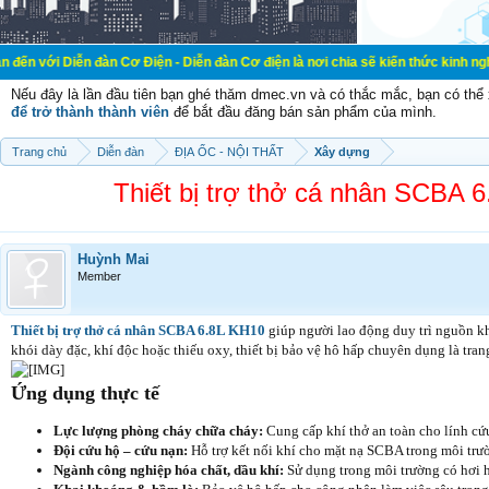
 đàn Cơ Điện - Diễn đàn Cơ điện là nơi chia sẽ kiến thức kinh nghiệm trong lã
Nếu đây là lần đầu tiên bạn ghé thăm dmec.vn và có thắc mắc, bạn có th
để trở thành thành viên
để bắt đầu đăng bán sản phẩm của mình.
Trang chủ
Diễn đàn
ĐỊA ỐC - NỘI THẤT
Xây dựng
Thiết bị trợ thở cá nhân SCBA
Huỳnh Mai
Member
Thiết bị trợ thở cá nhân SCBA 6.8L KH10
giúp người lao động duy trì nguồn kh
khói dày đặc, khí độc hoặc thiếu oxy, thiết bị bảo vệ hô hấp chuyên dụng là tran
Ứng dụng thực tế
Lực lượng phòng cháy chữa cháy:
Cung cấp khí thở an toàn cho lính cứ
Đội cứu hộ – cứu nạn:
Hỗ trợ kết nối khí cho mặt nạ SCBA trong môi trư
Ngành công nghiệp hóa chất, dầu khí:
Sử dụng trong môi trường có hơi h