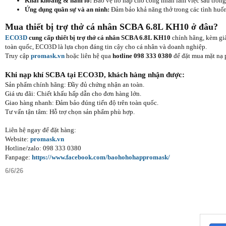
Khai khoáng & hầm lò:
Bảo vệ hô hấp cho công nhân làm việc sâu trong 
Ứng dụng quân sự và an ninh:
Đảm bảo khả năng thở trong các tình huống
Mua thiết bị trợ thở cá nhân SCBA 6.8L KH10 ở đâu?
ECO3D
cung cấp thiết bị trợ thở cá nhân SCBA 6.8L KH10
chính hãng, kèm giấ
toàn quốc, ECO3D là lựa chọn đáng tin cậy cho cá nhân và doanh nghiệp.
Truy cập
promask.vn
hoặc liên hệ qua
hotline 098 333 0380
để đặt mua mặt nạ p
Khi nạp khí SCBA tại ECO3D, khách hàng nhận được:
Sản phẩm chính hãng: Đầy đủ chứng nhận an toàn.
Giá ưu đãi: Chiết khấu hấp dẫn cho đơn hàng lớn.
Giao hàng nhanh: Đảm bảo đúng tiến độ trên toàn quốc.
Tư vấn tận tâm: Hỗ trợ chọn sản phẩm phù hợp.
Liên hệ ngay để đặt hàng:
Website:
promask.vn
Hotline/zalo: 098 333 0380
Fanpage:
https://www.facebook.com/baohohohappromask/
6/6/26