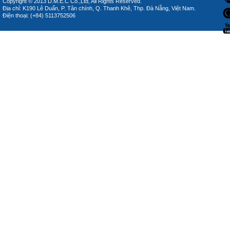
Copyright © 2013 D.M.E.C Co.,Ltd, All Rights Reserved.
Địa chỉ: K190 Lê Duẩn, P. Tân chính, Q. Thanh Khê, Thp. Đà Nẵng, Việt Nam.
Điện thoại: (+84) 5113752506