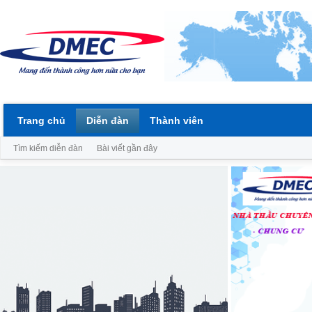
Trang chủ
Diễn đàn
Thành viên
Tìm kiếm diễn đàn
Bài viết gần đây