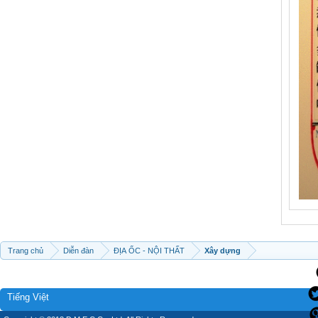
Trang chủ
Diễn đàn
ĐỊA ỐC - NỘI THẤT
Xây dựng
Tiếng Việt