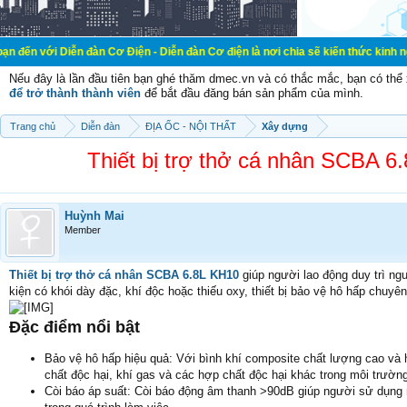
ễn đàn Cơ Điện - Diễn đàn Cơ điện là nơi chia sẽ kiến thức kinh nghiệm trong 
Nếu đây là lần đầu tiên bạn ghé thăm dmec.vn và có thắc mắc, bạn có th
để trở thành thành viên
để bắt đầu đăng bán sản phẩm của mình.
Trang chủ
Diễn đàn
ĐỊA ỐC - NỘI THẤT
Xây dựng
Thiết bị trợ thở cá nhân SCBA 
Huỳnh Mai
Member
Thiết bị trợ thở cá nhân SCBA 6.8L KH10
giúp người lao động duy trì ngu
kiện có khói dày đặc, khí độc hoặc thiếu oxy, thiết bị bảo vệ hô hấp chuyên
Đặc điểm nổi bật
Bảo vệ hô hấp hiệu quả: Với bình khí composite chất lượng cao và h
chất độc hại, khí gas và các hợp chất độc hại khác trong môi trường
Còi báo áp suất: Còi báo động âm thanh >90dB giúp người sử dụng n