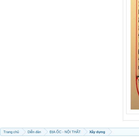
Trang chủ
Diễn đàn
ĐỊA ỐC - NỘI THẤT
Xây dựng