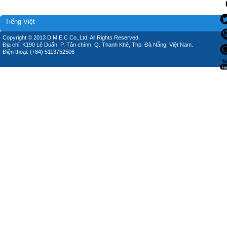
Tiếng Việt
Copyright © 2013 D.M.E.C Co.,Ltd, All Rights Reserved.
Địa chỉ: K190 Lê Duẩn, P. Tân chính, Q. Thanh Khê, Thp. Đà Nẵng, Việt Nam.
Điện thoại: (+84) 5113752506