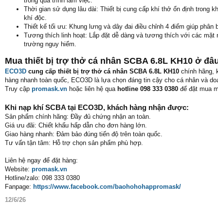
trong quá trình làm việc.
Thời gian sử dụng lâu dài: Thiết bị cung cấp khí thở ổn định trong 
khí độc.
Thiết kế tối ưu: Khung lưng và dây đai điều chỉnh 4 điểm giúp phân b
Tương thích linh hoạt: Lắp đặt dễ dàng và tương thích với các mặt
trường nguy hiểm.
Mua thiết bị trợ thở cá nhân SCBA 6.8L KH10 ở đâ
ECO3D
cung cấp thiết bị trợ thở cá nhân SCBA 6.8L KH10
chính hãng, 
hàng nhanh toàn quốc, ECO3D là lựa chọn đáng tin cậy cho cá nhân và do
Truy cập
promask.vn
hoặc liên hệ qua
hotline 098 333 0380
để đặt mua m
Khi nạp khí SCBA tại ECO3D, khách hàng nhận được:
Sản phẩm chính hãng: Đầy đủ chứng nhận an toàn.
Giá ưu đãi: Chiết khấu hấp dẫn cho đơn hàng lớn.
Giao hàng nhanh: Đảm bảo đúng tiến độ trên toàn quốc.
Tư vấn tận tâm: Hỗ trợ chọn sản phẩm phù hợp.
Liên hệ ngay để đặt hàng:
Website:
promask.vn
Hotline/zalo: 098 333 0380
Fanpage:
https://www.facebook.com/baohohohappromask/
12/6/26