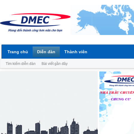
Trang chủ
Diễn đàn
Thành viên
Tìm kiếm diễn đàn
Bài viết gần đây