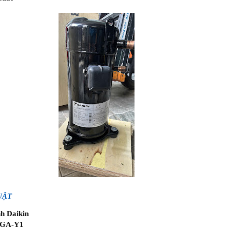
UẬT
h Daikin
0GA-Y1