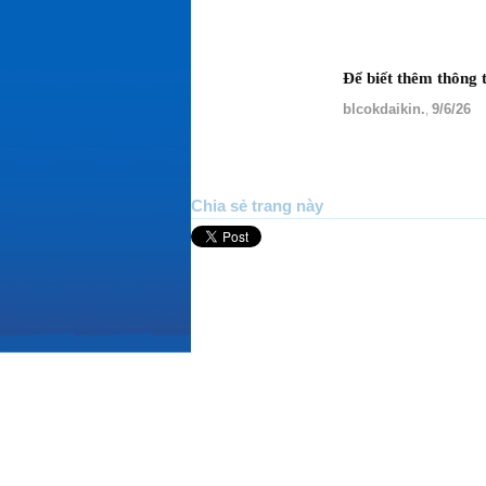
Để biết thêm thông 
blcokdaikin.
9/6/26
,
Chia sẻ trang này