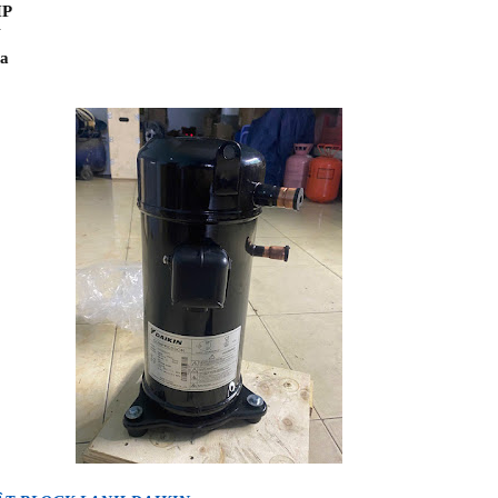
HP
V
na
2