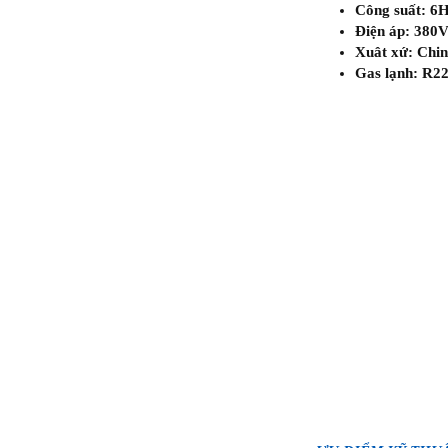
Công suất: 6
Điện áp: 380
Xuât xứ: Chi
Gas lạnh: R2