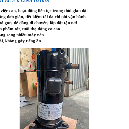
ẬT BLOCK LẠNH DAIKIN
việc cao, hoạt động liên tục trong thời gian dài
ống đơn giản, tiết kiệm tối đa chi phí vận hành
ỏ gọn, dễ dàng di chuyển, lắp đặt tận nơi
n phẩm tốt, tuổi thọ động cơ cao
ong song nhiều máy nén
i, không gây tiếng ồn