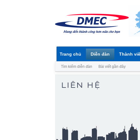
Trang chủ
Diễn đàn
Thành vi
Tìm kiếm diễn đàn
Bài viết gần đây