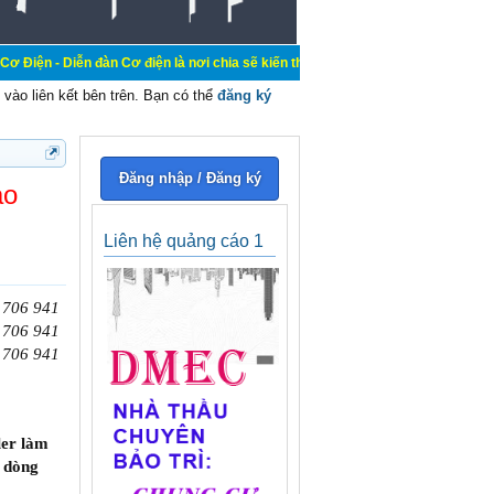
đàn Cơ điện là nơi chia sẽ kiến thức kinh nghiệm trong lãnh vực cơ điện, mua b
vào liên kết bên trên. Bạn có thể
đăng ký
Đăng nhập / Đăng ký
ảo
Liên hệ quảng cáo 1
 706 941
 706 941
 706 941
ler làm
o dòng