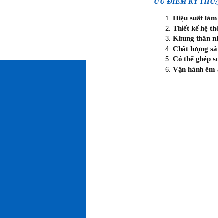
ƯU ĐIỂM KỸ THU
Hiệu suất làm 
Thiết kế hệ th
Khung thân nh
Chất lượng sả
Có thể ghép s
Vận hành êm á