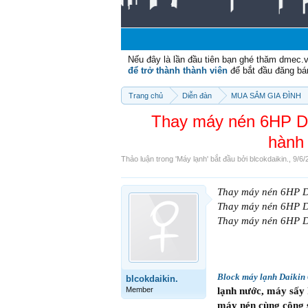
Nếu đây là lần đầu tiên bạn ghé thăm dmec.
để trở thành thành viên
để bắt đầu đăng bá
Trang chủ
Diễn đàn
MUA SẮM GIA ĐÌNH
Thay máy nén 6HP Da
hành 
Thảo luận trong '
Máy lạnh
' bắt đầu bởi
blcokdaikin.
,
9/6/
Thay máy nén 6HP Da
Thay máy nén 6HP Da
Thay máy nén 6HP Da
Block máy lạnh Daiki
blcokdaikin.
Member
lạnh nước, máy sấy kh
máy nén cùng công 