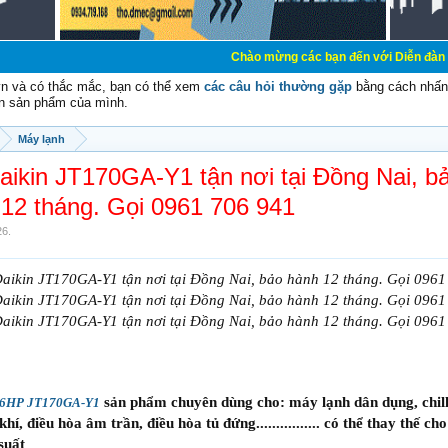
Chào mừng các bạn đến với Diễn đàn Cơ Điện - Diễn 
vn và có thắc mắc, bạn có thể xem
các câu hỏi thường gặp
bằng cách nhấn 
n sản phẩm của mình.
Máy lạnh
ikin JT170GA-Y1 tận nơi tại Đồng Nai, b
12 tháng. Gọi 0961 706 941
26
.
ikin JT170GA-Y1 tận nơi tại Đồng Nai, bảo hành 12 tháng. Gọi 0961
ikin JT170GA-Y1 tận nơi tại Đồng Nai, bảo hành 12 tháng. Gọi 0961
ikin JT170GA-Y1 tận nơi tại Đồng Nai, bảo hành 12 tháng. Gọi 0961
sản phẩm chuyên dùng cho: máy lạnh dân dụng, chil
n 6HP JT170GA-Y1
í, điều hòa âm trần, điều hòa tủ đứng................ có thể thay thế ch
suất