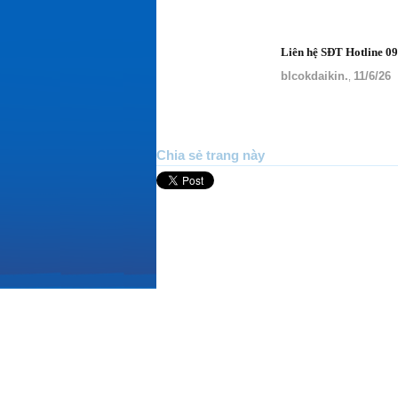
Liên hệ SĐT Hotline 09
blcokdaikin.
11/6/26
,
Chia sẻ trang này