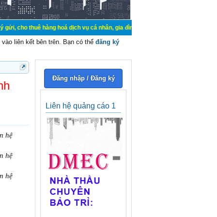
ê hàng hoá dịch vụ cá nhân, gia đình. Mua bán, ký gửi, cho thuê thiết bị hệ t
vào liên kết bên trên. Bạn có thể
đăng ký
Đăng nhập / Đăng ký
nh
Liên hệ quảng cáo 1
n hệ
n hệ
n hệ