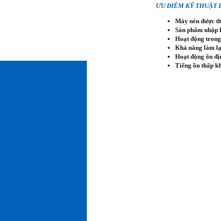
ƯU ĐIỂM KỸ THUẬT
Máy nén được thi
Sản phẩm nhập k
Hoạt động trong 
Khả năng làm lạn
Hoạt động ổn địn
Tiếng ồn thấp k