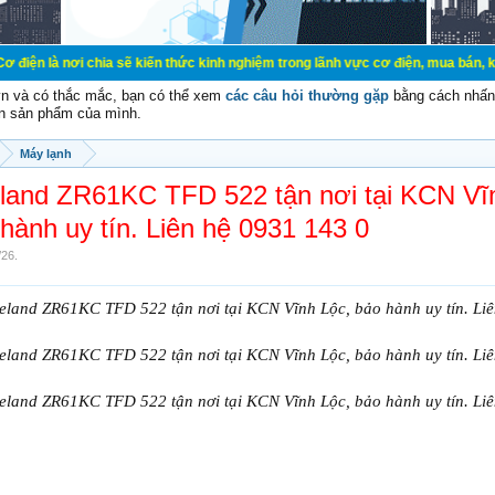
hia sẽ kiến thức kinh nghiệm trong lãnh vực cơ điện, mua bán, ký gửi, cho thu
vn và có thắc mắc, bạn có thể xem
các câu hỏi thường gặp
bằng cách nhấn 
n sản phẩm của mình.
Máy lạnh
land ZR61KC TFD 522 tận nơi tại KCN Vĩ
hành uy tín. Liên hệ 0931 143 0
/26
.
land ZR61KC TFD 522 tận nơi tại KCN Vĩnh Lộc, bảo hành uy tín. Liê
land ZR61KC TFD 522 tận nơi tại KCN Vĩnh Lộc, bảo hành uy tín. Liê
land ZR61KC TFD 522 tận nơi tại KCN Vĩnh Lộc, bảo hành uy tín. Liê