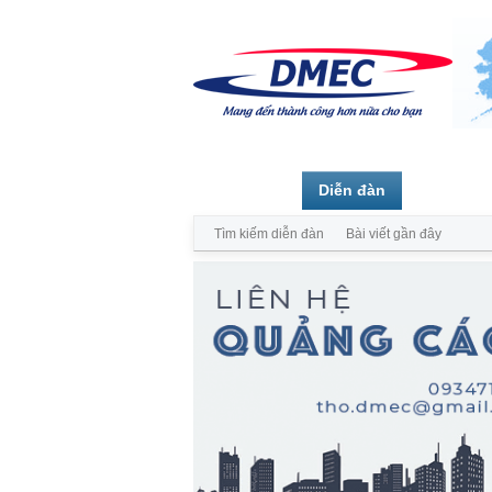
Trang chủ
Diễn đàn
Thành vi
Tìm kiếm diễn đàn
Bài viết gần đây