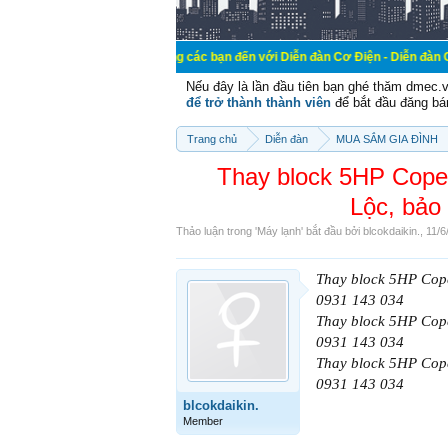
Chào mừng các bạn đến với Diễn đàn Cơ Điện - Diễn đàn Cơ điện là nơi c
Nếu đây là lần đầu tiên bạn ghé thăm dmec.
để trở thành thành viên
để bắt đầu đăng bá
Trang chủ
Diễn đàn
MUA SẮM GIA ĐÌNH
Thay block 5HP Cope
Lộc, bảo 
Thảo luận trong '
Máy lạnh
' bắt đầu bởi
blcokdaikin.
,
11/6
Thay block 5HP Cope
0931 143 034
Thay block 5HP Cope
0931 143 034
Thay block 5HP Cope
0931 143 034
blcokdaikin.
Member