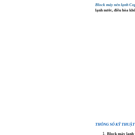
Block máy nén lạnh C
lạnh nước, điều hòa không
THÔNG SỐ KỸ THUẬT
Block máy lạnh