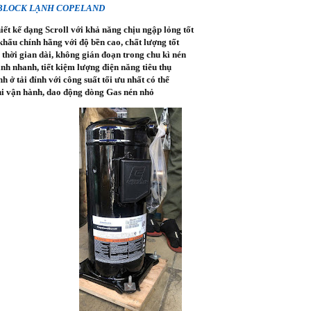
 BLOCK LẠNH COPELAND
ết kế dạng Scroll với khả năng chịu ngập lỏng tốt
hẩu chính hãng với độ bền cao, chất lượng tốt
thời gian dài, không gián đoạn trong chu kì nén
h nhanh, tiết kiệm lượng điện năng tiêu thụ
h ở tải đỉnh với công suất tối ưu nhất có thể
hi vận hành, dao động dòng Gas nén nhỏ