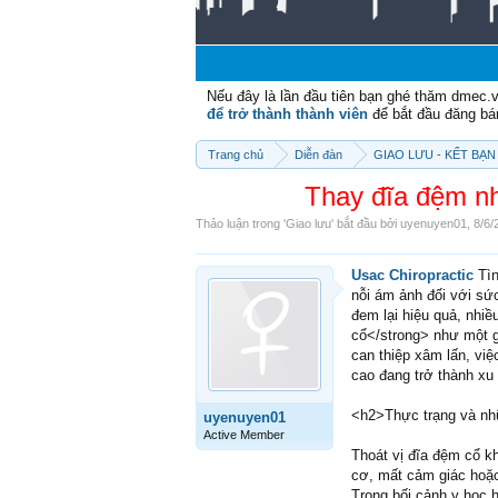
Nếu đây là lần đầu tiên bạn ghé thăm dmec.
để trở thành thành viên
để bắt đầu đăng bá
Trang chủ
Diễn đàn
GIAO LƯU - KẾT BẠN 
Thay đĩa đệm nh
Thảo luận trong '
Giao lưu
' bắt đầu bởi
uyenuyen01
,
8/6/
Usac Chiropractic
Tìn
nỗi ám ảnh đối với sứ
đem lại hiệu quả, nhiề
cổ</strong> như một gi
can thiệp xâm lấn, việ
cao đang trở thành xu
<h2>Thực trạng và nhữ
uyenuyen01
Active Member
Thoát vị đĩa đệm cổ k
cơ, mất cảm giác hoặc
Trong bối cảnh y học 