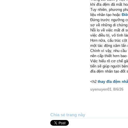
khi đĩa đệm đã mất ho
Tuy nhiên, phương phá
liệu nhân tạo hoặc
Điề
Đứng trước ngưỡng cửa
sợ về những di chứng
Nỗi lo về việc mất đi 
việc điều trị, vô tình 
Hơn nữa, cấu trúc cột 
một tác động xâm lấn 
Chính vì vậy, nhu cầu
nên cấp thiết hơn bao 
Việc hiểu rõ cơ chế g
tiến sẽ giúp người bện
đĩa đệm nhân tạo đốt s
<h2
thay đĩa đệm nhâ
uyenuyen01
8/6/26
,
Chia sẻ trang này