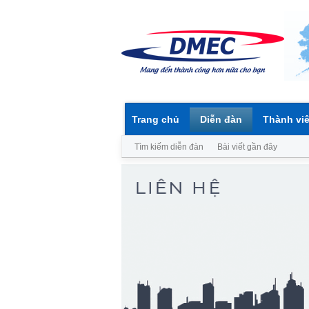
Trang chủ
Diễn đàn
Thành vi
Tìm kiếm diễn đàn
Bài viết gần đây