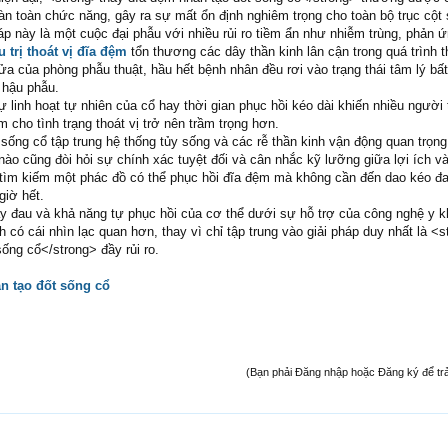
àn toàn chức năng, gây ra sự mất ổn định nghiêm trọng cho toàn bộ trục cột 
p này là một cuộc đại phẫu với nhiều rủi ro tiềm ẩn như nhiễm trùng, phản ứ
u trị thoát vị đĩa đệm
tổn thương các dây thần kinh lân cận trong quá trình t
 của phòng phẫu thuật, hầu hết bệnh nhân đều rơi vào trạng thái tâm lý bất
 hậu phẫu.
sự linh hoạt tự nhiên của cổ hay thời gian phục hồi kéo dài khiến nhiều người 
làm cho tình trạng thoát vị trở nên trầm trọng hơn.
sống cổ tập trung hệ thống tủy sống và các rễ thần kinh vận động quan trọng
nào cũng đòi hỏi sự chính xác tuyệt đối và cân nhắc kỹ lưỡng giữa lợi ích v
 tìm kiếm một phác đồ có thể phục hồi đĩa đệm mà không cần đến dao kéo đa
giờ hết.
ây đau và khả năng tự phục hồi của cơ thể dưới sự hỗ trợ của công nghệ y k
h có cái nhìn lạc quan hơn, thay vì chỉ tập trung vào giải pháp duy nhất là <
ống cổ</strong> đầy rủi ro.
n tạo đốt sống cổ
(Bạn phải Đăng nhập hoặc Đăng ký để trả l