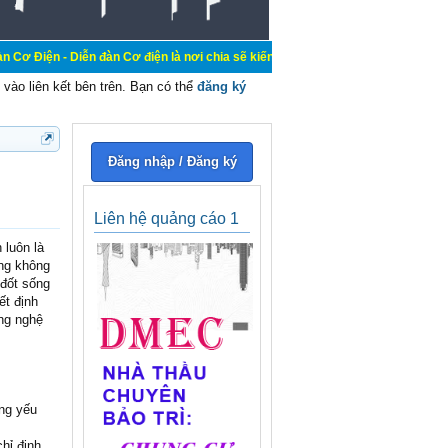
Diễn đàn Cơ điện là nơi chia sẽ kiến thức kinh nghiệm trong lãnh vực cơ điện, 
vào liên kết bên trên. Bạn có thể
đăng ký
Đăng nhập / Đăng ký
Liên hệ quảng cáo 1
 luôn là
ờng không
 đốt sống
ết định
ông nghệ
ng yếu
hỉ định