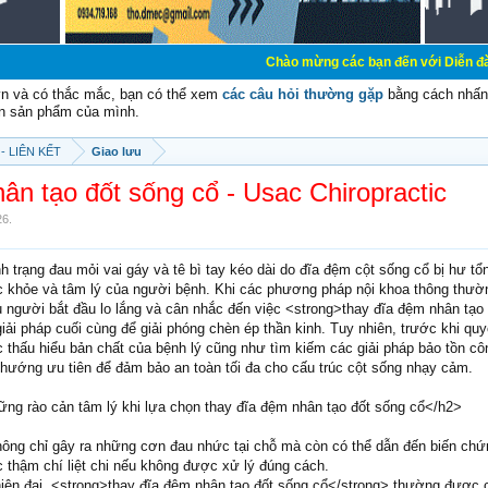
Chào mừng các bạn đến với Diễn đàn Cơ Điện - 
vn và có thắc mắc, bạn có thể xem
các câu hỏi thường gặp
bằng cách nhấn 
n sản phẩm của mình.
- LIÊN KẾT
Giao lưu
ân tạo đốt sống cổ - Usac Chiropractic
26
.
h trạng đau mỏi vai gáy và tê bì tay kéo dài do đĩa đệm cột sống cổ bị hư tổn
c khỏe và tâm lý của người bệnh. Khi các phương pháp nội khoa thông thư
u người bắt đầu lo lắng và cân nhắc đến việc <strong>thay đĩa đệm nhân tạo
ải pháp cuối cùng để giải phóng chèn ép thần kinh. Tuy nhiên, trước khi quy
c thấu hiểu bản chất của bệnh lý cũng như tìm kiếm các giải pháp bảo tồn c
 hướng ưu tiên để đảm bảo an toàn tối đa cho cấu trúc cột sống nhạy cảm.
ng rào cản tâm lý khi lựa chọn thay đĩa đệm nhân tạo đốt sống cổ</h2>
hông chỉ gây ra những cơn đau nhức tại chỗ mà còn có thể dẫn đến biến chứ
 thậm chí liệt chi nếu không được xử lý đúng cách.
hiện đại, <strong>thay đĩa đệm nhân tạo đốt sống cổ</strong> thường được c