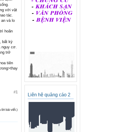
sống.
ng với vật
hao tác.
 an và lo
trì hoãn
, bất kỳ
à nguy cơ.
ng trở
hoa tiên
strong>thay
#1
Liên hệ quảng cáo 2
ời bài viết.)