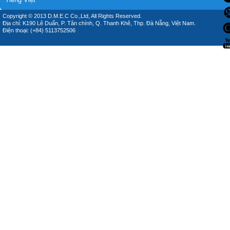
Copyright © 2013 D.M.E.C Co.,Ltd, All Rights Reserved.
Địa chỉ: K190 Lê Duẩn, P. Tân chính, Q. Thanh Khê, Thp. Đà Nẵng, Việt Nam.
Điện thoại: (+84) 5113752506