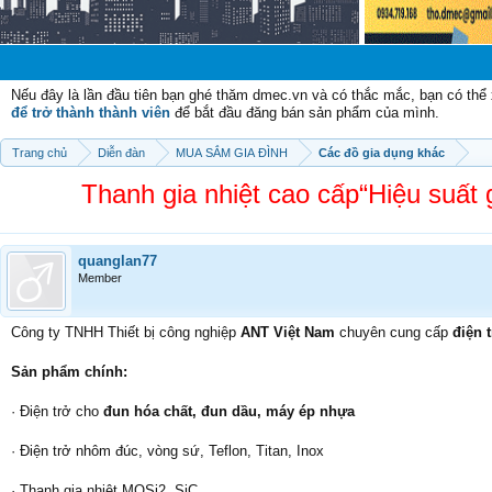
Chào m
Nếu đây là lần đầu tiên bạn ghé thăm dmec.vn và có thắc mắc, bạn có th
để trở thành thành viên
để bắt đầu đăng bán sản phẩm của mình.
Trang chủ
Diễn đàn
MUA SẮM GIA ĐÌNH
Các đồ gia dụng khác
Thanh gia nhiệt cao cấp“Hiệu suất g
quanglan77
Member
Công ty TNHH Thiết bị công nghiệp
ANT Việt Nam
chuyên cung cấp
điện 
Sản phẩm chính:
· Điện trở cho
đun hóa chất, đun dầu, máy ép nhựa
· Điện trở nhôm đúc, vòng sứ, Teflon, Titan, Inox
· Thanh gia nhiệt MOSi2, SiC