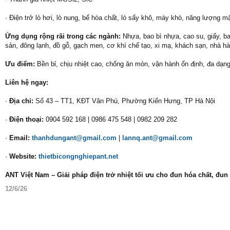
· Điện trở lò hơi, lò nung, bể hóa chất, lò sấy khô, máy khò, năng lượng mặ
Ứng dụng rộng rãi trong các ngành:
Nhựa, bao bì nhựa, cao su, giấy, ba
sản, đông lạnh, đồ gỗ, gạch men, cơ khí chế tạo, xi mạ, khách sạn, nhà 
Ưu điểm:
Bền bỉ, chịu nhiệt cao, chống ăn mòn, vận hành ổn định, đa dạn
Liên hệ ngay:
·
Địa chỉ:
Số 43 – TT1, KĐT Văn Phú, Phường Kiến Hưng, TP Hà Nội
·
Điện thoại:
0904 592 168 | 0986 475 548 | 0982 209 282
·
Email:
thanhdungant@gmail.com
|
lannq.ant@gmail.com
·
Website:
thietbicongnghiepant.net
ANT Việt Nam – Giải pháp điện trở nhiệt tối ưu cho đun hóa chất, đu
12/6/26