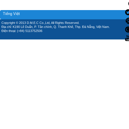
Tiếng Việt
Copyright © 2013 D.M.E.C Co.,Ltd, All Rights Reserved.
Địa chỉ: K190 Lê Duẩn, P. Tân chính, Q. Thanh Khê, Thp. Đà Nẵng, Việt Nam.
Điện thoại: (+84) 5113752506