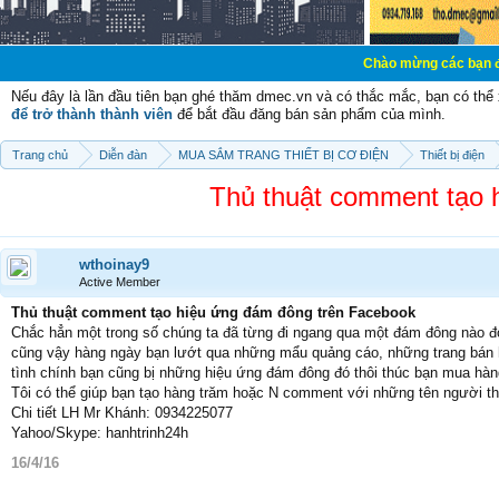
Chào mừng các bạn đến với Diễn đ
Nếu đây là lần đầu tiên bạn ghé thăm dmec.vn và có thắc mắc, bạn có th
để trở thành thành viên
để bắt đầu đăng bán sản phẩm của mình.
Trang chủ
Diễn đàn
MUA SẮM TRANG THIẾT BỊ CƠ ĐIỆN
Thiết bị điện
Thủ thuật comment tạo 
wthoinay9
Active Member
Thủ thuật comment tạo hiệu ứng đám đông trên Facebook
Chắc hẳn một trong số chúng ta đã từng đi ngang qua một đám đông nào đ
cũng vậy hàng ngày bạn lướt qua những mẩu quảng cáo, những trang bán 
tình chính bạn cũng bị những hiệu ứng đám đông đó thôi thúc bạn mua hàn
Tôi có thể giúp bạn tạo hàng trăm hoặc N comment với những tên người 
Chi tiết LH Mr Khánh: 0934225077
Yahoo/Skype: hanhtrinh24h
16/4/16