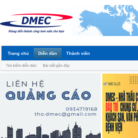
Trang chủ
Diễn đàn
Thành viên
Tìm kiếm diễn đàn
Bài viết gần đây