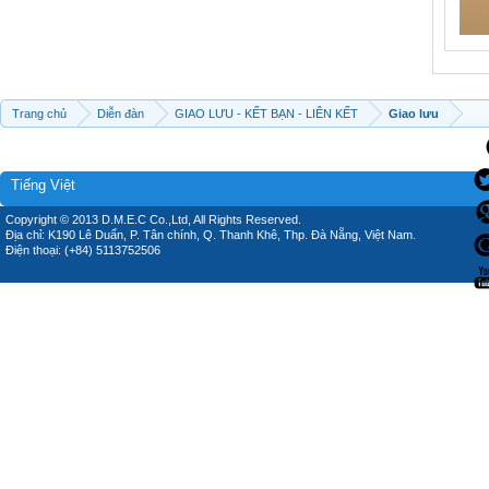
Trang chủ
Diễn đàn
GIAO LƯU - KẾT BẠN - LIÊN KẾT
Giao lưu
Tiếng Việt
Copyright © 2013 D.M.E.C Co.,Ltd, All Rights Reserved.
Địa chỉ: K190 Lê Duẩn, P. Tân chính, Q. Thanh Khê, Thp. Đà Nẵng, Việt Nam.
Điện thoại: (+84) 5113752506