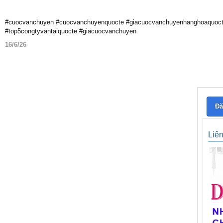
#cuocvanchuyen #cuocvanchuyenquocte #giacuocvanchuyenhanghoaquocte #
#top5congtyvantaiquocte #giacuocvanchuyen
16/6/26
Đă
Liê