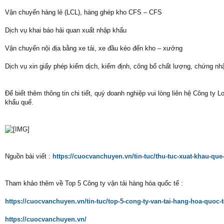
Vận chuyển hàng lẻ (LCL), hàng ghép kho CFS – CFS
Dịch vụ khai báo hải quan xuất nhập khẩu
Vận chuyển nội địa bằng xe tải, xe đầu kéo đến kho – xưởng
Dịch vụ xin giấy phép kiểm dịch, kiểm định, công bố chất lượng, chứng n
Để biết thêm thông tin chi tiết, quý doanh nghiệp vui lòng liên hệ Công ty
khẩu quế.
Nguồn bài viết :
https://cuocvanchuyen.vn/tin-tuc/thu-tuc-xuat-khau-que
Tham khảo thêm về Top 5 Công ty vận tải hàng hóa quốc tế :
https://cuocvanchuyen.vn/tin-tuc/top-5-cong-ty-van-tai-hang-hoa-quoc-te
https://cuocvanchuyen.vn/