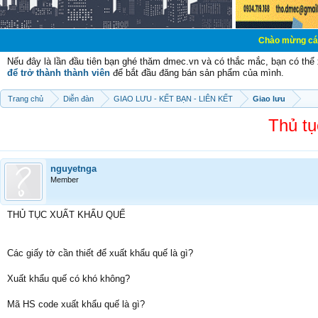
Chào mừng các bạn đến v
Nếu đây là lần đầu tiên bạn ghé thăm dmec.vn và có thắc mắc, bạn có th
để trở thành thành viên
để bắt đầu đăng bán sản phẩm của mình.
Trang chủ
Diễn đàn
GIAO LƯU - KẾT BẠN - LIÊN KẾT
Giao lưu
Thủ tụ
nguyetnga
Member
THỦ TỤC XUẤT KHẨU QUẾ
Các giấy tờ cần thiết để xuất khẩu quế là gì?
Xuất khẩu quế có khó không?
Mã HS code xuất khẩu quế là gì?