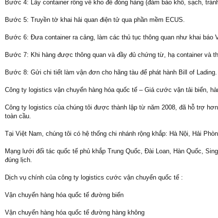
Bước 4: Lấy container rỗng về kho để đóng hàng (đảm bảo khô, sạch, trá
Bước 5: Truyền tờ khai hải quan điện tử qua phần mềm ECUS.
Bước 6: Đưa container ra cảng, làm các thủ tục thông quan như khai báo 
Bước 7: Khi hàng được thông quan và đầy đủ chứng từ, hạ container và th
Bước 8: Gửi chi tiết làm vận đơn cho hãng tàu để phát hành Bill of Lading.
Công ty logistics vận chuyển hàng hóa quốc tế – Giá cước vận tải biển, h
Công ty logistics của chúng tôi được thành lập từ năm 2008, đã hỗ trợ hơ
toàn cầu.
Tại Việt Nam, chúng tôi có hệ thống chi nhánh rộng khắp: Hà Nội, Hải P
Mạng lưới đối tác quốc tế phủ khắp Trung Quốc, Đài Loan, Hàn Quốc, Sin
đúng lịch.
Dịch vụ chính của công ty logistics cước vận chuyển quốc tế :
Vận chuyển hàng hóa quốc tế đường biển
Vận chuyển hàng hóa quốc tế đường hàng không