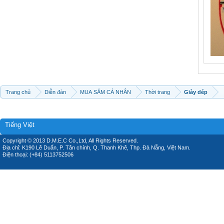
Trang chủ
Diễn đàn
MUA SẮM CÁ NHÂN
Thời trang
Giày dép
Tiếng Việt
Copyright © 2013 D.M.E.C Co.,Ltd, All Rights Reserved.
Địa chỉ: K190 Lê Duẩn, P. Tân chính, Q. Thanh Khê, Thp. Đà Nẵng, Việt Nam.
Điện thoại: (+84) 5113752506