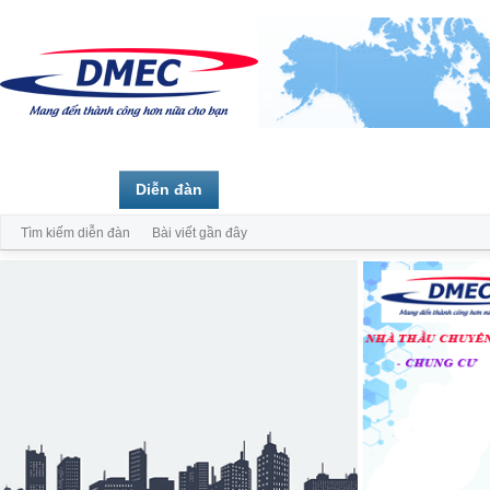
Trang chủ
Diễn đàn
Thành viên
Tìm kiếm diễn đàn
Bài viết gần đây