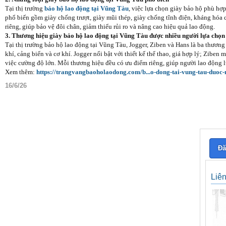
Tại thị trường
bảo hộ lao động tại Vũng Tàu
, việc lựa chọn giày bảo hộ phù hợp
phổ biến gồm giày chống trượt, giày mũi thép, giày chống tĩnh điện, kháng hóa 
riêng, giúp bảo vệ đôi chân, giảm thiểu rủi ro và nâng cao hiệu quả lao động.
3. Thương hiệu giày bảo hộ lao động tại Vũng Tàu được nhiều người lựa chọn
Tại thị trường bảo hộ lao động tại Vũng Tàu, Jogger, Ziben và Hans là ba thươn
khí, cảng biển và cơ khí. Jogger nổi bật với thiết kế thể thao, giá hợp lý; Zibe
việc cường độ lớn. Mỗi thương hiệu đều có ưu điểm riêng, giúp người lao động 
Xem thêm:
https://trangvangbaoholaodong.com/b...o-dong-tai-vung-tau-duoc-
16/6/26
Đă
Liê