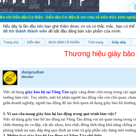
n Cơ Điện - Diễn đàn Cơ điện là nơi chia sẽ kiến thức kinh nghiệm trong lãnh 
Nếu đây là lần đầu tiên bạn ghé thăm dmec.vn và có thắc mắc, bạn có th
để trở thành thành viên
để bắt đầu đăng bán sản phẩm của mình.
Trang chủ
Diễn đàn
MUA SẮM CÁ NHÂN
Thời trang
Giày dép
Thương hiệu giày bảo
dungcudien
Member
Việc sử dụng
giày bảo hộ tại Vũng Tàu
ngày càng được chú trọng trong các ngàn
trường làm việc. Tuy nhiên, một bộ phận người lao động vẫn còn chủ quan, chưa 
giữa doanh nghiệp, người lao động để tạo thói quen sử dụng giày bảo hộ thường
1. Vì sao cần mang giày bảo hộ lao động trong quá trình làm việc?
Việc sử dụng giày bảo hộ lao động tại Vũng Tàu đóng vai trò quan trọng trong vi
chấn thương do va đập, vật sắc nhọn, hóa chất, đồng thời tăng khả năng chống tr
phòng tránh tai nạn, đáp ứng quy định an toàn và góp phần xây dựng môi trường
2. Những loại giày bảo hộ lao động tại Vũng Tàu phổ biến