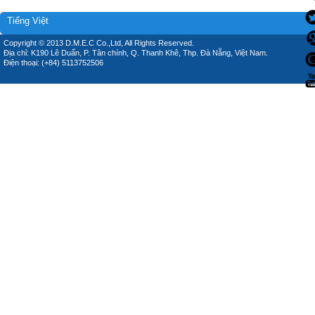
Tiếng Việt
Copyright © 2013 D.M.E.C Co.,Ltd, All Rights Reserved.
Địa chỉ: K190 Lê Duẩn, P. Tân chính, Q. Thanh Khê, Thp. Đà Nẵng, Việt Nam.
Điện thoại: (+84) 5113752506