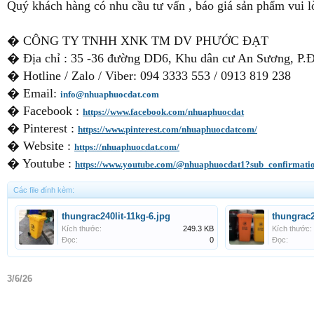
Quý khách hàng có nhu cầu tư vấn , báo giá sản phẩm vui l
� CÔNG TY TNHH XNK TM DV PHƯỚC ĐẠT
� Địa chỉ : 35 -36 đường DD6, Khu dân cư An Sương, P.
� Hotline / Zalo / Viber: 094 3333 553 / 0913 819 238
� Email:
info@nhuaphuocdat.com
� Facebook :
https://www.facebook.com/nhuaphuocdat
� Pinterest :
https://www.pinterest.com/nhuaphuocdatcom/
� Website :
https://nhuaphuocdat.com/
� Youtube :
https://www.youtube.com/@nhuaphuocdat1?sub_confirmati
Các file đính kèm:
thungrac240lit-11kg-6.jpg
thungrac2
Kích thước:
249.3 KB
Kích thước:
Đọc:
0
Đọc:
3/6/26